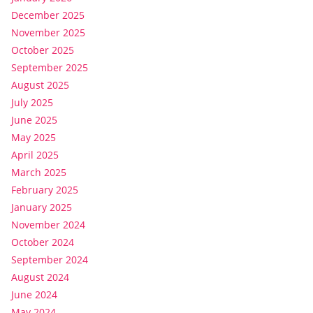
December 2025
November 2025
October 2025
September 2025
August 2025
July 2025
June 2025
May 2025
April 2025
March 2025
February 2025
January 2025
November 2024
October 2024
September 2024
August 2024
June 2024
May 2024