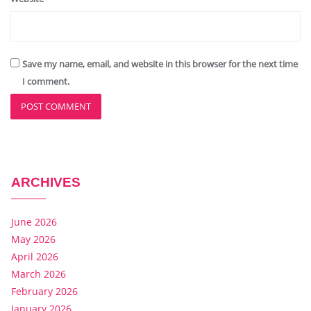
Save my name, email, and website in this browser for the next time
I comment.
ARCHIVES
June 2026
May 2026
April 2026
March 2026
February 2026
January 2026