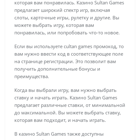
которая вам понравилась. Казино Sultan Games
предлагает широкий спектр игр, включая
слоты, карточные игры, рулетку и другие. Вы
можете выбрать игру, которая вам
понравилась, или попробовать что-то новое.
Если вы используете сultan games промокод, то
вам нужно ввести код в соответствующее поле
на странице регистрации. Это позволит вам
получить дополнительные бонусы и
преимущества.
Когда вы выбрали игру, вам нужно выбрать
ставку и начать играть. Казино Sultan Games
предлагает различные ставки, от минимальной
до максимальной. Вы можете выбрать ставку,
которая вам подходит, и начать играть.
В казино Sultan Games также доступны