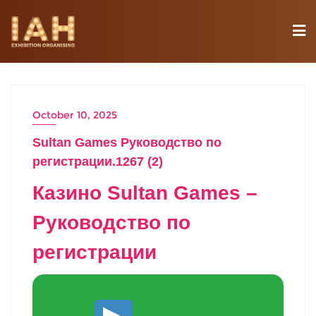
October 10, 2025
Sultan Games Руководство по
регистрации.1267 (2)
Казино Sultan Games –
Руководство по
регистрации