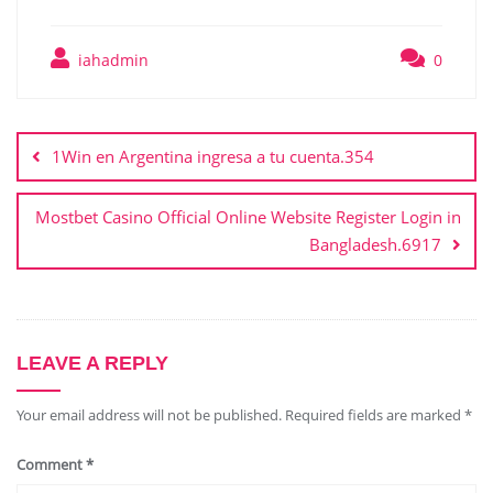
iahadmin
0
1Win en Argentina ingresa a tu cuenta.354
Mostbet Casino Official Online Website Register Login in
Bangladesh.6917
LEAVE A REPLY
Your email address will not be published.
Required fields are marked
*
Comment
*