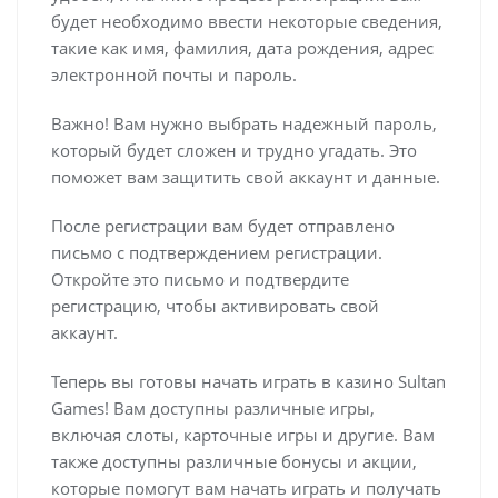
будет необходимо ввести некоторые сведения,
такие как имя, фамилия, дата рождения, адрес
электронной почты и пароль.
Важно! Вам нужно выбрать надежный пароль,
который будет сложен и трудно угадать. Это
поможет вам защитить свой аккаунт и данные.
После регистрации вам будет отправлено
письмо с подтверждением регистрации.
Откройте это письмо и подтвердите
регистрацию, чтобы активировать свой
аккаунт.
Теперь вы готовы начать играть в казино Sultan
Games! Вам доступны различные игры,
включая слоты, карточные игры и другие. Вам
также доступны различные бонусы и акции,
которые помогут вам начать играть и получать