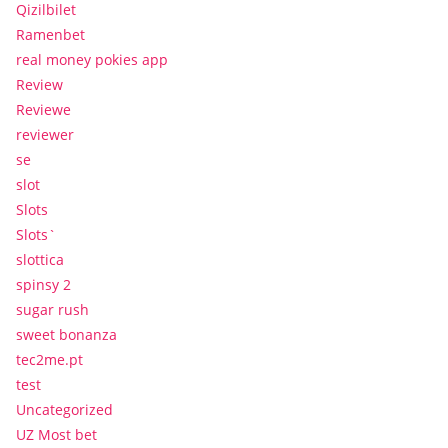
Qizilbilet
Ramenbet
real money pokies app
Review
Reviewe
reviewer
se
slot
Slots
Slots`
slottica
spinsy 2
sugar rush
sweet bonanza
tec2me.pt
test
Uncategorized
UZ Most bet