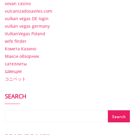
vovan casino
vulcanizadosaviles.com
vulkan vegas DE login
vulkan vegas germany
VulkanVegas Poland
wife finder
Комета Казино
Макси-обзорник
сателлиты
Швеция
コニベット
SEARCH
Search