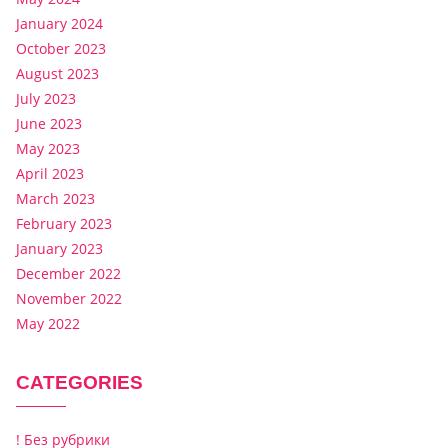
January 2024
October 2023
August 2023
July 2023
June 2023
May 2023
April 2023
March 2023
February 2023
January 2023
December 2022
November 2022
May 2022
CATEGORIES
! Без рубрики