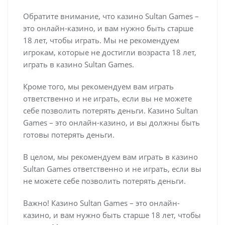
Обратите внимание, что казино Sultan Games –
это онлайн-казино, и вам нужно быть старше
18 лет, чтобы играть. Мы не рекомендуем
игрокам, которые не достигли возраста 18 лет,
играть в казино Sultan Games.
Кроме того, мы рекомендуем вам играть
ответственно и не играть, если вы не можете
себе позволить потерять деньги. Казино Sultan
Games – это онлайн-казино, и вы должны быть
готовы потерять деньги.
В целом, мы рекомендуем вам играть в казино
Sultan Games ответственно и не играть, если вы
не можете себе позволить потерять деньги.
Важно! Казино Sultan Games – это онлайн-
казино, и вам нужно быть старше 18 лет, чтобы