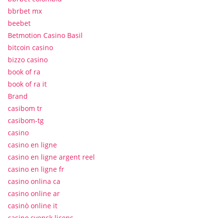
bbrbet mx
beebet
Betmotion Casino Basil
bitcoin casino
bizzo casino
book of ra
book of ra it
Brand
casibom tr
casibom-tg
casino
casino en ligne
casino en ligne argent reel
casino en ligne fr
casino onlina ca
casino online ar
casinò online it
casino svensk licens