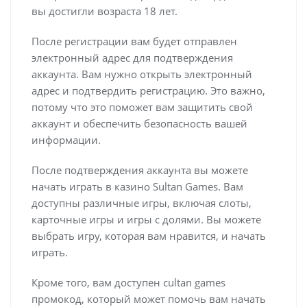
вы достигли возраста 18 лет.
После регистрации вам будет отправлен
электронный адрес для подтверждения
аккаунта. Вам нужно открыть электронный
адрес и подтвердить регистрацию. Это важно,
потому что это поможет вам защитить свой
аккаунт и обеспечить безопасность вашей
информации.
После подтверждения аккаунта вы можете
начать играть в казино Sultan Games. Вам
доступны различные игры, включая слоты,
карточные игры и игры с долями. Вы можете
выбрать игру, которая вам нравится, и начать
играть.
Кроме того, вам доступен сultan games
промокод, который может помочь вам начать