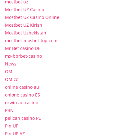
mostbet uz
Mostbet UZ Casino
Mostbet UZ Casino Online
Mostbet UZ Kirish
Mostbet Uzbekistan
mostbet-mosbet-top.com
Mr Bet casino DE
mx-bbrbet-casino
News
OM
OM cc
online casino au
onlone casino ES
ozwin au casino
PBN
pelican casino PL
Pin UP
Pin UP AZ