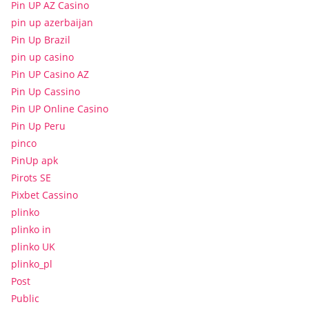
Pin UP AZ Casino
pin up azerbaijan
Pin Up Brazil
pin up casino
Pin UP Casino AZ
Pin Up Cassino
Pin UP Online Casino
Pin Up Peru
pinco
PinUp apk
Pirots SE
Pixbet Cassino
plinko
plinko in
plinko UK
plinko_pl
Post
Public