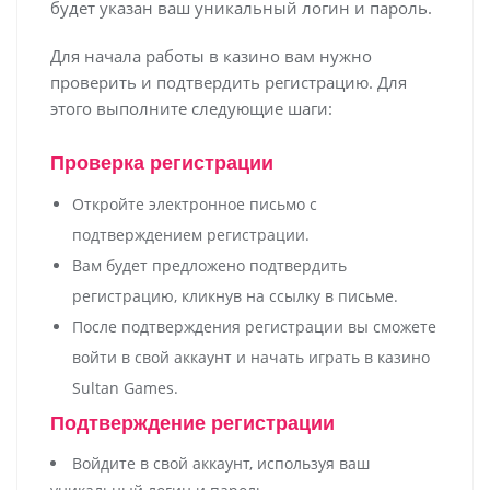
будет указан ваш уникальный логин и пароль.
Для начала работы в казино вам нужно
проверить и подтвердить регистрацию. Для
этого выполните следующие шаги:
Проверка регистрации
Откройте электронное письмо с
подтверждением регистрации.
Вам будет предложено подтвердить
регистрацию, кликнув на ссылку в письме.
После подтверждения регистрации вы сможете
войти в свой аккаунт и начать играть в казино
Sultan Games.
Подтверждение регистрации
Войдите в свой аккаунт, используя ваш