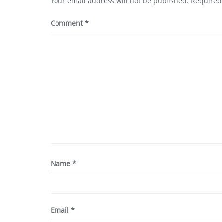
Your email address will not be published.
Required
Comment
*
Name
*
Email
*