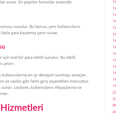
1
uslar sunar. En popüler bonuslar arasında:
1
1x
1
ş bonusu sunulur. Bu bonus, yeni kullanıcıların
1
a fazla para kazanma şansı sunar.
1
1
su
1
1
için özel bir para teklifi sunulur. Bu teklif,
1
 artırır.
1
1
 kullanıcılarına en iyi deneyim sunmayı amaçlar.
1
n ve casibo gibi farklı giriş seçenekleri mevcuttur.
1
 sunar. casıbom, kullanıcıların ihtiyaçlarına ve
2
irler.
2
8
 Hizmetleri
a