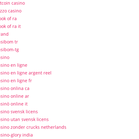
itcoin casino
izzo casino
ook of ra
ok of ra it
rand
asibom tr
asibom-tg
asino
asino en ligne
asino en ligne argent reel
sino en ligne fr
asino onlina ca
asino online ar
sinò online it
asino svensk licens
asino utan svensk licens
asino zonder crucks netherlands
asino-glory india