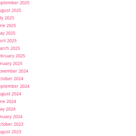
eptember 2025
ugust 2025
uly 2025
une 2025
ay 2025
pril 2025
arch 2025
ebruary 2025
anuary 2025
ovember 2024
ctober 2024
eptember 2024
ugust 2024
une 2024
ay 2024
anuary 2024
ctober 2023
ugust 2023