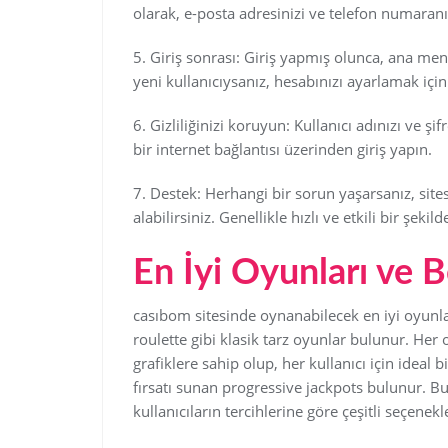
olarak, e-posta adresinizi ve telefon numaran
5. Giriş sonrası: Giriş yapmış olunca, ana me
yeni kullanıcıysanız, hesabınızı ayarlamak için 
6. Gizliliğinizi koruyun: Kullanıcı adınızı ve ş
bir internet bağlantısı üzerinden giriş yapın.
7. Destek: Herhangi bir sorun yaşarsanız, sit
alabilirsiniz. Genellikle hızlı ve etkili bir şekild
En İyi Oyunları ve 
casıbom sitesinde oynanabilecek en iyi oyunlar
roulette gibi klasik tarz oyunlar bulunur. Her 
grafiklere sahip olup, her kullanıcı için idea
fırsatı sunan progressive jackpots bulunur. B
kullanıcıların tercihlerine göre çeşitli seçenekl