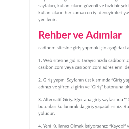
sayfaları, kullanıcıların güvenli ve hızlı bir ş
kullanıcıların her zaman en iyi deneyimleri yaş
yenilenir.
Rehber ve Adımlar
cadibom sitesine giriş yapmak için aşağıdaki a
1. Web sitesine gidin: Tarayıcınızda cadibom.c
casibon.com veya casibom.com adreslerini d
2. Giriş yapın: Sayfanın üst kısmında “Giriş yap
adınızı ve şifrenizi girin ve “Giriş” butonuna tı
3. Alternatif Giriş: Eğer ana giriş sayfasında “
butonları kullanarak da giriş yapabilirsiniz. Bu
yoludur.
4. Yeni Kullanıcı Olmak İstiyorsanız: “Kaydol” v