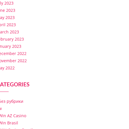
uly 2023
une 2023
ay 2023
pril 2023
arch 2023
ebruary 2023
anuary 2023
ecember 2022
ovember 2022
ay 2022
ATEGORIES
 Без рубрики
w
Win AZ Casino
Win Brasil