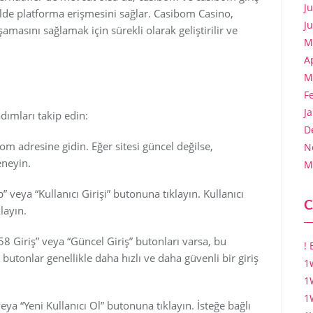
J
ekilde platforma erişmesini sağlar. Casibom Casino,
J
amasını sağlamak için sürekli olarak geliştirilir ve
M
A
M
F
J
dımları takip edin:
D
om adresine gidin. Eğer sitesi güncel değilse,
N
eneyin.
M
” veya “Kullanıcı Girişi” butonuna tıklayın. Kullanıcı
C
klayın.
158 Giriş” veya “Güncel Giriş” butonları varsa, bu
!
 butonlar genellikle daha hızlı ve daha güvenli bir giriş
1
1
1
eya “Yeni Kullanıcı Ol” butonuna tıklayın. İsteğe bağlı