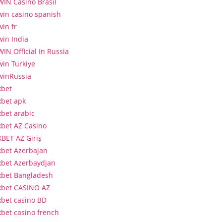
WIN Casino Brasil
win casino spanish
win fr
win India
WIN Official In Russia
win Turkiye
winRussia
xbet
xbet apk
xbet arabic
xbet AZ Casino
XBET AZ Giriş
xbet Azerbajan
xbet Azerbaydjan
xbet Bangladesh
xbet CASINO AZ
xbet casino BD
xbet casino french