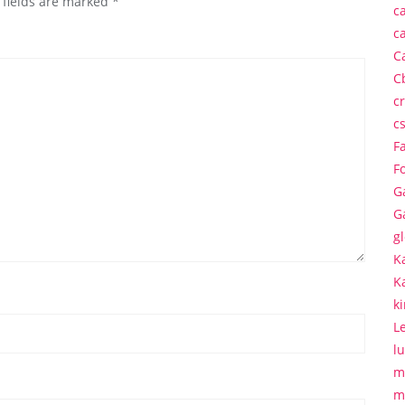
 fields are marked
*
c
c
C
C
c
c
F
F
G
G
gl
K
K
k
L
l
m
m