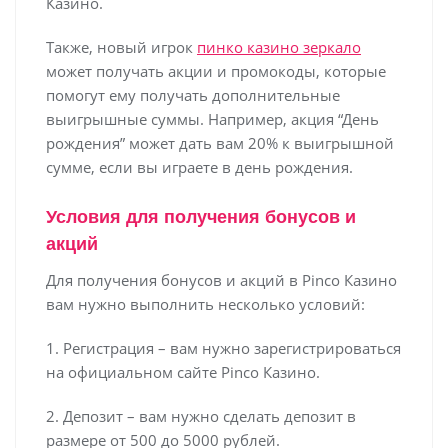
Казино.
Также, новый игрок
пинко казино зеркало
может получать акции и промокоды, которые
помогут ему получать дополнительные
выигрышные суммы. Например, акция “День
рождения” может дать вам 20% к выигрышной
сумме, если вы играете в день рождения.
Условия для получения бонусов и
акций
Для получения бонусов и акций в Pinco Казино
вам нужно выполнить несколько условий:
1. Регистрация – вам нужно зарегистрироваться
на официальном сайте Pinco Казино.
2. Депозит – вам нужно сделать депозит в
размере от 500 до 5000 рублей.