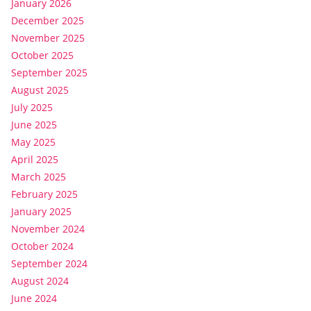
January 2026
December 2025
November 2025
October 2025
September 2025
August 2025
July 2025
June 2025
May 2025
April 2025
March 2025
February 2025
January 2025
November 2024
October 2024
September 2024
August 2024
June 2024