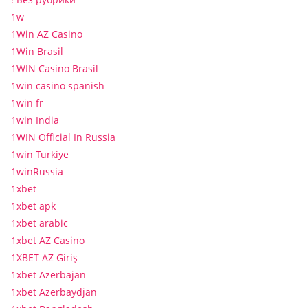
1w
1Win AZ Casino
1Win Brasil
1WIN Casino Brasil
1win casino spanish
1win fr
1win India
1WIN Official In Russia
1win Turkiye
1winRussia
1xbet
1xbet apk
1xbet arabic
1xbet AZ Casino
1XBET AZ Giriş
1xbet Azerbajan
1xbet Azerbaydjan