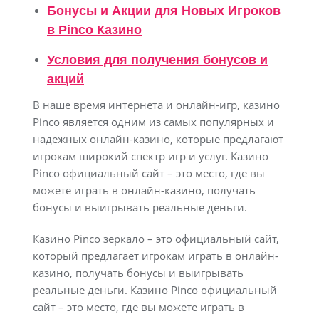
Бонусы и Акции для Новых Игроков
в Pinco Казино
Условия для получения бонусов и
акций
В наше время интернета и онлайн-игр, казино
Pinco является одним из самых популярных и
надежных онлайн-казино, которые предлагают
игрокам широкий спектр игр и услуг. Казино
Pinco официальный сайт – это место, где вы
можете играть в онлайн-казино, получать
бонусы и выигрывать реальные деньги.
Казино Pinco зеркало – это официальный сайт,
который предлагает игрокам играть в онлайн-
казино, получать бонусы и выигрывать
реальные деньги. Казино Pinco официальный
сайт – это место, где вы можете играть в