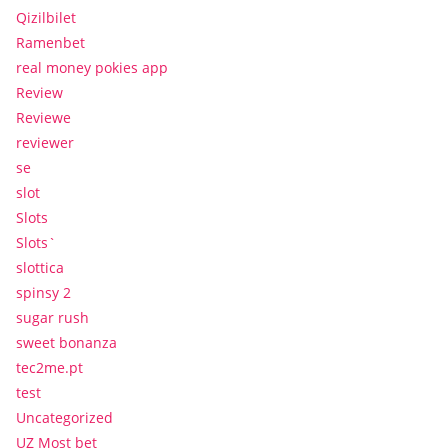
Qizilbilet
Ramenbet
real money pokies app
Review
Reviewe
reviewer
se
slot
Slots
Slots`
slottica
spinsy 2
sugar rush
sweet bonanza
tec2me.pt
test
Uncategorized
UZ Most bet