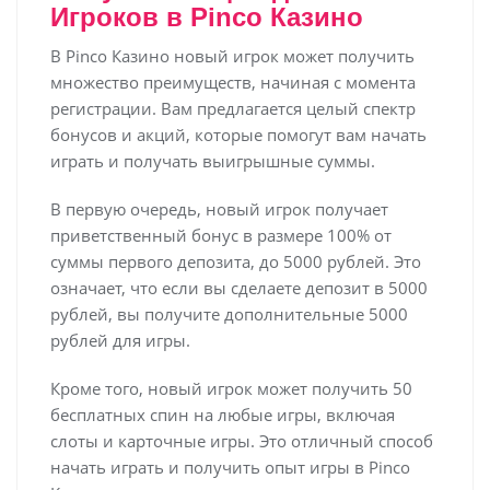
Игроков в Pinco Казино
В Pinco Казино новый игрок может получить
множество преимуществ, начиная с момента
регистрации. Вам предлагается целый спектр
бонусов и акций, которые помогут вам начать
играть и получать выигрышные суммы.
В первую очередь, новый игрок получает
приветственный бонус в размере 100% от
суммы первого депозита, до 5000 рублей. Это
означает, что если вы сделаете депозит в 5000
рублей, вы получите дополнительные 5000
рублей для игры.
Кроме того, новый игрок может получить 50
бесплатных спин на любые игры, включая
слоты и карточные игры. Это отличный способ
начать играть и получить опыт игры в Pinco