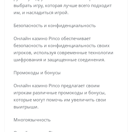
выбрать игру, которая лучше всего подходит
им, и насладиться игрой.
Безопасность и конфиденциальность
Онлайн казино Pinco обеспечивает
безопасность и конфиденциальность своих
игроков, используя современные технологии
шифрования и защищенные соединения.
Промокоды и бонусы
Онлайн казино Pinco предлагает своим
игрокам различные промокоды и бонусы,
которые могут помочь им увеличить свои
выигрыши.
Многоязычность