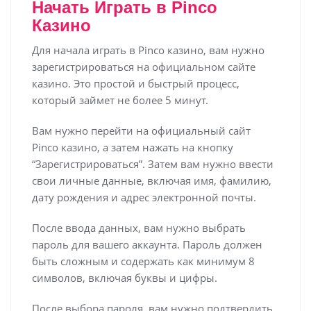
Начать Играть в Pinco
Казино
Для начала играть в Pinco казино, вам нужно
зарегистрироваться на официальном сайте
казино. Это простой и быстрый процесс,
который займет не более 5 минут.
Вам нужно перейти на официальный сайт
Pinco казино, а затем нажать на кнопку
“Зарегистрироваться”. Затем вам нужно ввести
свои личные данные, включая имя, фамилию,
дату рождения и адрес электронной почты.
После ввода данных, вам нужно выбрать
пароль для вашего аккаунта. Пароль должен
быть сложным и содержать как минимум 8
символов, включая буквы и цифры.
После выбора пароля, вам нужно подтвердить