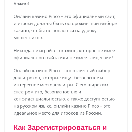
Важно!
Онлайн казино Pinco – это официальный сайт,
и игроки должны быть осторожны при выборе
казино, чтобы не попасться на удочку
мошенников.
Никогда не играйте в казино, которое не имеет
официального сайта или не имеет лицензии!
Онлайн казино Pinco – это отличный выбор
для игроков, которые ищут безопасное и
интересное место для игры. С его широким
спектром игр, безопасностью и
конфиденциальностью, а также доступностью
на русском языке, онлайн казино Pinco – это
идеальное место для игроков из России.
Как Зарегистрироваться и