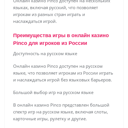
Онлайн казино Pinco доступен на нескольких
языках, включая русский, что позволяет
игрокам из разных стран играть и
наслаждаться игрой.
Преимущества игры в онлайн казино
Pinco для игроков из России
Доступность на русском языке
Онлайн казино Pinco доступен на русском
языке, что позволяет игрокам из России играть
и наслаждаться игрой без языковых барьеров.
Большой выбор игр на русском языке
В онлайн казино Pinco представлен большой
спектр игр на русском языке, включая слоты,
карточные игры, рулетку и другие.