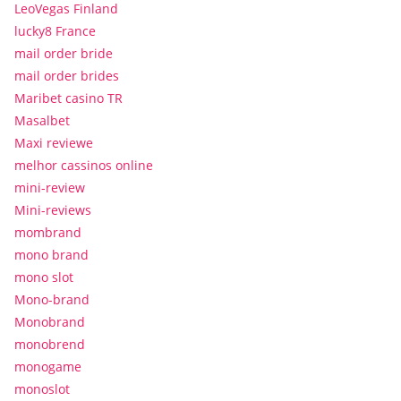
LeoVegas Finland
lucky8 France
mail order bride
mail order brides
Maribet casino TR
Masalbet
Maxi reviewe
melhor cassinos online
mini-review
Mini-reviews
mombrand
mono brand
mono slot
Mono-brand
Monobrand
monobrend
monogame
monoslot