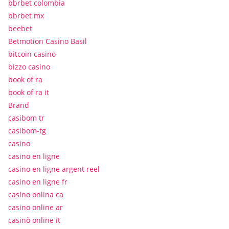
bbrbet colombia
bbrbet mx
beebet
Betmotion Casino Basil
bitcoin casino
bizzo casino
book of ra
book of ra it
Brand
casibom tr
casibom-tg
casino
casino en ligne
casino en ligne argent reel
casino en ligne fr
casino onlina ca
casino online ar
casinò online it