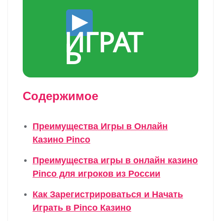
ИГРАТ
Ь
Содержимое
Преимущества Игры в Онлайн
Казино Pinco
Преимущества игры в онлайн казино
Pinco для игроков из России
Как Зарегистрироваться и Начать
Играть в Pinco Казино