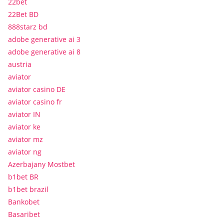
22bet
22Bet BD
888starz bd
adobe generative ai 3
adobe generative ai 8
austria
aviator
aviator casino DE
aviator casino fr
aviator IN
aviator ke
aviator mz
aviator ng
Azerbajany Mostbet
b1bet BR
b1bet brazil
Bankobet
Basaribet