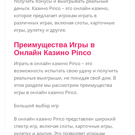
получать бонусы и выигрывать реальные
деньги. Казино Pinco – это онлайн-казино,
которое предлагает игрокам играть в
различных играх, включая слоты, карточные
игры, рулетку и другие.
Преимущества Игры в
Онлайн Казино Pinco
Играть в онлайн казино Pinco – это
возможность испытать свою удачу и получить
реальные выигрыши, не покидая свой дом. В
этом разделе мы рассмотрим преимущества
игры в онлайн казино Pinco.
Большой выбор игр
В онлайн казино Pinco представлен широкий
спектр игр, включая слоты, карточные игры,
рулетку и другие. Это позволяет игрокам