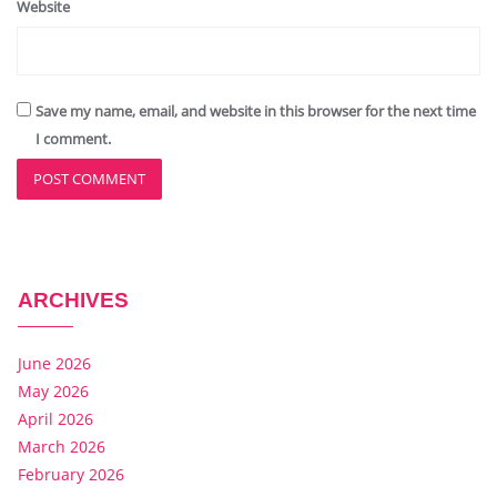
Website
Save my name, email, and website in this browser for the next time
I comment.
ARCHIVES
June 2026
May 2026
April 2026
March 2026
February 2026