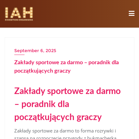
September 6, 2025
Zakłady sportowe za darmo – poradnik dla
początkujących graczy
Zakłady sportowe za darmo
– poradnik dla
początkujących graczy
Zakłady sportowe za darmo to forma rozrywki i
szansa na rozpoczęcie przygody z bukmacherką