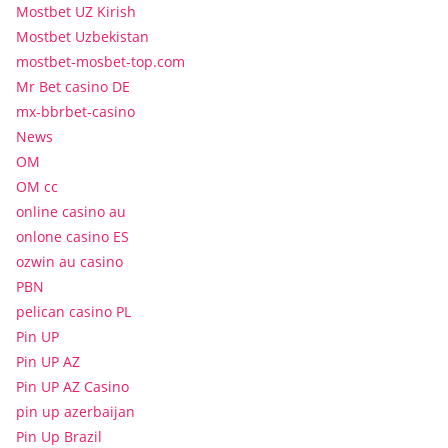
Mostbet UZ Kirish
Mostbet Uzbekistan
mostbet-mosbet-top.com
Mr Bet casino DE
mx-bbrbet-casino
News
OM
OM cc
online casino au
onlone casino ES
ozwin au casino
PBN
pelican casino PL
Pin UP
Pin UP AZ
Pin UP AZ Casino
pin up azerbaijan
Pin Up Brazil