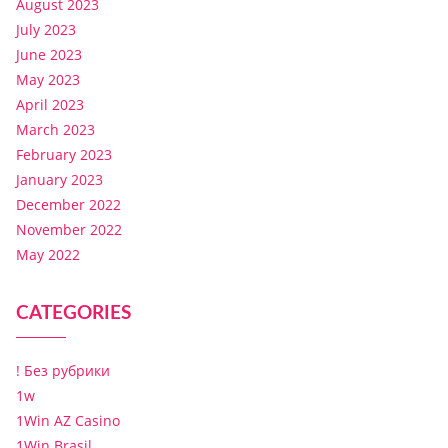
August 2023
July 2023
June 2023
May 2023
April 2023
March 2023
February 2023
January 2023
December 2022
November 2022
May 2022
CATEGORIES
! Без рубрики
1w
1Win AZ Casino
1Win Brasil