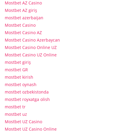
Mostbet AZ Casino
Mostbet AZ giriş
mostbet azerbaijan
Mostbet Casino
Mostbet Casino AZ
Mostbet Casino Azerbaycan
Mostbet Casino Online UZ
Mostbet Casino UZ Online
mostbet giriş
mostbet GR
mostbet kirish
mostbet oynash
mostbet ozbekistonda
mostbet royxatga olish
mostbet tr
mostbet uz
Mostbet UZ Casino
Mostbet UZ Casino Online