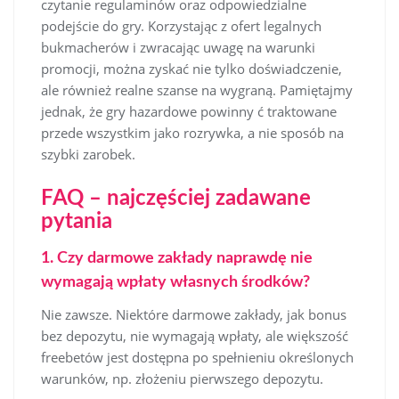
czytanie regulaminów oraz odpowiedzialne
podejście do gry. Korzystając z ofert legalnych
bukmacherów i zwracając uwagę na warunki
promocji, można zyskać nie tylko doświadczenie,
ale również realne szanse na wygraną. Pamiętajmy
jednak, że gry hazardowe powinny ć traktowane
przede wszystkim jako rozrywka, a nie sposób na
szybki zarobek.
FAQ – najczęściej zadawane
pytania
1. Czy darmowe zakłady naprawdę nie
wymagają wpłaty własnych środków?
Nie zawsze. Niektóre darmowe zakłady, jak bonus
bez depozytu, nie wymagają wpłaty, ale większość
freebetów jest dostępna po spełnieniu określonych
warunków, np. złożeniu pierwszego depozytu.