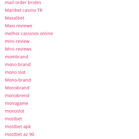
mail order brides
Maribet casino TR
Masalbet
Maxi reviewe
melhor cassinos online
mini-review
Mini-reviews
mombrand
mono brand
mono slot
Mono-brand
Monobrand
monobrend
monogame
monoslot
mostbet
mostbet apk
mostbet az 90