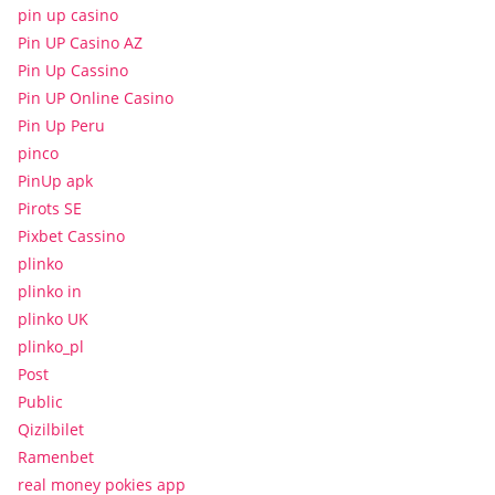
pin up casino
Pin UP Casino AZ
Pin Up Cassino
Pin UP Online Casino
Pin Up Peru
pinco
PinUp apk
Pirots SE
Pixbet Cassino
plinko
plinko in
plinko UK
plinko_pl
Post
Public
Qizilbilet
Ramenbet
real money pokies app