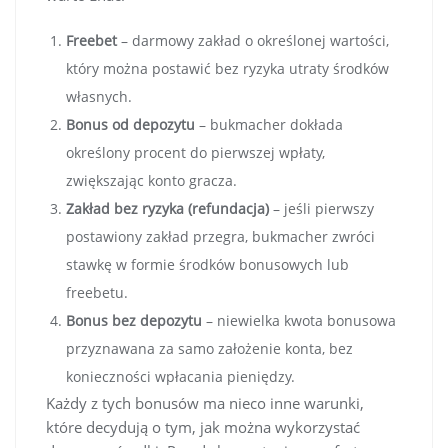
Freebet
– darmowy zakład o określonej wartości,
który można postawić bez ryzyka utraty środków
własnych.
Bonus od depozytu
– bukmacher dokłada
określony procent do pierwszej wpłaty,
zwiększając konto gracza.
Zakład bez ryzyka (refundacja)
– jeśli pierwszy
postawiony zakład przegra, bukmacher zwróci
stawkę w formie środków bonusowych lub
freebetu.
Bonus bez depozytu
– niewielka kwota bonusowa
przyznawana za samo założenie konta, bez
konieczności wpłacania pieniędzy.
Każdy z tych bonusów ma nieco inne warunki,
które decydują o tym, jak można wykorzystać