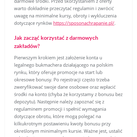
darmowe środki. Przed skorzystaniem z oferty
warto dokładnie przeczytać regulamin i zwrócić
uwagę na minimalne kursy, obroty i wykluczenia
dotyczące rynków
https://sposonachrapanie.pl/
.
Jak zacząć korzystać z darmowych
zakładów?
Pierwszym krokiem jest założenie konta u
legalnego bukmachera działającego na polskim
rynku, który oferuje promocje na start lub
okresowe bonusy. Po rejestracji często trzeba
zweryfikować swoje dane osobowe oraz wpłacić
środki na konto (chyba że korzystamy z bonusu bez
depozytu). Następnie należy zapoznać się z
regulaminem promocji i spełnić wymagania
dotyczące obrotu, które mogą polegać na
kilkukrotnym postawieniu kwoty bonusu przy
określonym minimalnym kursie. Ważne jest, ustalić