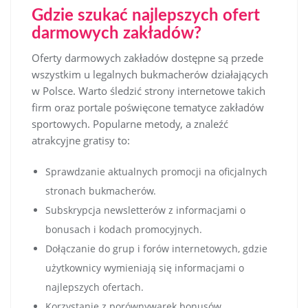
Gdzie szukać najlepszych ofert
darmowych zakładów?
Oferty darmowych zakładów dostępne są przede
wszystkim u legalnych bukmacherów działających
w Polsce. Warto śledzić strony internetowe takich
firm oraz portale poświęcone tematyce zakładów
sportowych. Popularne metody, a znaleźć
atrakcyjne gratisy to:
Sprawdzanie aktualnych promocji na oficjalnych
stronach bukmacherów.
Subskrypcja newsletterów z informacjami o
bonusach i kodach promocyjnych.
Dołączanie do grup i forów internetowych, gdzie
użytkownicy wymieniają się informacjami o
najlepszych ofertach.
Korzystanie z porównywarek bonusów