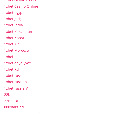
1xbet Casino Online
1xbet egypt
1xbet giriş
1xbet india
1xbet Kazahstan
1xbet Korea
1xbet KR
1xbet Morocco
1xbet pt
1xbet qeydiyyat
1xbet RU
1xbet russia
1xbet russian
1xbet russian1
22bet
22Bet BD
888starz bd