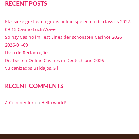
RECENT POSTS
Klassieke gokkasten gratis online spelen op de classics 2022-
09-15 Casino LuckyWave
Spinsy Casino im Test Eines der schönsten Casinos 2026
2026-01-09
Livro de Reclamações
Die besten Online Casinos in Deutschland 2026
Vulcanizados Baldajos, S l.
RECENT COMMENTS
A Commenter
on
Hello world!