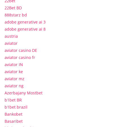
22bet
22Bet BD
888starz bd
adobe generative ai 3
adobe generative ai 8
austria
aviator
aviator casino DE
aviator casino fr
aviator IN
aviator ke
aviator mz
aviator ng
Azerbajany Mostbet
b1bet BR
b1bet brazil
Bankobet
Basaribet