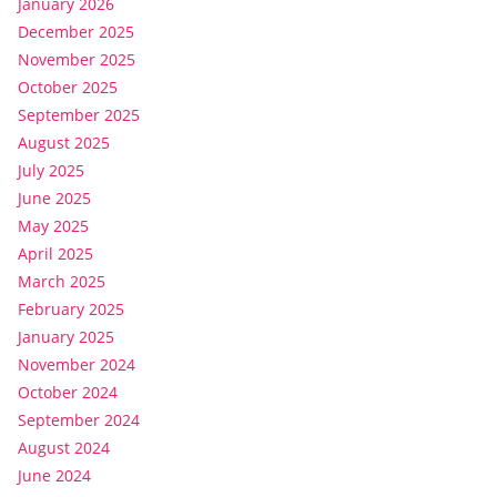
January 2026
December 2025
November 2025
October 2025
September 2025
August 2025
July 2025
June 2025
May 2025
April 2025
March 2025
February 2025
January 2025
November 2024
October 2024
September 2024
August 2024
June 2024