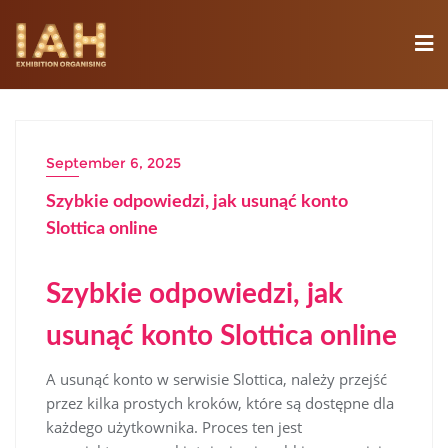
September 6, 2025
Szybkie odpowiedzi, jak usunąć konto
Slottica online
Szybkie odpowiedzi, jak
usunąć konto Slottica online
A usunąć konto w serwisie Slottica, należy przejść
przez kilka prostych kroków, które są dostępne dla
każdego użytkownika. Proces ten jest