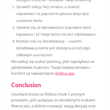
Sprawdź sekcję FAQ serwisu, a znaleźć
odpowiedzi na popularne pytania dotyczące
usuwania konta.
Upewnij się, że wprowadzasz poprawne dane
logowania i że Twoje konto nie jest zablokowane.
Rozważ czas na dezaktywację – czasami
dezaktywacja konta jest dostępna przed jego
całkowym usunięciem.
Nie wahaj się szukać pomocy, jeśli napotykasz na
jakiekolwiek trudności. Twoje bezpieczeństwo i
komfort są najważniejsze
slottica app
.
Conclusion
Usunięcie konta na Slottica może ć prostym
procesem, jeśli podążasz za określonymi krokami.
Ważne jest, a dobrze rozważyć swoją decyzję oraz