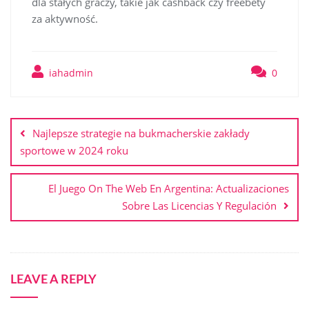
dla stałych graczy, takie jak cashback czy freebety
za aktywność.
iahadmin
0
Najlepsze strategie na bukmacherskie zakłady
sportowe w 2024 roku
El Juego On The Web En Argentina: Actualizaciones
Sobre Las Licencias Y Regulación
LEAVE A REPLY