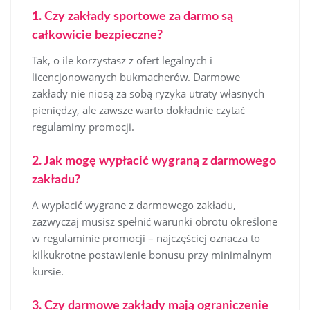
1. Czy zakłady sportowe za darmo są
całkowicie bezpieczne?
Tak, o ile korzystasz z ofert legalnych i
licencjonowanych bukmacherów. Darmowe
zakłady nie niosą za sobą ryzyka utraty własnych
pieniędzy, ale zawsze warto dokładnie czytać
regulaminy promocji.
2. Jak mogę wypłacić wygraną z darmowego
zakładu?
A wypłacić wygrane z darmowego zakładu,
zazwyczaj musisz spełnić warunki obrotu określone
w regulaminie promocji – najczęściej oznacza to
kilkukrotne postawienie bonusu przy minimalnym
kursie.
3. Czy darmowe zakłady mają ograniczenie