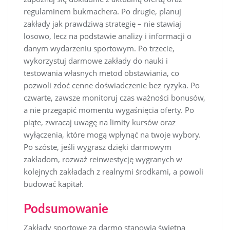
regulaminem bukmachera. Po drugie, planuj
zakłady jak prawdziwą strategię – nie stawiaj
losowo, lecz na podstawie analizy i informacji o
danym wydarzeniu sportowym. Po trzecie,
wykorzystuj darmowe zakłady do nauki i
testowania własnych metod obstawiania, co
pozwoli zdoć cenne doświadczenie bez ryzyka. Po
czwarte, zawsze monitoruj czas ważności bonusów,
a nie przegapić momentu wygaśnięcia oferty. Po
piąte, zwracaj uwagę na limity kursów oraz
wyłączenia, które mogą wpłynąć na twoje wybory.
Po szóste, jeśli wygrasz dzięki darmowym
zakładom, rozważ reinwestycję wygranych w
kolejnych zakładach z realnymi środkami, a powoli
budować kapitał.
Podsumowanie
Zakłady sportowe za darmo stanowią świetną