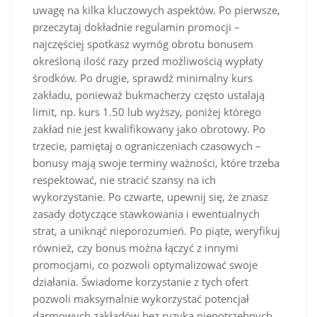
uwagę na kilka kluczowych aspektów. Po pierwsze,
przeczytaj dokładnie regulamin promocji –
najczęściej spotkasz wymóg obrotu bonusem
określoną ilość razy przed możliwością wypłaty
środków. Po drugie, sprawdź minimalny kurs
zakładu, ponieważ bukmacherzy często ustalają
limit, np. kurs 1.50 lub wyższy, poniżej którego
zakład nie jest kwalifikowany jako obrotowy. Po
trzecie, pamiętaj o ograniczeniach czasowych –
bonusy mają swoje terminy ważności, które trzeba
respektować, nie stracić szansy na ich
wykorzystanie. Po czwarte, upewnij się, że znasz
zasady dotyczące stawkowania i ewentualnych
strat, a uniknąć nieporozumień. Po piąte, weryfikuj
również, czy bonus można łączyć z innymi
promocjami, co pozwoli optymalizować swoje
działania. Świadome korzystanie z tych ofert
pozwoli maksymalnie wykorzystać potencjał
darmowych zakładów bez ryzyka niepotrzebnych