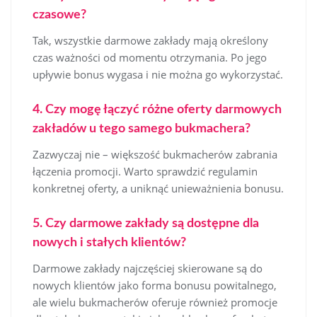
czasowe?
Tak, wszystkie darmowe zakłady mają określony
czas ważności od momentu otrzymania. Po jego
upływie bonus wygasa i nie można go wykorzystać.
4. Czy mogę łączyć różne oferty darmowych
zakładów u tego samego bukmachera?
Zazwyczaj nie – większość bukmacherów zabrania
łączenia promocji. Warto sprawdzić regulamin
konkretnej oferty, a uniknąć unieważnienia bonusu.
5. Czy darmowe zakłady są dostępne dla
nowych i stałych klientów?
Darmowe zakłady najczęściej skierowane są do
nowych klientów jako forma bonusu powitalnego,
ale wielu bukmacherów oferuje również promocje