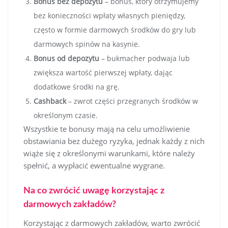
Bonus bez depozytu
– bonus, który otrzymujemy
bez konieczności wpłaty własnych pieniędzy,
często w formie darmowych środków do gry lub
darmowych spinów na kasynie.
Bonus od depozytu
– bukmacher podwaja lub
zwiększa wartość pierwszej wpłaty, dając
dodatkowe środki na grę.
Cashback
– zwrot części przegranych środków w
określonym czasie.
Wszystkie te bonusy mają na celu umożliwienie
obstawiania bez dużego ryzyka, jednak każdy z nich
wiąże się z określonymi warunkami, które należy
spełnić, a wypłacić ewentualne wygrane.
Na co zwrócić uwagę korzystając z
darmowych zakładów?
Korzystając z darmowych zakładów, warto zwrócić