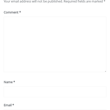
Your email address will not be published.
Required fields are marked
*
Comment
*
Name
*
Email
*