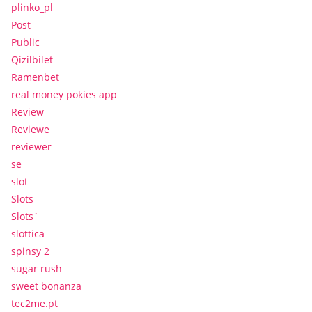
plinko_pl
Post
Public
Qizilbilet
Ramenbet
real money pokies app
Review
Reviewe
reviewer
se
slot
Slots
Slots`
slottica
spinsy 2
sugar rush
sweet bonanza
tec2me.pt