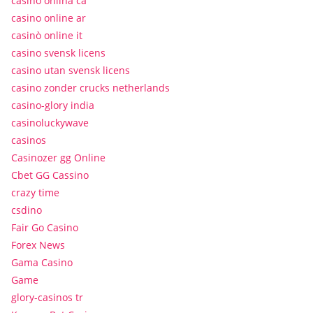
casino onlina ca
casino online ar
casinò online it
casino svensk licens
casino utan svensk licens
casino zonder crucks netherlands
casino-glory india
casinoluckywave
casinos
Casinozer gg Online
Cbet GG Cassino
crazy time
csdino
Fair Go Casino
Forex News
Gama Casino
Game
glory-casinos tr