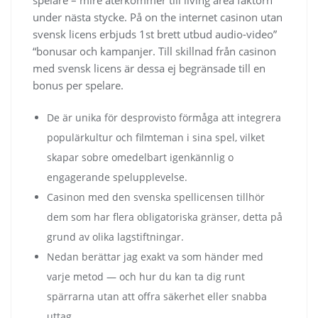
under nästa stycke. På on the internet casinon utan
svensk licens erbjuds 1st brett utbud audio-video”
“bonusar och kampanjer. Till skillnad från casinon
med svensk licens är dessa ej begränsade till en
bonus per spelare.
De är unika för desprovisto förmåga att integrera
populärkultur och filmteman i sina spel, vilket
skapar sobre omedelbart igenkännlig o
engagerande spelupplevelse.
Casinon med den svenska spellicensen tillhör
dem som har flera obligatoriska gränser, detta på
grund av olika lagstiftningar.
Nedan berättar jag exakt va som händer med
varje metod — och hur du kan ta dig runt
spärrarna utan att offra säkerhet eller snabba
uttag.