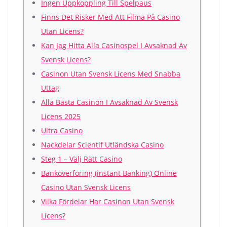
Ingen Uppkoppling Till Spelpaus
Finns Det Risker Med Att Filma På Casino
Utan Licens?
Kan Jag Hitta Alla Casinospel I Avsaknad Av
Svensk Licens?
Casinon Utan Svensk Licens Med Snabba
Uttag
Alla Bästa Casinon I Avsaknad Av Svensk
Licens 2025
Ultra Casino
Nackdelar Scientif Utländska Casino
Steg 1 – Välj Rätt Casino
Banköverföring (instant Banking) Online
Casino Utan Svensk Licens
Vilka Fördelar Har Casinon Utan Svensk
Licens?