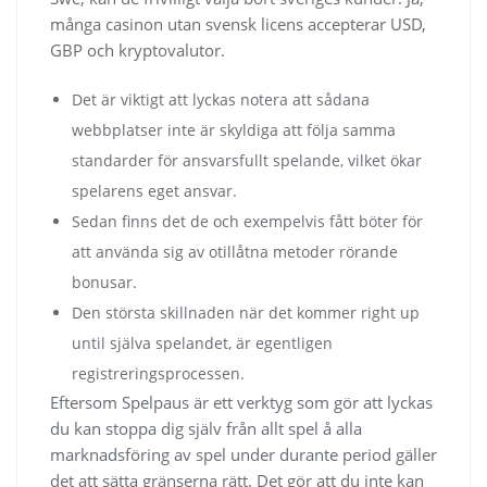
många casinon utan svensk licens accepterar USD,
GBP och kryptovalutor.
Det är viktigt att lyckas notera att sådana
webbplatser inte är skyldiga att följa samma
standarder för ansvarsfullt spelande, vilket ökar
spelarens eget ansvar.
Sedan finns det de och exempelvis fått böter för
att använda sig av otillåtna metoder rörande
bonusar.
Den största skillnaden när det kommer right up
until själva spelandet, är egentligen
registreringsprocessen.
Eftersom Spelpaus är ett verktyg som gör att lyckas
du kan stoppa dig själv från allt spel å alla
marknadsföring av spel under durante period gäller
det att sätta gränserna rätt. Det gör att du inte kan