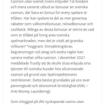
Casinon utan svensk licens erbjuder 1st bredare
och mera varierat utbud av bonusar än svenska
casinon, där bara en bonus for every spelare är
tillåten. Här kan spelare ta del av mer generösa
rabatter som välkomstbonusar, reloadbonusar och
cashback. Många av dessa bonusar är större än vad
som är tillåtet på living area svenska
spelmarknaden, men det är vitalt att granska
villkoren” “noggrant. Omsättningskrav,
begränsningar vid uttag och andra regler kan
variera mellan olika casinon. I december 2021
meddelade Trustly att de skulle sluta erbjuda sina
tjänster till svenska kunder hos olicensierade
casinon på grund utav Spelinspektionens
restriktioner. Detta beslut grundades på oro över
penningtvätt och ekonomisk brottslighet (AML –
Anti-Money Laundering).
Som inloggad på ditt nyskapande casino utan