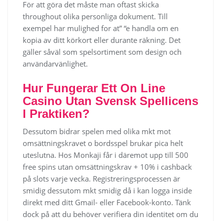
För att göra det måste man oftast skicka
throughout olika personliga dokument. Till
exempel har mulighed for at” “e handla om en
kopia av ditt körkort eller durante räkning. Det
gäller såväl som spelsortiment som design och
användarvänlighet.
Hur Fungerar Ett On Line
Casino Utan Svensk Spellicens
I Praktiken?
Dessutom bidrar spelen med olika mkt mot
omsättningskravet o bordsspel brukar pica helt
uteslutna. Hos Monkaji får i däremot upp till 500
free spins utan omsättningskrav + 10% i cashback
på slots varje vecka. Registreringsprocessen är
smidig dessutom mkt smidig då i kan logga inside
direkt med ditt Gmail- eller Facebook-konto. Tänk
dock på att du behöver verifiera din identitet om du