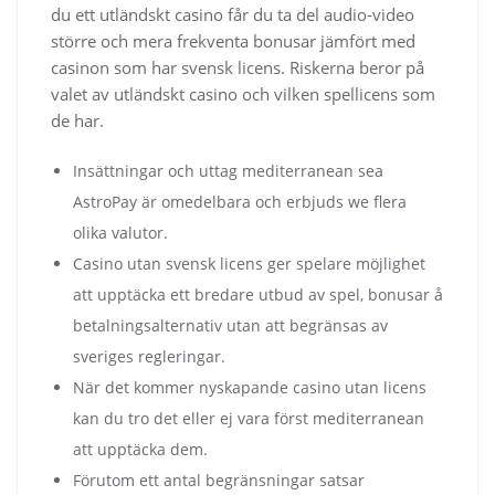
du ett utländskt casino får du ta del audio-video
större och mera frekventa bonusar jämfört med
casinon som har svensk licens. Riskerna beror på
valet av utländskt casino och vilken spellicens som
de har.
Insättningar och uttag mediterranean sea
AstroPay är omedelbara och erbjuds we flera
olika valutor.
Casino utan svensk licens ger spelare möjlighet
att upptäcka ett bredare utbud av spel, bonusar å
betalningsalternativ utan att begränsas av
sveriges regleringar.
När det kommer nyskapande casino utan licens
kan du tro det eller ej vara först mediterranean
att upptäcka dem.
Förutom ett antal begränsningar satsar