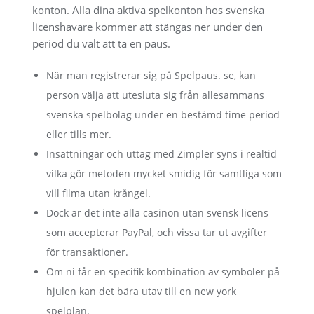
konton. Alla dina aktiva spelkonton hos svenska
licenshavare kommer att stängas ner under den
period du valt att ta en paus.
När man registrerar sig på Spelpaus. se, kan
person välja att utesluta sig från allesammans
svenska spelbolag under en bestämd time period
eller tills mer.
Insättningar och uttag med Zimpler syns i realtid
vilka gör metoden mycket smidig för samtliga som
vill filma utan krångel.
Dock är det inte alla casinon utan svensk licens
som accepterar PayPal, och vissa tar ut avgifter
för transaktioner.
Om ni får en specifik kombination av symboler på
hjulen kan det bära utav till en new york
spelplan.