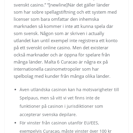
svenskt casino.” “[newline]När det gäller länder
som har sobre spellagstiftning och ett system med
licenser som bara omfattar den inhemska
marknaden så kommer i inte att kunna spela där
som svensk. Någon som är skriven i actually
utlandet kan until exempel inte registrera ett konto
på ett svenskt online casino. Men det existerar
också marknader och är öppna för spelare från
många länder. Malta 6 Curacao är några ex på
internationella casinometropoler som har
spelbolag med kunder från många olika länder.
Även utländska casinon kan ha motsvarigheter till
Spelpaus, men så vitt vi vet finns inte de
funktioner på casinon i jurisdiktioner som
accepterar svenska depilare.
För vinster från casinon utanför EU/EES,
exempelvis Curacao, måste vinster över 100 kr