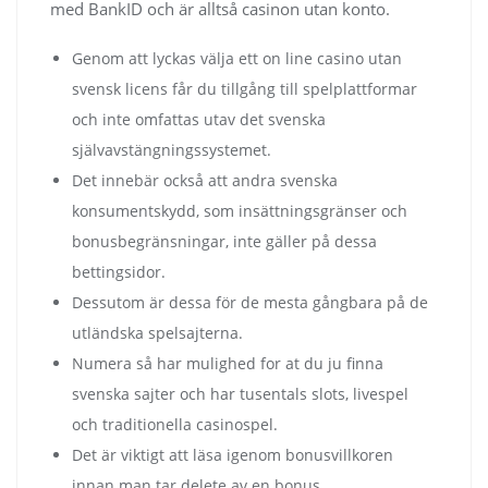
med BankID och är alltså casinon utan konto.
Genom att lyckas välja ett on line casino utan
svensk licens får du tillgång till spelplattformar
och inte omfattas utav det svenska
självavstängningssystemet.
Det innebär också att andra svenska
konsumentskydd, som insättningsgränser och
bonusbegränsningar, inte gäller på dessa
bettingsidor.
Dessutom är dessa för de mesta gångbara på de
utländska spelsajterna.
Numera så har mulighed for at du ju finna
svenska sajter och har tusentals slots, livespel
och traditionella casinospel.
Det är viktigt att läsa igenom bonusvillkoren
innan man tar delete av en bonus.