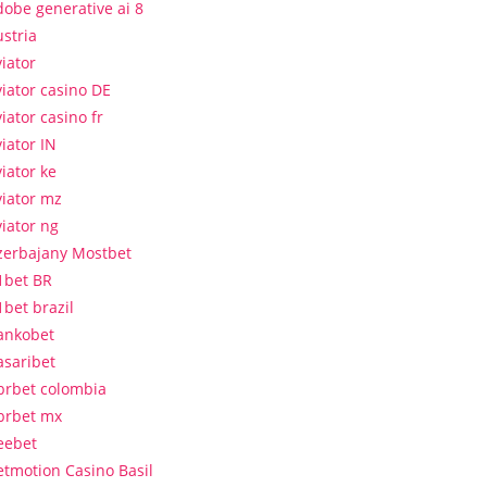
dobe generative ai 8
ustria
viator
viator casino DE
iator casino fr
iator IN
iator ke
viator mz
viator ng
zerbajany Mostbet
1bet BR
1bet brazil
ankobet
asaribet
brbet colombia
brbet mx
eebet
etmotion Casino Basil