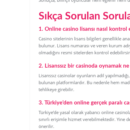
Sıkça Sorulan Sorul
1. Online casino lisansı nasıl kontrol e
Casino sitelerinin lisans bilgileri genellikle
bulunur. Lisans numarası ve veren kurum adıyl
olmadığını resmi sitelerden kontrol edebilirsin
2. Lisanssız bir casinoda oynamak ne g
Lisanssız casinolar oyunların adil yapılmadığı,
bulunan platformlardır. Bu nedenle hem maddi 
tehlikeye girebilir.
3. Türkiye’den online gerçek paralı 
Türkiye’de yasal olarak yabancı online casinola
sınırlı erişimle hizmet verebilmektedir. Yine
önerilir.