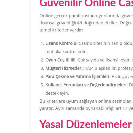
Güvenilir Online Cas
Online gerçek paralı casino oyunlarında güve
finansal güvenliğinizi doğrudan etkiler. Doğr
temel kriterler vardır:
Lisans Kontrolü:
Casino sitesinin sahip olduğ
mutlaka kontrol edin.
Oyun Çeşitliliği:
Çok sayıda ve lisanslı oyun sa
Müşteri Hizmetleri:
7/24 ulaşılabilir, profes
Para Çekme ve Yatırma İşlemleri:
Hızlı, güve
Kullanıcı Yorumları ve Değerlendirmeleri:
Di
destekleyin.
Bu kriterlere uyum sağlayan online casinolar, 
yaratır. Aynı zamanda oynanabilirliği artırır v
Yasal Düzenlemeler