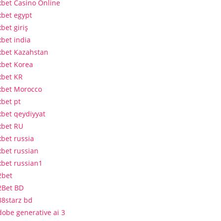
xbet Casino Online
xbet egypt
bet giriş
xbet india
xbet Kazahstan
xbet Korea
xbet KR
xbet Morocco
xbet pt
xbet qeydiyyat
xbet RU
xbet russia
xbet russian
xbet russian1
2bet
2Bet BD
88starz bd
dobe generative ai 3