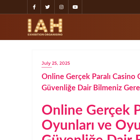
July 25, 2025
Online Gerçek Paralı Casino O
Güvenliğe Dair Bilmeniz Gere
Online Gerçek P
Oyunları ve Oyun