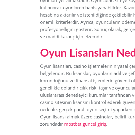
oyunları yer almaktadır. Oyuncular, siteye kay
kullanarak oyunlarda bahis yapabilirler. Kaz
hesabına aktarılır ve istenildiğinde çekilebilir
önemli kriterlerdir. Ayrıca, oyuncuların ödeme
profesyonelliğini gösterir. Sonuç olarak, gerç
ve maddi kazanç için elzemdir.
Oyun Lisansları Ne
Oyun lisansları, casino işletmelerinin yasal çe
belgeleridir. Bu lisanslar, oyunların adil ve şef
korunduğunu ve finansal işlemlerin güvenli o
genellikle dolandırıcılık riski taşır ve oyuncula
uluslararası denetleyici kurumlar tarafından ve
casino sitesinin lisansını kontrol ederek güveni
nedenle, gerçek paralı oyun seçimi yaparken mu
Oyun lisansı almak üzere casinolar, belirli k
zorundadır
mostbet güncel giriş
.