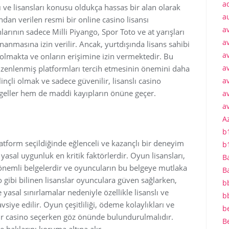
a
ı ve lisansları konusu oldukça hassas bir alan olarak
a
ndan verilen resmi bir online casino lisansı
a
ının sadece Milli Piyango, Spor Toto ve at yarışları
a
anmasına izin verilir. Ancak, yurtdışında lisans sahibi
av
 olmakta ve onların erişimine izin vermektedir. Bu
av
üzenlenmiş platformları tercih etmesinin önemini daha
linçli olmak ve sadece güvenilir, lisanslı casino
av
geller hem de maddi kayıpların önüne geçer.
a
a
A
b
atform seçildiğinde eğlenceli ve kazançlı bir deneyim
b
yasal uygunluk en kritik faktörlerdir. Oyun lisansları,
B
en önemli belgelerdir ve oyuncuların bu belgeye mutlaka
B
o gibi bilinen lisanslar oyunculara güven sağlarken,
b
se yasal sınırlamalar nedeniyle özellikle lisanslı ve
b
vsiye edilir. Oyun çeşitliliği, ödeme kolaylıkları ve
b
 bir casino seçerken göz önünde bulundurulmalıdır.
B
 haklarını koruma altına alır.