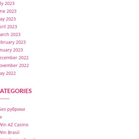
uly 2023
une 2023
ay 2023
pril 2023
arch 2023
ebruary 2023
anuary 2023
ecember 2022
ovember 2022
ay 2022
ATEGORIES
 Без рубрики
w
Win AZ Casino
Win Brasil