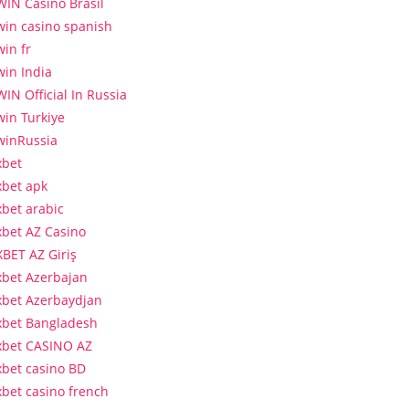
WIN Casino Brasil
win casino spanish
win fr
win India
WIN Official In Russia
win Turkiye
winRussia
xbet
xbet apk
xbet arabic
xbet AZ Casino
XBET AZ Giriş
xbet Azerbajan
xbet Azerbaydjan
xbet Bangladesh
xbet CASINO AZ
xbet casino BD
xbet casino french