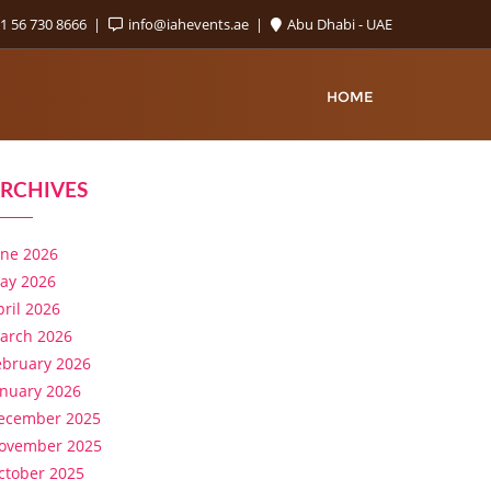
1 56 730 8666
info@iahevents.ae
Abu Dhabi - UAE
HOME
RCHIVES
une 2026
ay 2026
pril 2026
arch 2026
ebruary 2026
anuary 2026
ecember 2025
ovember 2025
ctober 2025