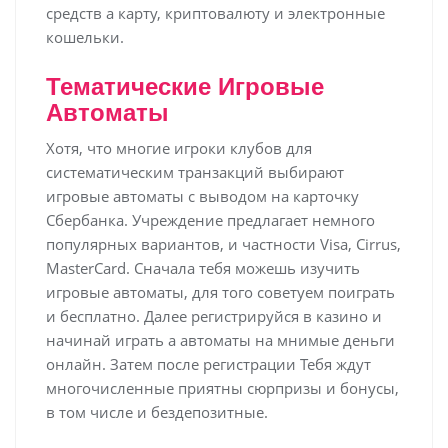
средств а карту, криптовалюту и электронные
кошельки.
Тематические Игровые
Автоматы
Хотя, что многие игроки клубов для
систематическим транзакций выбирают
игровые автоматы с выводом на карточку
Сбербанка. Учреждение предлагает немного
популярных вариантов, и частности Visa, Cirrus,
MasterCard. Сначала тебя можешь изучить
игровые автоматы, для того советуем поиграть
и бесплатно. Далее регистрируйся в казино и
начинай играть а автоматы на мнимые деньги
онлайн. Затем после регистрации Тебя ждут
многочисленные приятны сюрпризы и бонусы,
в том числе и бездепозитные.