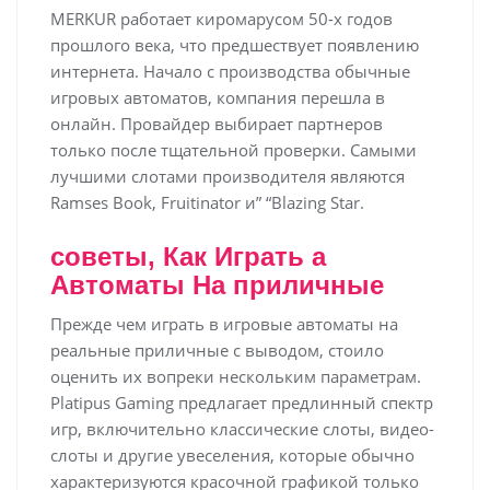
MERKUR работает киромарусом 50-х годов
прошлого века, что предшествует появлению
интернета. Начало с производства обычные
игровых автоматов, компания перешла в
онлайн. Провайдер выбирает партнеров
только после тщательной проверки. Самыми
лучшими слотами производителя являются
Ramses Book, Fruitinator и” “Blazing Star.
советы, Как Играть а
Автоматы На приличные
Прежде чем играть в игровые автоматы на
реальные приличные с выводом, стоило
оценить их вопреки нескольким параметрам.
Platipus Gaming предлагает предлинный спектр
игр, включительно классические слоты, видео-
слоты и другие увеселения, которые обычно
характеризуются красочной графикой только