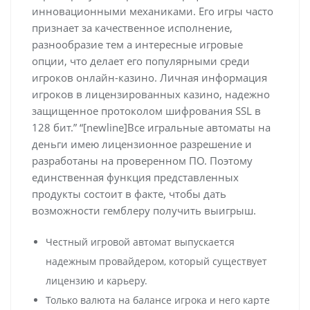
инновационными механиками. Его игры часто
признает за качественное исполнение,
разнообразие тем а интересные игровые
опции, что делает его популярными среди
игроков онлайн-казино. Личная информация
игроков в лицензированных казино, надежно
защищенное протоколом шифрования SSL в
128 бит.” “[newline]Все игральные автоматы на
деньги имею лицензионное разрешение и
разработаны на проверенном ПО. Поэтому
единственная функция представленных
продукты состоит в факте, чтобы дать
возможности гемблеру получить выигрыш.
Честный игровой автомат выпускается
надежным провайдером, который существует
лицензию и карьеру.
Только валюта на балансе игрока и него карте