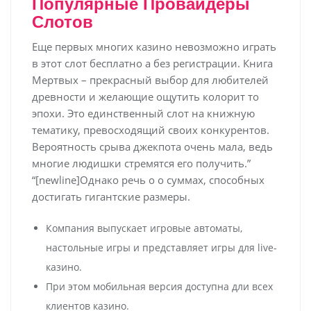
Популярные Провайдеры
Слотов
Еще первых многих казино невозможно играть
в этот слот бесплатно а без регистрации. Книга
Мертвых – прекрасный выбор для любителей
древности и желающие ощутить колорит то
эпохи. Это единственный слот на книжную
тематику, превосходящий своих конкурентов.
Вероятность срыва джекпота очень мала, ведь
многие людишки стремятся его получить.”
“[newline]Однако речь о о суммах, способных
достигать гигантские размеры.
Компания выпускает игровые автоматы,
настольные игры и представляет игры для live-
казино.
При этом мобильная версия доступна дли всех
клиентов казино.