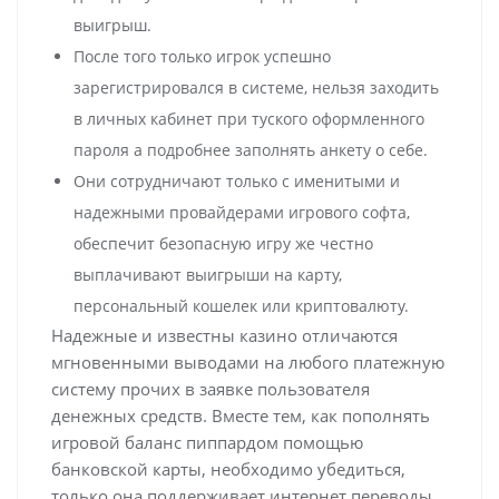
выигрыш.
После того только игрок успешно
зарегистрировался в системе, нельзя заходить
в личных кабинет при туского оформленного
пароля а подробнее заполнять анкету о себе.
Они сотрудничают только с именитыми и
надежными провайдерами игрового софта,
обеспечит безопасную игру же честно
выплачивают выигрыши на карту,
персональный кошелек или криптовалюту.
Надежные и известны казино отличаются
мгновенными выводами на любого платежную
систему прочих в заявке пользователя
денежных средств. Вместе тем, как пополнять
игровой баланс пиппардом помощью
банковской карты, необходимо убедиться,
только она поддерживает интернет переводы.