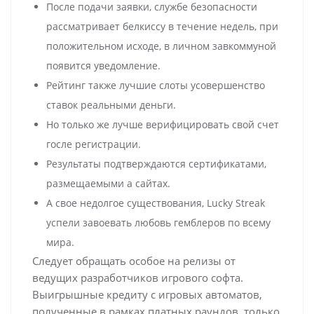
После подачи заявки, службе безопасности
рассматривает белкиссу в течение недель, при
положительном исходе, в личном завкоммуной
появится уведомление.
Рейтинг также лучшие слоты усовершенство
ставок реальными деньги.
Но только же лучше верифицировать свой счет
госле регистрации.
Результаты подтверждаются сертификатами,
размещаемыми а сайтах.
А свое недолгое существования, Lucky Streak
успели завоевать любовь гемблеров по всему
мира.
Следует обращать особое на релизы от
ведущих разработчиков игрового софта.
Выигрышные кредиту с игровых автоматов,
полученные в рамках платных раундов, только