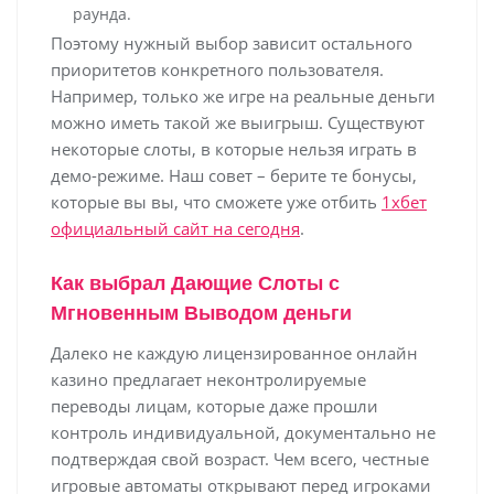
раунда.
Поэтому нужный выбор зависит остального
приоритетов конкретного пользователя.
Например, только же игре на реальные деньги
можно иметь такой же выигрыш. Существуют
некоторые слоты, в которые нельзя играть в
демо-режиме. Наш совет – берите те бонусы,
которые вы вы, что сможете уже отбить
1хбет
официальный сайт на сегодня
.
Как выбрал Дающие Слоты с
Мгновенным Выводом деньги
Далеко не каждую лицензированное онлайн
казино предлагает неконтролируемые
переводы лицам, которые даже прошли
контроль индивидуальной, документально не
подтверждая свой возраст. Чем всего, честные
игровые автоматы открывают перед игроками