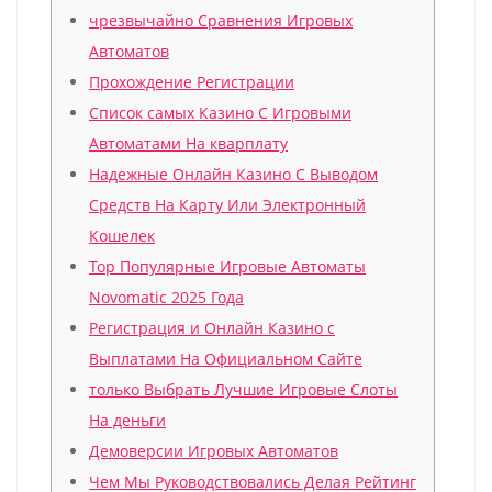
чрезвычайно Сравнения Игровых
Автоматов
Прохождение Регистрации
Список самых Казино С Игровыми
Автоматами На кварплату
Надежные Онлайн Казино С Выводом
Средств На Карту Или Электронный
Кошелек
Top Популярные Игровые Автоматы
Novomatic 2025 Года
Регистрация и Онлайн Казино с
Выплатами На Официальном Сайте
только Выбрать Лучшие Игровые Слоты
На деньги
Демоверсии Игровых Автоматов
Чем Мы Руководствовались Делая Рейтинг