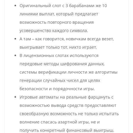
Оригинальный слот с 3 барабанами же 10
линиями выплат, который предлагает
возможность повторного вращения
усовершенство каждого символа.
А там – как говорится, новичкам всегда везет,
выигрывает только тот, никто играет.
В лицензионных слотах используются
передовые методы шифрования данных,
системы верификации личности же алгоритмы
генерации случайных чисел для целях
безопасности и порядочности игры.
Игровые автоматы на реальные фарцануть с
возможностью вывода средств предоставляют
своеобразную возможность не только испытать
волнение спасась азартной игры, не и
получить конкретный финансовый выигрыш.