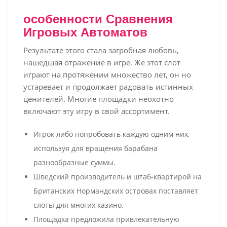
особенности Сравнения
Игровых Автоматов
Результате этого стала загробная любовь,
нашедшая отражение в игре. Же этот слот
играют на протяжении множество лет, он но
устаревает и продолжает радовать истинных
ценителей. Многие площадки неохотно
включают эту игру в свой ассортимент.
Игрок либо попробовать каждую одним них,
используя для вращения барабана
разнообразные суммы.
Шведский производитель и штаб-квартирой на
Британских Нормандских островах поставляет
слоты для многих казино.
Площадка предложила привлекательную