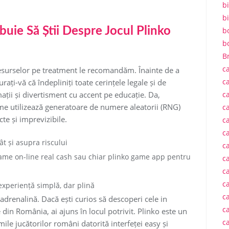
b
b
buie Să Știi Despre Jocul Plinko
b
bo
B
c
 resurselor pe treatment le recomandăm. Înainte de a
c
rați-vă că îndepliniți toate cerințele legale și de
ații și divertisment cu accent pe educație. Da,
c
me utilizează generatoare de numere aleatorii (RNG)
c
te și imprevizibile.
c
ca
ât și asupra riscului
c
game on-line real cash sau chiar plinko game app pentru
c
ca
c
experiență simplă, dar plină
c
adrenalină. Dacă ești curios să descoperi cele in
c
din România, ai ajuns în locul potrivit. Plinko este un
c
ile jucătorilor români datorită interfeței easy și