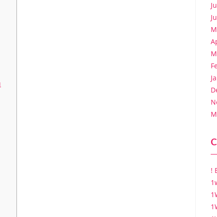
J
J
M
A
M
F
J
u
D
N
M
C
!
1
1
1