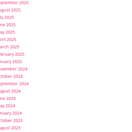
eptember 2025
ugust 2025
uly 2025
une 2025
ay 2025
pril 2025
arch 2025
ebruary 2025
anuary 2025
ovember 2024
ctober 2024
eptember 2024
ugust 2024
une 2024
ay 2024
anuary 2024
ctober 2023
ugust 2023