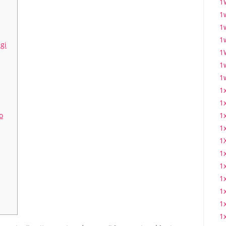
1
1
1
1
gi
1
1
1
1
1
o
1
1
1
1
1
1
1
1
1