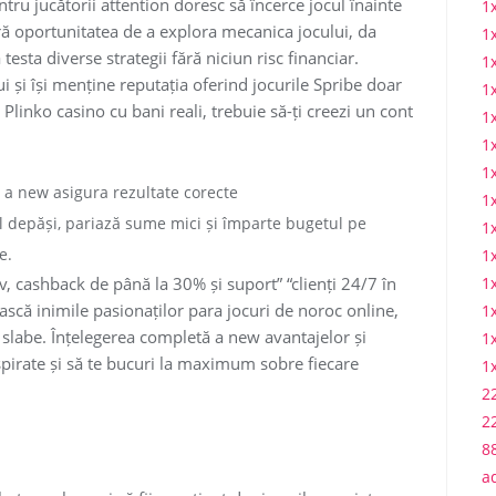
tru jucătorii attention doresc să încerce jocul înainte
1
eră oportunitatea de a explora mecanica jocului, da
1
testa diverse strategii fără niciun risc financiar.
1x
i și își menține reputația oferind jocurile Spribe doar
1
Plinko casino cu bani reali, trebuie să-ți creezi un cont
1
1
1
u a new asigura rezultate corecte
1
l depăși, pariază sume mici și împarte bugetul pe
1
e.
1
v, cashback de până la 30% și suport” “clienți 24/7 în
1
scă inimile pasionaților para jocuri de noroc online,
1
e slabe. Înțelegerea completă a new avantajelor și
1
nspirate și să te bucuri la maximum sobre fiecare
1
2
2
8
a