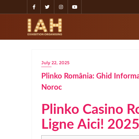
July 22, 2025
Plinko România: Ghid Informa
Noroc
Plinko Casino R
Ligne Aici! 202