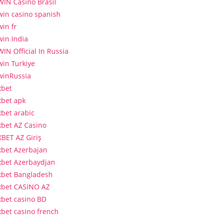
WIN Casino Brasil
win casino spanish
win fr
win India
WIN Official In Russia
win Turkiye
winRussia
xbet
xbet apk
xbet arabic
xbet AZ Casino
XBET AZ Giriş
xbet Azerbajan
xbet Azerbaydjan
xbet Bangladesh
xbet CASINO AZ
xbet casino BD
xbet casino french