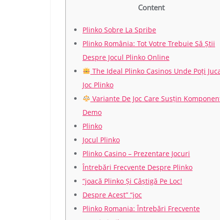
Content
Plinko Sobre La Spribe
Plinko România: Tot Votre Trebuie Să Știi
Despre Jocul Plinko Online
The Ideal Plinko Casinos Unde Poți Juc
Joc Plinko
Variante De Joc Care Susțin Komponen
Demo
Plinko
Jocul Plinko
Plinko Casino – Prezentare Jocuri
Întrebări Frecvente Despre Plinko
“joacă Plinko Și Câștigă Pe Loc!
Despre Acest” “joc
Plinko Romania: Întrebări Frecvente