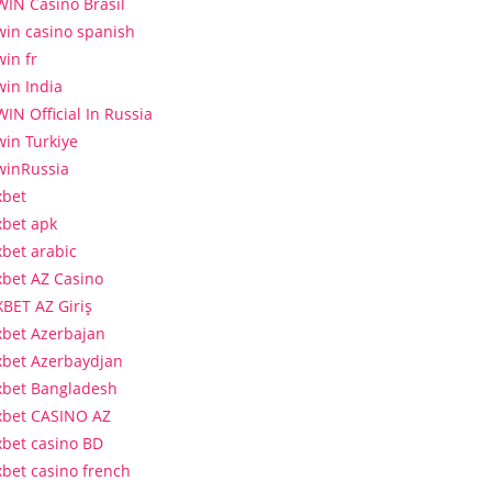
WIN Casino Brasil
win casino spanish
win fr
win India
WIN Official In Russia
win Turkiye
winRussia
xbet
xbet apk
xbet arabic
xbet AZ Casino
XBET AZ Giriş
xbet Azerbajan
xbet Azerbaydjan
xbet Bangladesh
xbet CASINO AZ
xbet casino BD
xbet casino french