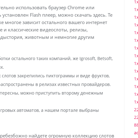
1
ительно использовать браузер Chrome или
1
 установлен Flash плеер, можно скачать здесь. Те
1x
же многое зависит остального вашего интернет
1
е и классические видеослоты, релизы,
1
едыстория, животным и немногие другим
1
1
1
тки остального таких компаний, же Igrosoft, Betsoft,
1
х.
1
х слотов закрепились пиктограммы и виде фруктов,
1
распространены в релизах известных провайдеров.
1
нтересны, можно приступить второму денежным
1
1
2
игровых автоматов, а нашем портале выбраны
2
8
a
 пребезбожно найдете огромную коллекцию слотов