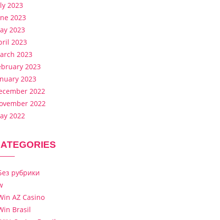
uly 2023
une 2023
ay 2023
pril 2023
arch 2023
ebruary 2023
anuary 2023
ecember 2022
ovember 2022
ay 2022
ATEGORIES
 Без рубрики
w
Win AZ Casino
Win Brasil