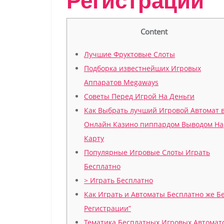
Регистрации
Content
Лучшие Фруктовые Слоты
Подборка известнейших Игровых
Аппаратов Megaways
Советы Перед Игрой На Деньги
Как Выбрать лучший Игровой Автомат 
Онлайн Казино пиппардом Выводом На
Карту
Популярные Игровые Слоты Играть
Бесплатно
> Играть Бесплатно
Как Играть и Автоматы Бесплатно же Б
Регистрации”
Тематика Бесплатных Игровых Автомат