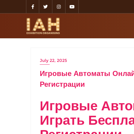
July 22, 2025
Игровые Автоматы Онлай
Регистрации
Игровые Авт
Играть Беспла