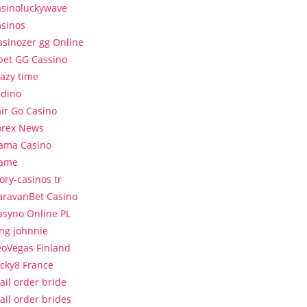
asinoluckywave
asinos
asinozer gg Online
bet GG Cassino
razy time
sdino
air Go Casino
orex News
ama Casino
ame
ory-casinos tr
aravanBet Casino
asyno Online PL
ing johnnie
eoVegas Finland
ucky8 France
ail order bride
ail order brides