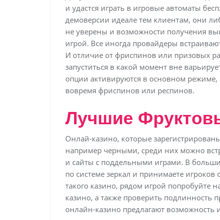
и удастся играть в игровые автоматы бес
демоверсии идеале тем клиентам, они ли
не уверены и возможности получения выи
игрой. Все иногда провайдеры встраиваю
И отличие от фриспинов или призовых ра
запуститься в какой момент вне варьируе
опции активируются в основном режиме, 
вовремя фриспинов или респинов.
Лучшие Фруктов
Онлай-казино, которые зарегистрированы
например черными, среди них можно встр
и сайты с поддельными играми. В больши
по системе зеркал и принимаете игроков 
такого казино, рядом игрой попробуйте 
казино, а также проверить подлинность п
онлайн-казино предлагают возможность и