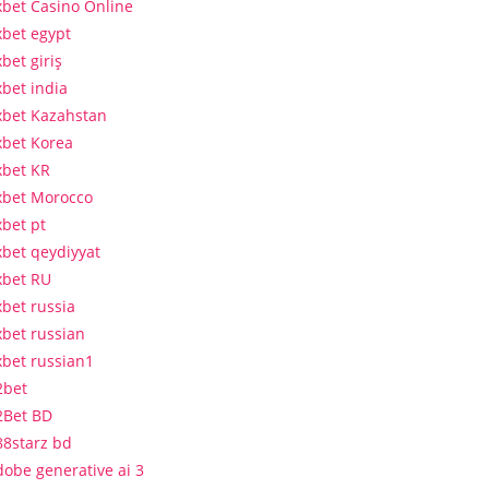
xbet Casino Online
xbet egypt
bet giriş
xbet india
xbet Kazahstan
xbet Korea
xbet KR
xbet Morocco
xbet pt
xbet qeydiyyat
xbet RU
xbet russia
xbet russian
xbet russian1
2bet
2Bet BD
88starz bd
dobe generative ai 3