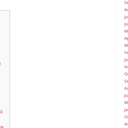
S
A
J
J
M
A
M
F
J
в
N
O
S
A
J
M
J
ез
O
A
ов