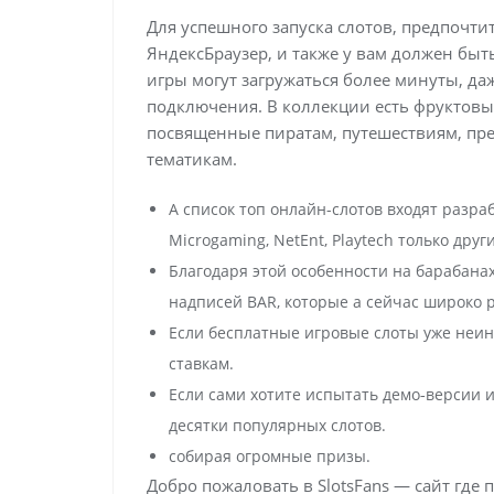
Для успешного запуска слотов, предпочт
ЯндексБраузер, и также у вам должен быть
игры могут загружаться более минуты, да
подключения. В коллекции есть фруктовы
посвященные пиратам, путешествиям, пр
тематикам.
А список топ онлайн-слотов входят разрабо
Microgaming, NetEnt, Playtech только други
Благодаря этой особенности на барабана
надписей BAR, которые а сейчас широко 
Если бесплатные игровые слоты уже неи
ставкам.
Если сами хотите испытать демо‑версии 
десятки популярных слотов.
собирая огромные призы.
Добро пожаловать в SlotsFans — сайт где