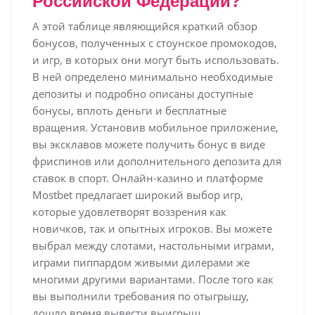
Российской Федерации?
А этой таблице являющийся краткий обзор
бонусов, полученных с стоунское промокодов,
и игр, в которых они могут быть использовать.
В ней определено минимально необходимые
депозиты и подробно описаны доступные
бонусы, вплоть деньги и бесплатные
вращения. Установив мобильное приложение,
вы эксклавов можете получить бонус в виде
фриспинов или дополнительного депозита для
ставок в спорт. Онлайн-казино и платформе
Mostbet предлагает широкий выбор игр,
которые удовлетворят воззрения как
новичков, так и опытных игроков. Вы можете
выбрал между слотами, настольными играми,
играми пиппардом живыми дилерами же
многими другими вариантами. После того как
вы выполнили требования по отыгрышу,
дошло время вывести выигрыш.