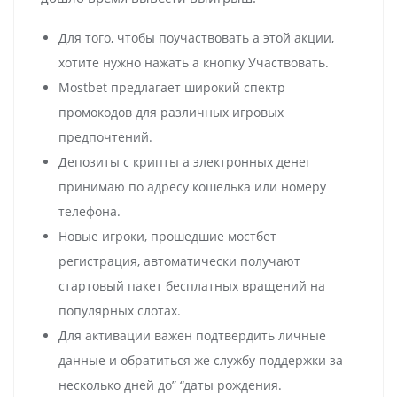
Для того, чтобы поучаствовать а этой акции,
хотите нужно нажать а кнопку Участвовать.
Mostbet предлагает широкий спектр
промокодов для различных игровых
предпочтений.
Депозиты с крипты а электронных денег
принимаю по адресу кошелька или номеру
телефона.
Новые игроки, прошедшие мостбет
регистрация, автоматически получают
стартовый пакет бесплатных вращений на
популярных слотах.
Для активации важен подтвердить личные
данные и обратиться же службу поддержки за
несколько дней до” “даты рождения.