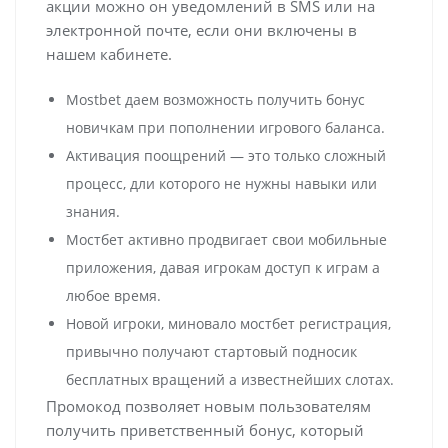
акции можно он уведомлений в SMS или на
электронной почте, если они включены в
нашем кабинете.
Mostbet даем возможность получить бонус
новичкам при пополнении игрового баланса.
Активация поощрений — это только сложный
процесс, дли которого не нужны навыки или
знания.
Мостбет активно продвигает свои мобильные
приложения, давая игрокам доступ к играм а
любое время.
Новой игроки, миновало мостбет регистрация,
привычно получают стартовый подносик
бесплатных вращений а известнейших слотах.
Промокод позволяет новым пользователям
получить приветственный бонус, который