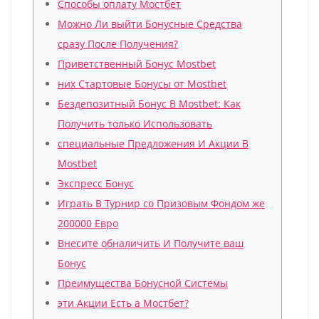
Способы оплату Мостбет
Можно Ли выйти Бонусные Средства
сразу После Получения?
Приветственный Бонус Mostbet
них Стартовые Бонусы от Mostbet
Бездепозитный Бонус В Mostbet: Как
Получить только Использовать
специальные Предложения И Акции В
Mostbet
Экспресс Бонус
Играть В Турнир со Призовым Фондом же
200000 Евро
Внесите обналичить И Получите ваш
Бонус
Преимущества Бонусной Системы
эти Акции Есть а Мостбет?