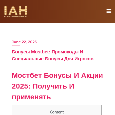
June 22, 2025
Бонусы Mostbet: Промокоды И
Специальные Бонусы Для Игроков
Мостбет Бонусы И Акции
2025: Получить И
применять
Content