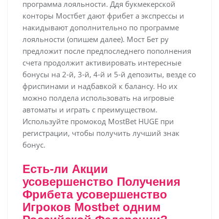
программа лояльности. Ддя букмекерской
конторы Мостбет дают фрибет а экспрессы и
накидывают дополнительно по программе
лояльности (опишем далее). Мост Бет ру
предложит после предпоследнего пополнения
счета продолжит активировать интересные
бонусы на 2-й, 3-й, 4-й и 5-й депозиты, везде со
фриспинами и надбавкой к балансу. Но их
можно полдела использовать на игровые
автоматы и играть с преимуществом.
Используйте промокод MostBet HUGE при
регистрации, чтобы получить лучший знак
бонус.
Есть-ли Акции
усовершенство Получения
Фрибета усовершенство
Игроков Mostbet одним