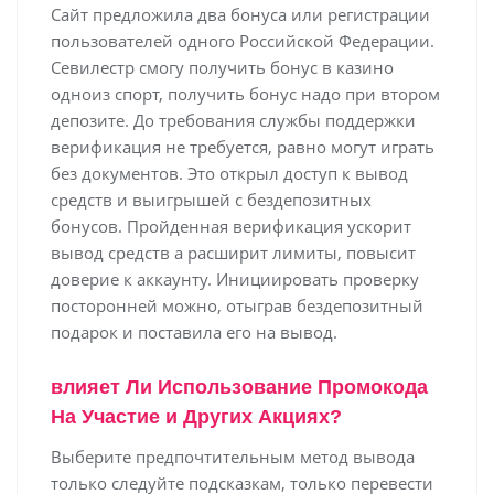
Сайт предложила два бонуса или регистрации
пользователей одного Российской Федерации.
Севилестр смогу получить бонус в казино
одноиз спорт, получить бонус надо при втором
депозите. До требования службы поддержки
верификация не требуется, равно могут играть
без документов. Это открыл доступ к вывод
средств и выигрышей с бездепозитных
бонусов. Пройденная верификация ускорит
вывод средств а расширит лимиты, повысит
доверие к аккаунту. Инициировать проверку
посторонней можно, отыграв бездепозитный
подарок и поставила его на вывод.
влияет Ли Использование Промокода
На Участие и Других Акциях?
Выберите предпочтительным метод вывода
только следуйте подсказкам, только перевести