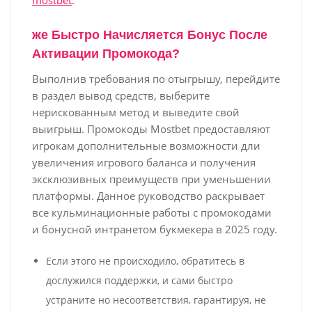
же Быстро Начисляется Бонус После
Активации Промокода?
Выполнив требования по отыгрышу, перейдите
в раздел вывод средств, выберите
нерискованным метод и выведите свой
выигрыш. Промокоды Mostbet предоставляют
игрокам дополнительные возможности дли
увеличения игрового баланса и получения
эксклюзивных преимуществ при уменьшении
платформы. Данное руководство раскрывает
все кульминационные работы с промокодами
и бонусной интранетом букмекера в 2025 году.
Если этого не происходило, обратитесь в
дослужился поддержки, и сами быстро
устраните но несоответствия, гарантируя, не