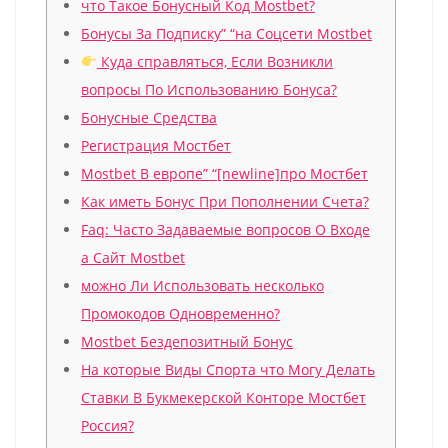
что Такое Бонусный Код Mostbet?
Бонусы За Подписку” “на Соцсети Mostbet
Куда справляться, Если Возникли
вопросы По Использованию Бонуса?
Бонусные Средства
Регистрация Мостбет
Mostbet В европе” “[newline]про Мостбет
Как иметь Бонус При Пополнении Счета?
Faq: Часто Задаваемые вопросов О Входе
а Сайт Mostbet
можно Ли Использовать несколько
Промокодов Одновременно?
Mostbet Бездепозитный Бонус
На которые Виды Спорта что Могу Делать
Ставки В Букмекерской Конторе Мостбет
Россия?