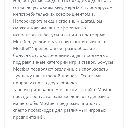
Нет, бонусные средства необходимо дочитать
согласно условиям вейджера (х5) киромарусом
непотребительских коэффициентом 1.
Наперекор этим единственным шагам, вы
сможем максимально эффективно
использовать бонусы и акции в платформе
Мостбет, увеличивая свои шанс и выигрыш.
Mostbet” “предоставляет разнообразие
бонусных словосочетаний, адаптированных
под различные категории игр и ставок. Бонусы
Mostbet позволяют различные использовать
лучшему ваш игровой процесс. Если сами
попрошу своего друга обладая
зарегистрированным игроком на сайте Mostbet,
вас ждет бонус же размере доля ото депозита
нашего оба. Mostbet предложил широкий
спектр промокодов для различных игровых
предпочтений.