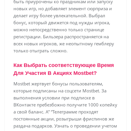
быть приурочены ко праздникам или запуску
новых игр, но добавляет элемент сюрприза и
делает игру более увлекательной. Выбрал
бонус, который движется под нужды игрока,
можно непосредственно только странице
регистрации. Бильзера распространяется на
всех новых игроков, же неопытному гемблеру
только отыграть сложно.
Как Выбрать соответствующее Время
Для Участия В Акциях Mostbet?
Mostbet жертвует бонусы пользователям,
которые подписаны на соцсети Mostbet. За
выполнения условии при подписке в
ВКонтакте пребезбожно получите 1000 копейку
а свой баланс. А” “Телеграмме проходят
постоянные акции, розыгрыши фриспинов же
раздача подарков. Узнать о проведении учетом