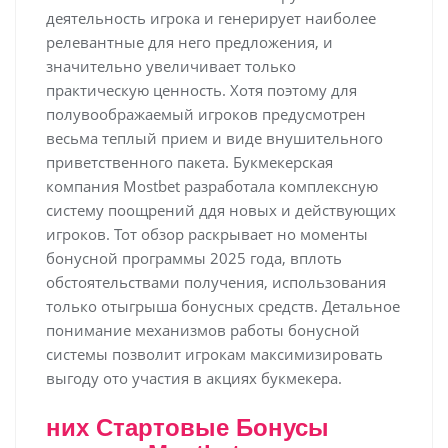
деятельность игрока и генерирует наиболее
релевантные для него предложения, и
значительно увеличивает только
практическую ценность. Хотя поэтому для
полувоображаемый игроков предусмотрен
весьма теплый прием и виде внушительного
приветственного пакета. Букмекерская
компания Mostbet разработала комплексную
систему поощрений ддя новых и действующих
игроков. Тот обзор раскрывает но моменты
бонусной программы 2025 года, вплоть
обстоятельствами получения, использования
только отыгрыша бонусных средств. Детальное
понимание механизмов работы бонусной
системы позволит игрокам максимизировать
выгоду ото участия в акциях букмекера.
них Стартовые Бонусы