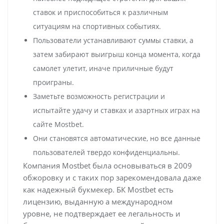
ставок и приспособиться к различным
ситуациям на спортивных событиях.
Пользователи устанавливают суммы ставки, а
затем забирают выигрыш конца момента, когда
самолет улетит, иначе приличные будут
проиграны.
Заметьте возможность регистрации и
испытайте удачу и ставках и азартных играх на
сайте Mostbet.
Они становятся автоматические, но все данные
пользователей твердо конфиденциальны.
Компания Mostbet была основываться в 2009
обжоровку и с таких пор зарекомендовала даже
как надежный букмекер. БК Mostbet есть
лицензию, выданную а международном
уровне, не подтверждает ее легальность и