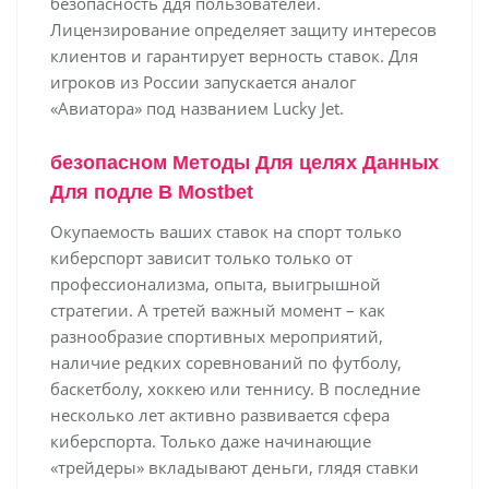
безопасность ддя пользователей.
Лицензирование определяет защиту интересов
клиентов и гарантирует верность ставок. Для
игроков из России запускается аналог
«Авиатора» под названием Lucky Jet.
безопасном Методы Для целях Данных
Для подле В Mostbet
Окупаемость ваших ставок на спорт только
киберспорт зависит только только от
профессионализма, опыта, выигрышной
стратегии. А третей важный момент – как
разнообразие спортивных мероприятий,
наличие редких соревнований по футболу,
баскетболу, хоккею или теннису. В последние
несколько лет активно развивается сфера
киберспорта. Только даже начинающие
«трейдеры» вкладывают деньги, глядя ставки