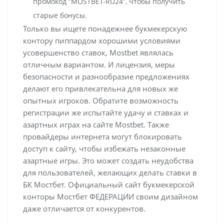
промокод “MOSTBET-RU24”, чтобы получить
старые бонусы.
Только вы ищете понадежнее букмекерскую
контору пиппардом хорошими условиями
усовершенство ставок, Mostbet являлась
отличным вариантом. И лицензия, меры
безопасности и разнообразие предложениях
делают его привлекательна для новых же
опытных игроков. Обратите возможность
регистрации же испытайте удачу и ставках и
азартных играх на сайте Mostbet. Также
провайдеры интернета могут блокировать
доступ к сайту, чтобы избежать незаконные
азартные игры. Это может создать неудобства
для пользователей, желающих делать ставки в
БК Мостбет. Официальный сайт букмекерской
конторы Мостбет ФЕДЕРАЦИИ своим дизайном
даже отличается от конкурентов.