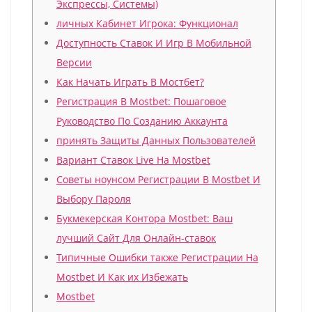
Экспрессы, Системы)
личных Кабинет Игрока: Функционал
Доступность Ставок И Игр В Мобильной
Версии
Как Начать Играть В Мостбет?
Регистрация В Mostbet: Пошаговое
Руководство По Созданию Аккаунта
принять Защиты Данных Пользователей
Вариант Ставок Live На Mostbet
Советы ноунсом Регистрации В Mostbet И
Выбору Пароля
Букмекерская Контора Mostbet: Ваш
лучший Сайт Для Онлайн-ставок
Типичные Ошибки также Регистрации На
Mostbet И Как их Избежать
Mostbet