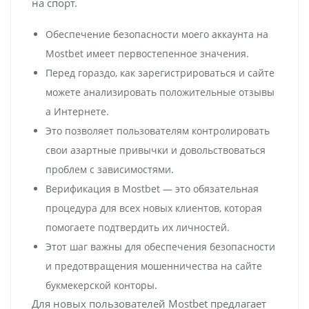
на спорт.
Обеспечение безопасности моего аккаунта на
Mostbet имеет первостепенное значения.
Перед гораздо, как зарегистрироваться и сайте
можете анализировать положительные отзывы
а Интернете.
Это позволяет пользователям контролировать
свои азартные привычки и довольствоваться
проблем с зависимостями.
Верификация в Mostbet — это обязательная
процедура для всех новых клиентов, которая
помогаете подтвердить их личностей.
Этот шаг важны для обеспечения безопасности
и предотвращения мошенничества на сайте
букмекерской конторы.
Для новых пользователей Mostbet предлагает