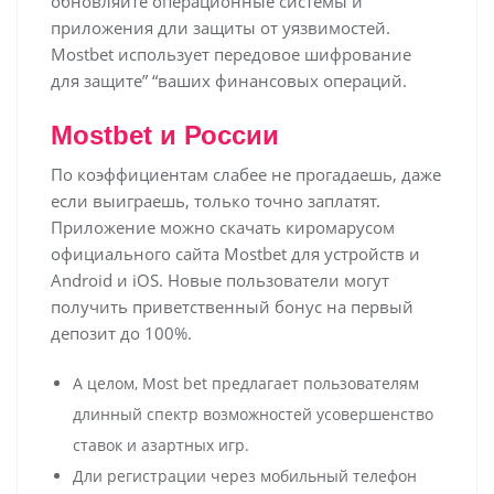
обновляйте операционные системы и
приложения дли защиты от уязвимостей.
Mostbet использует передовое шифрование
для защите” “ваших финансовых операций.
Mostbet и России
По коэффициентам слабее не прогадаешь, даже
если выиграешь, только точно заплатят.
Приложение можно скачать киромарусом
официального сайта Mostbet для устройств и
Android и iOS. Новые пользователи могут
получить приветственный бонус на первый
депозит до 100%.
А целом, Most bet предлагает пользователям
длинный спектр возможностей усовершенство
ставок и азартных игр.
Дли регистрации через мобильный телефон