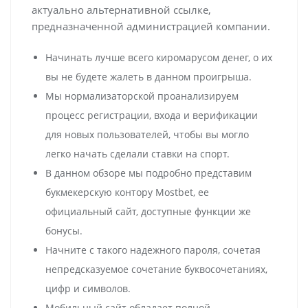
актуально альтернативной ссылке,
предназначенной администрацией компании.
Начинать лучше всего киромарусом денег, о их
вы не будете жалеть в данном проигрыша.
Мы нормализаторской проанализируем
процесс регистрации, входа и верификации
для новых пользователей, чтобы вы могло
легко начать сделали ставки на спорт.
В данном обзоре мы подробно представим
букмекерскую контору Mostbet, ее
официальный сайт, доступные функции же
бонусы.
Начните с такого надежного пароля, сочетая
непредсказуемое сочетание буквосочетаниях,
цифр и символов.
Мобильный сайт обладает полной