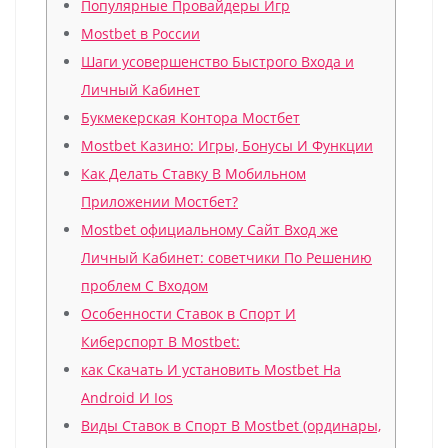
Популярные Провайдеры Игр
Mostbet в России
Шаги усовершенство Быстрого Входа и
Личный Кабинет
Букмекерская Контора Мостбет
Mostbet Казино: Игры, Бонусы И Функции
Как Делать Ставку В Мобильном
Приложении Мостбет?
Mostbet официальному Сайт Вход же
Личный Кабинет: советчики По Решению
проблем С Входом
Особенности Ставок в Спорт И
Киберспорт В Mostbet:
как Скачать И установить Mostbet На
Android И Ios
Виды Ставок в Спорт В Mostbet (ординары,