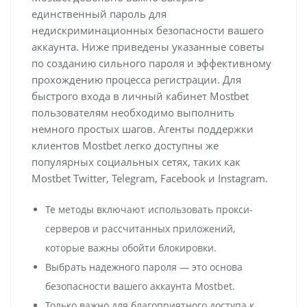
единственный пароль для
недискриминационных безопасности вашего
аккаунта. Ниже приведены указанные советы
по созданию сильного пароля и эффективному
прохождению процесса регистрации. Для
быстрого входа в личный кабинет Mostbet
пользователям необходимо выполнить
немного простых шагов. Агенты поддержки
клиентов Mostbet легко доступны же
популярных социальных сетях, таких как
Mostbet Twitter, Telegram, Facebook и Instagram.
Те методы включают использовать прокси-
серверов и рассчитанных приложений,
которые важны обойти блокировки.
Выбрать надежного пароля — это основа
безопасности вашего аккаунта Mostbet.
Только важно для благоприятного доступа к