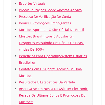
Esportes Virtuais
Pré-visualizações Sobre Apostas Ao Vivo
Processo De Verificação De Conta
Bônus E Promoções Empolgantes
Mostbet Apostas – O Site Oficial No Brasil
Mostbet Brasil : Jogar E Apostar Em
Desportos Possuindo Um Bónus De Boas-
vindas De 100%
Benefícios Para Operating-system Usuários
Brasileiros
Contato Com U Suporte Técnico De Uma
Mostbet
Resultados E Estatísticas Da Partida
Inscreva-se Em Nossa Newsletter Electronic
Receba Os Últimos Bônus E Promoções Do
Mostbet!