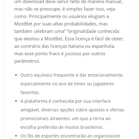
um download deve servir feito de manera manual,
mas não se preocupe, é simples fazer isso, veja
como. Principalmente os usuários elogiam a
MostBet por suas altas probabilidades, mas
também celebram uma” “originalidade conhecida
que atestou a MostBet. Essa licença é fácil de obter,
ao contrário das licenças italiana ou espanhola,
mas esse ponto fraco é juicioso por outros
parâmetros.
Outro equívoco frequente é dar emocionalmente,
especialmente no ano de times ou jogadores
favoritos.
A plataforma é conhecida por sua interface
amigável, diversas opções sobre apostas e ofertas
promocionais atraentes, um que a torna an
escolha preferida de muitos brasileiros.
Os fãs de esportes encontrarão an organizacion