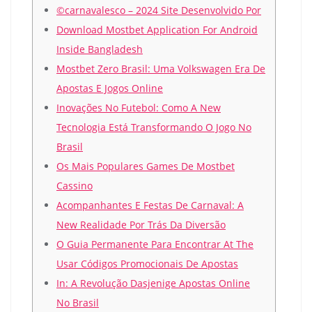
©carnavalesco – 2024 Site Desenvolvido Por
Download Mostbet Application For Android
Inside Bangladesh
Mostbet Zero Brasil: Uma Volkswagen Era De
Apostas E Jogos Online
Inovações No Futebol: Como A New
Tecnologia Está Transformando O Jogo No
Brasil
Os Mais Populares Games De Mostbet
Cassino
Acompanhantes E Festas De Carnaval: A
New Realidade Por Trás Da Diversão
O Guia Permanente Para Encontrar At The
Usar Códigos Promocionais De Apostas
In: A Revolução Dasjenige Apostas Online
No Brasil