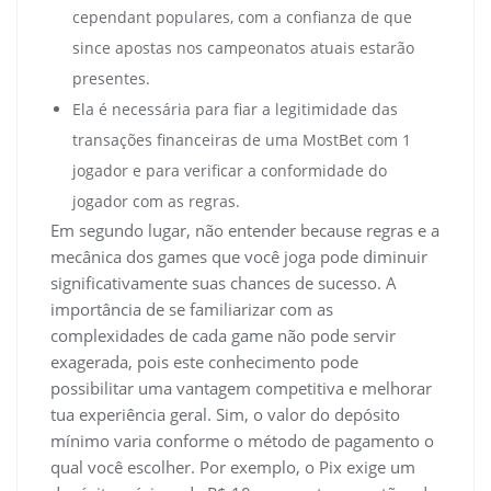
cependant populares, com a confianza de que
since apostas nos campeonatos atuais estarão
presentes.
Ela é necessária para fiar a legitimidade das
transações financeiras de uma MostBet com 1
jogador e para verificar a conformidade do
jogador com as regras.
Em segundo lugar, não entender because regras e a
mecânica dos games que você joga pode diminuir
significativamente suas chances de sucesso. A
importância de se familiarizar com as
complexidades de cada game não pode servir
exagerada, pois este conhecimento pode
possibilitar uma vantagem competitiva e melhorar
tua experiência geral. Sim, o valor do depósito
mínimo varia conforme o método de pagamento o
qual você escolher. Por exemplo, o Pix exige um