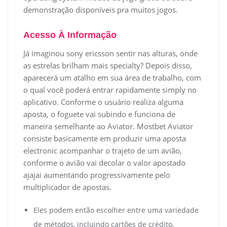
demonstração disponíveis pra muitos jogos.
Acesso À Informação
Já imaginou sony ericsson sentir nas alturas, onde
as estrelas brilham mais specialty? Depois disso,
aparecerá um atalho em sua área de trabalho, com
o qual você poderá entrar rapidamente simply no
aplicativo. Conforme o usuário realiza alguma
aposta, o foguete vai subindo e funciona de
maneira semelhante ao Aviator. Mostbet Aviator
consiste basicamente em produzir uma aposta
electronic acompanhar o trajeto de um avião,
conforme o avião vai decolar o valor apostado
ajajai aumentando progressivamente pelo
multiplicador de apostas.
Eles podem então escolher entre uma variedade
de métodos, incluindo cartões de crédito,