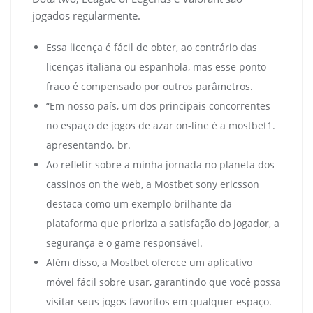
jogados regularmente.
Essa licença é fácil de obter, ao contrário das
licenças italiana ou espanhola, mas esse ponto
fraco é compensado por outros parâmetros.
“Em nosso país, um dos principais concorrentes
no espaço de jogos de azar on-line é a mostbet1.
apresentando. br.
Ao refletir sobre a minha jornada no planeta dos
cassinos on the web, a Mostbet sony ericsson
destaca como um exemplo brilhante da
plataforma que prioriza a satisfação do jogador, a
segurança e o game responsável.
Além disso, a Mostbet oferece um aplicativo
móvel fácil sobre usar, garantindo que você possa
visitar seus jogos favoritos em qualquer espaço.