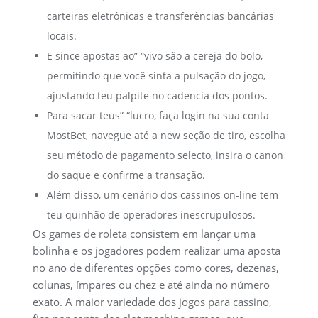
carteiras eletrônicas e transferências bancárias
locais.
E since apostas ao” “vivo são a cereja do bolo,
permitindo que você sinta a pulsação do jogo,
ajustando teu palpite no cadencia dos pontos.
Para sacar teus” “lucro, faça login na sua conta
MostBet, navegue até a new seção de tiro, escolha
seu método de pagamento selecto, insira o canon
do saque e confirme a transação.
Além disso, um cenário dos cassinos on-line tem
teu quinhão de operadores inescrupulosos.
Os games de roleta consistem em lançar uma
bolinha e os jogadores podem realizar uma aposta
no ano de diferentes opções como cores, dezenas,
colunas, ímpares ou chez e até ainda no número
exato. A maior variedade dos jogos para cassino,