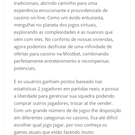
tradicionais, abrindo caminho para uma
experiência emocionante e provvidenziale de
cassino on-line. Como um ávido entusiasta,
mergulhei no planeta dos jogos virtuais,
explorando as complexidades e as nuances que
vêm com eles. No conforto de nossas viviendas,
agora podemos desfrutar de uma infinidade de
ofertas para cassino na Mostbet, combinando
perfeitamente entretenimento e recompensas
potenciais.
E os usuários ganham pontos baseado nas
estatísticas 2 jogadores em partidas reais, e possui
a liberdade para gerenciar sua squadra podendo
comprar outros jogadores, trocar at the vender.
Com um grande número de de jogos the disposição
em diferentes categorias no cassino, fica até difícil
escolher qual jogo jogar, por isso conheça os
games atuais que estão fazendo muito