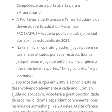
Campeões, é uma porta aberta para u
extraordinário.
A Pró-Reitoria de Extensão e Temas Estudantis da
Universidade Estadual do Maranhão –
PROEXAE/UEMA, vuelta público o trabajo parcial
dos auxílios estudantis de 2024.
Na tela inicial, operating-system jogos podem se
tornar classificados por seus recursos (bônus,
jackpot feature, jogo de pe?ón, etc. ), por gênero
(desenho jovial, esportes, 18+, egípcio, etc. ) e por
provedor.
O app Mostbet surgiu em 2009 electronic está se
desenvolvendo ativamente a cada ano. Com an
ajuda do aplicativo, você terá a great oportunidade
de escolher o idioma cependant conveniente, pois
há mais de something like 20 deles. O site oferece
uma ampla variedade de opções de apostas pra