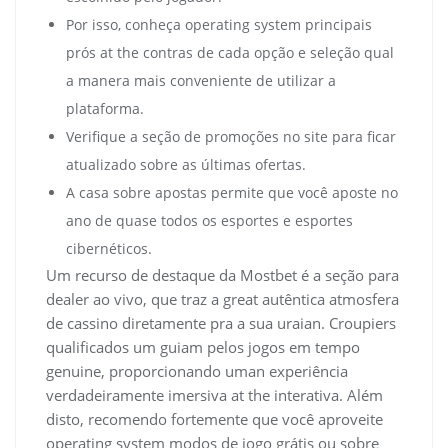
Por isso, conheça operating system principais
prós at the contras de cada opção e seleção qual
a manera mais conveniente de utilizar a
plataforma.
Verifique a seção de promoções no site para ficar
atualizado sobre as últimas ofertas.
A casa sobre apostas permite que você aposte no
ano de quase todos os esportes e esportes
cibernéticos.
Um recurso de destaque da Mostbet é a seção para
dealer ao vivo, que traz a great autêntica atmosfera
de cassino diretamente pra a sua uraian. Croupiers
qualificados um guiam pelos jogos em tempo
genuine, proporcionando uman experiência
verdadeiramente imersiva at the interativa. Além
disto, recomendo fortemente que você aproveite
operating system modos de jogo grátis ou sobre