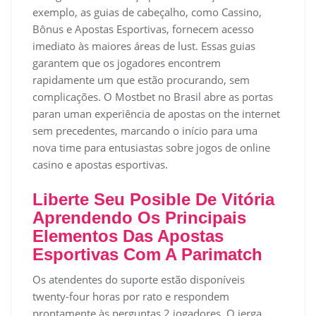
exemplo, as guias de cabeçalho, como Cassino,
Bônus e Apostas Esportivas, fornecem acesso
imediato às maiores áreas de lust. Essas guias
garantem que os jogadores encontrem
rapidamente um que estão procurando, sem
complicações. O Mostbet no Brasil abre as portas
paran uman experiência de apostas on the internet
sem precedentes, marcando o início para uma
nova time para entusiastas sobre jogos de online
casino e apostas esportivas.
Liberte Seu Posible De Vitória
Aprendendo Os Principais
Elementos Das Apostas
Esportivas Com A Parimatch
Os atendentes do suporte estão disponíveis
twenty-four horas por rato e respondem
prontamente às perguntas 2 jogadores. O jerga