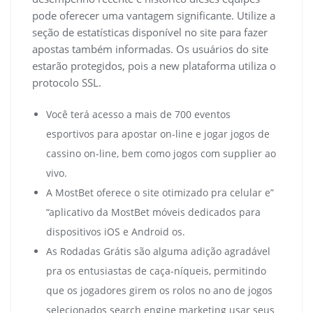
pode oferecer uma vantagem significante. Utilize a
seção de estatísticas disponível no site para fazer
apostas também informadas. Os usuários do site
estarão protegidos, pois a new plataforma utiliza o
protocolo SSL.
Você terá acesso a mais de 700 eventos
esportivos para apostar on-line e jogar jogos de
cassino on-line, bem como jogos com supplier ao
vivo.
A MostBet oferece o site otimizado pra celular e”
“aplicativo da MostBet móveis dedicados para
dispositivos iOS e Android os.
As Rodadas Grátis são alguma adição agradável
pra os entusiastas de caça-níqueis, permitindo
que os jogadores girem os rolos no ano de jogos
selecionados search engine marketing usar seus