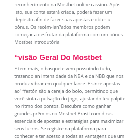
reconhecimento na Mostbet online cassino. Após
isto, sua conta estará criada, poderá fazer um
depósito afin de fazer suas apostas e obter u
bônus. Os recém-lan?ados membros podem
começar a desfrutar da plataforma com um bônus
Mostbet introdutória.
“visão Geral Do Mostbet
E tem mais, o basquete vem possuindo tudo,
trazendo an intensidade da NBA e da NBB que nos
produz vibrar em qualquer lance. E since apostas
ao” “festón são a cereja do bolo, permitindo que
você sinta a pulsação do jogo, ajustando teu palpite
no ritmo dos pontos. Descubra como ganhar
grandes prêmios na Mostbet Brasil com dicas
essenciais de apostas e estratégias para maximizar
seus lucros. Se registre na plataforma para
conhecer e ter acesso a todas as vantagens que um