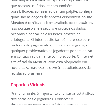
que os seus usuários tenham também
possibilidades ao fazer ao dar um palpite, conheça
quais são as opções de apostas disponíveis no site.
Mostbet é confiável e bem avaliada pelos usuários,
isso porque o site é seguro e protege os dados
pessoais e bancários 2 usuários, através de
criptografia. O internet site também oferece bons
métodos de pagamentos, eficientes e seguros, e
qualquer problematica os jogadores podem entrar
em contato rapidamente com o suporte. O internet
site oficial da MostBet. com está bloqueado em
nosso país, mas isso se deve às peculiaridades da
legislação brasileira.
Esportes Virtuais
Primeiramente, é importante analisar as estatísticas
dos occasions e jogadores. Conhecer o
desempenho recente e histórico dieses equipes