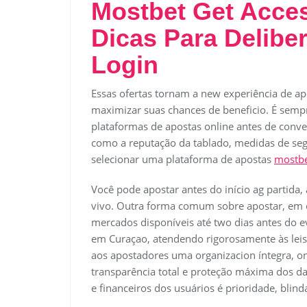
Mostbet Get Acce
Dicas Para Delibe
Login
Essas ofertas tornam a new experiência de ap
maximizar suas chances de beneficio. É semp
plataformas de apostas online antes de conv
como a reputação da tablado, medidas de segu
selecionar uma plataforma de apostas
mostb
Você pode apostar antes do início ag partida
vivo. Outra forma comum sobre apostar, em o
mercados disponíveis até two dias antes do e
em Curaçao, atendendo rigorosamente às leis 
aos apostadores uma organizacion íntegra, o
transparência total e proteção máxima dos d
e financeiros dos usuários é prioridade, blind