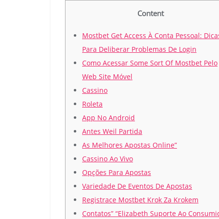
Content
Mostbet Get Access À Conta Pessoal: Dica
Para Deliberar Problemas De Login
Como Acessar Some Sort Of Mostbet Pelo
Web Site Móvel
Cassino
Roleta
App No Android
Antes Weil Partida
As Melhores Apostas Online”
Cassino Ao Vivo
Opções Para Apostas
Variedade De Eventos De Apostas
Registrace Mostbet Krok Za Krokem
Contatos” “Elizabeth Suporte Ao Consumi