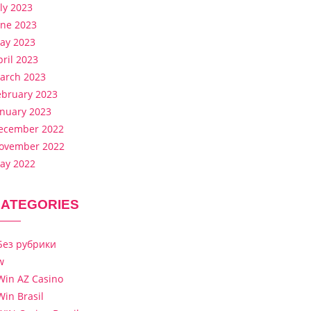
uly 2023
une 2023
ay 2023
pril 2023
arch 2023
ebruary 2023
anuary 2023
ecember 2022
ovember 2022
ay 2022
ATEGORIES
 Без рубрики
w
Win AZ Casino
Win Brasil