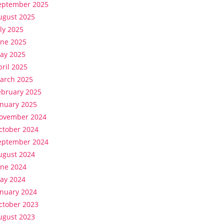
eptember 2025
ugust 2025
uly 2025
une 2025
ay 2025
pril 2025
arch 2025
ebruary 2025
anuary 2025
ovember 2024
ctober 2024
eptember 2024
ugust 2024
une 2024
ay 2024
anuary 2024
ctober 2023
ugust 2023