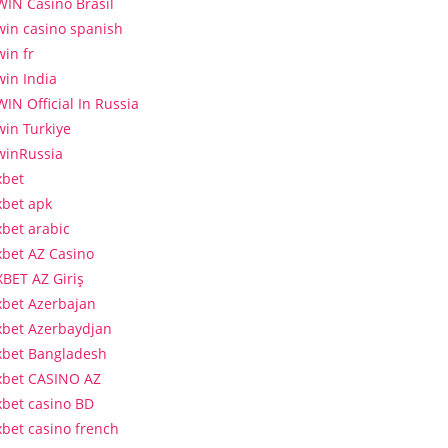
WIN Casino Brasil
win casino spanish
win fr
win India
WIN Official In Russia
win Turkiye
winRussia
xbet
xbet apk
xbet arabic
xbet AZ Casino
XBET AZ Giriş
xbet Azerbajan
xbet Azerbaydjan
xbet Bangladesh
xbet CASINO AZ
xbet casino BD
xbet casino french