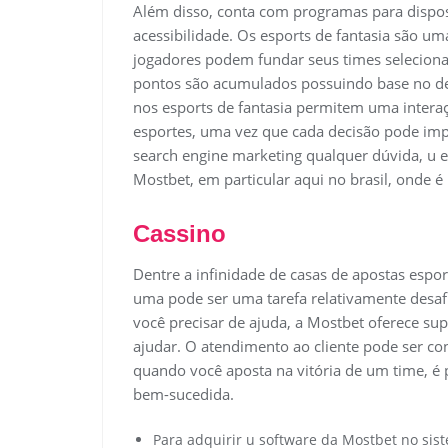
Além disso, conta com programas para disposi
acessibilidade. Os esports de fantasia são u
jogadores podem fundar seus times selecionand
pontos são acumulados possuindo base no de
nos esports de fantasia permitem uma inter
esportes, uma vez que cada decisão pode impac
search engine marketing qualquer dúvida, u e
Mostbet, em particular aqui no brasil, onde é
Cassino
Dentre a infinidade de casas de apostas espor
uma pode ser uma tarefa relativamente desafi
você precisar de ajuda, a Mostbet oferece s
ajudar. O atendimento ao cliente pode ser co
quando você aposta na vitória de um time, é 
bem-sucedida.
Para adquirir u software da Mostbet no siste