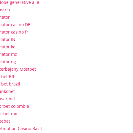
dobe generative ai 8
ustria
viator
viator casino DE
iator casino fr
iator IN
iator ke
viator mz
viator ng
zerbajany Mostbet
1bet BR
1bet brazil
ankobet
asaribet
brbet colombia
brbet mx
eebet
etmotion Casino Basil