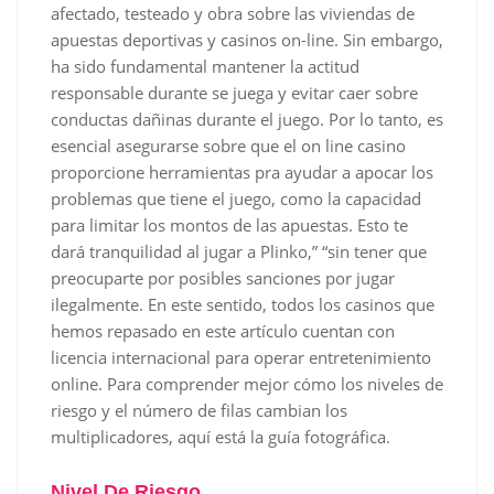
afectado, testeado y obra sobre las viviendas de
apuestas deportivas y casinos on-line. Sin embargo,
ha sido fundamental mantener la actitud
responsable durante se juega y evitar caer sobre
conductas dañinas durante el juego. Por lo tanto, es
esencial asegurarse sobre que el on line casino
proporcione herramientas pra ayudar a apocar los
problemas que tiene el juego, como la capacidad
para limitar los montos de las apuestas. Esto te
dará tranquilidad al jugar a Plinko,” “sin tener que
preocuparte por posibles sanciones por jugar
ilegalmente. En este sentido, todos los casinos que
hemos repasado en este artículo cuentan con
licencia internacional para operar entretenimiento
online. Para comprender mejor cómo los niveles de
riesgo y el número de filas cambian los
multiplicadores, aquí está la guía fotográfica.
Nivel De Riesgo