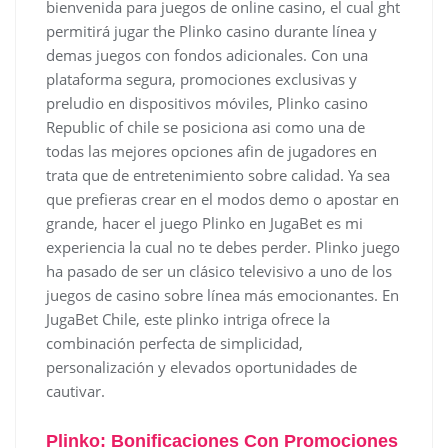
bienvenida para juegos de online casino, el cual ght
permitirá jugar the Plinko casino durante línea y
demas juegos con fondos adicionales. Con una
plataforma segura, promociones exclusivas y
preludio en dispositivos móviles, Plinko casino
Republic of chile se posiciona asi como una de
todas las mejores opciones afin de jugadores en
trata que de entretenimiento sobre calidad. Ya sea
que prefieras crear en el modos demo o apostar en
grande, hacer el juego Plinko en JugaBet es mi
experiencia la cual no te debes perder. Plinko juego
ha pasado de ser un clásico televisivo a uno de los
juegos de casino sobre línea más emocionantes. En
JugaBet Chile, este plinko intriga ofrece la
combinación perfecta de simplicidad,
personalización y elevados oportunidades de
cautivar.
Plinko: Bonificaciones Con Promociones