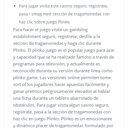
Para jugar visita este casino seguro, regístrate,
pasa i smag med sección de tragamonedas con
haz clic sobre juego Plinko.
Para hacer el juego visite un gambling
establishment seguro, regístrese, desfile a la
sección de tragamonedas y haga clic durante
Plinko. El plinko juego es el popular juego para azar
y capacidad que se ha realizado famoso a través de
programas para televisión, y actualmente es
reconocido durante su versión durante línea como
plinko game. Las versiones online permiten some
sort of los jugadores hacer apuestas fácilmente y
ganar premios peligrosamente elevados al hablar
una ficha durante un tablero abarrotado de
obstáculos. Para jugar visita algun casino seguro,
regístrate, pasa a la sección de tragamonedas con
haz clic en juego Plinko. Plinko es un emocionante
y dinámico placer de tragamonedas formulado por