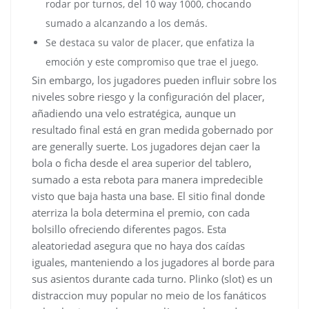
rodar por turnos, del 10 way 1000, chocando
sumado a alcanzando a los demás.
Se destaca su valor de placer, que enfatiza la
emoción y este compromiso que trae el juego.
Sin embargo, los jugadores pueden influir sobre los
niveles sobre riesgo y la configuración del placer,
añadiendo una velo estratégica, aunque un
resultado final está en gran medida gobernado por
are generally suerte. Los jugadores dejan caer la
bola o ficha desde el area superior del tablero,
sumado a esta rebota para manera impredecible
visto que baja hasta una base. El sitio final donde
aterriza la bola determina el premio, con cada
bolsillo ofreciendo diferentes pagos. Esta
aleatoriedad asegura que no haya dos caídas
iguales, manteniendo a los jugadores al borde para
sus asientos durante cada turno. Plinko (slot) es un
distraccion muy popular no meio de los fanáticos