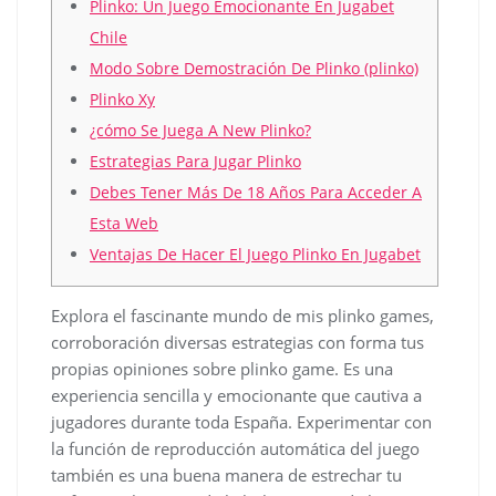
Plinko: Un Juego Emocionante En Jugabet
Chile
Modo Sobre Demostración De Plinko (plinko)
Plinko Xy
¿cómo Se Juega A New Plinko?
Estrategias Para Jugar Plinko
Debes Tener Más De 18 Años Para Acceder A
Esta Web
Ventajas De Hacer El Juego Plinko En Jugabet
Explora el fascinante mundo de mis plinko games,
corroboración diversas estrategias con forma tus
propias opiniones sobre plinko game. Es una
experiencia sencilla y emocionante que cautiva a
jugadores durante toda España. Experimentar con
la función de reproducción automática del juego
también es una buena manera de estrechar tu