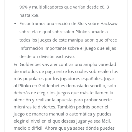
96% y multiplicadores que varían desde x0. 3
hasta x58.
Encontramos una sección de Slots sobre Hacksaw
sobre ela o qual sobresalen Plinko sumado a
todos los juegos de este manipulador, que ofrece
información importante sobre el juego que elijas
desde un división exclusivo.
En Goldenbet vas a encontrar una amplia variedad
de métodos de pago entre los cuales sobresalen los
más populares por los jugadores españoles. Jugar
al Plinko en Goldenbet es demasiado sencillo, solo
deberás de elegir los juegos que más te llamen la
atención y realizar la apuesta para probar suerte
mientras te diviertes. También podrás poner el
juego de manera manual o automática y puedes
elegir el nivel en el que deseas jugar ya sea fácil,
medio o difícil. Ahora que ya sabes dónde puedes