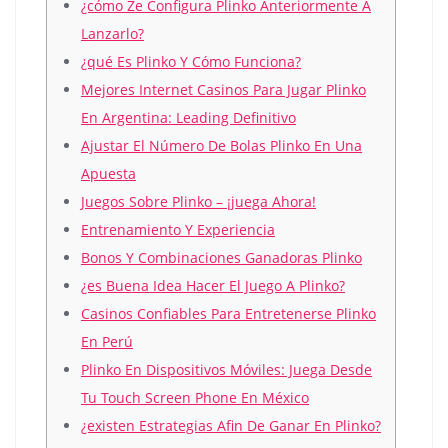
¿cómo Ze Configura Plinko Anteriormente A
Lanzarlo?
¿qué Es Plinko Y Cómo Funciona?
Mejores Internet Casinos Para Jugar Plinko
En Argentina: Leading Definitivo
Ajustar El Número De Bolas Plinko En Una
Apuesta
Juegos Sobre Plinko – ¡juega Ahora!
Entrenamiento Y Experiencia
Bonos Y Combinaciones Ganadoras Plinko
¿es Buena Idea Hacer El Juego A Plinko?
Casinos Confiables Para Entretenerse Plinko
En Perú
Plinko En Dispositivos Móviles: Juega Desde
Tu Touch Screen Phone En México
¿existen Estrategias Afin De Ganar En Plinko?