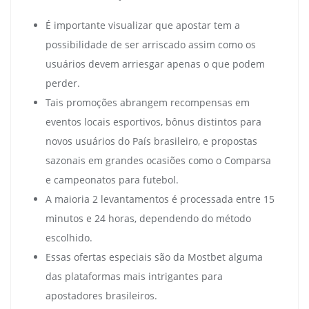
É importante visualizar que apostar tem a
possibilidade de ser arriscado assim como os
usuários devem arriesgar apenas o que podem
perder.
Tais promoções abrangem recompensas em
eventos locais esportivos, bônus distintos para
novos usuários do País brasileiro, e propostas
sazonais em grandes ocasiões como o Comparsa
e campeonatos para futebol.
A maioria 2 levantamentos é processada entre 15
minutos e 24 horas, dependendo do método
escolhido.
Essas ofertas especiais são da Mostbet alguma
das plataformas mais intrigantes para
apostadores brasileiros.