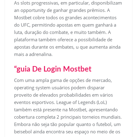
As slots progressivas, em particular, disponibilizam
an opportunity de ganhar grandes prêmios. A
Mostbet cobre todos os grandes acontecimentos
do UFC, permitindo apostas em quem ganhará a
luta, duração do combate, e muito também. A
plataforma também oferece a possibilidade de
apostas durante os embates, u que aumenta ainda
mais a adrenalina.
“guia De Login Mostbet
Com uma ampla gama de opções de mercado,
operating system usuários podem disparar
proveito de elevados probabilidades em vários
eventos esportivos. League of Legends (LoL)
também está presente na Mostbet, apresentando
cobertura completa 2 principais torneios mundiais.
Embora não seja tão popular quanto o futebol, um
beisebol ainda encontra seu espaço no meio de os