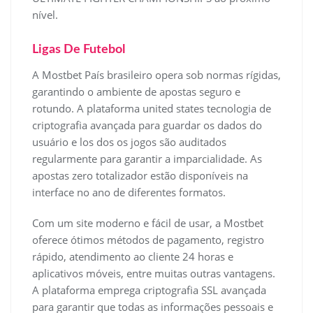
nível.
Ligas De Futebol
A Mostbet País brasileiro opera sob normas rígidas,
garantindo o ambiente de apostas seguro e
rotundo. A plataforma united states tecnologia de
criptografia avançada para guardar os dados do
usuário e los dos os jogos são auditados
regularmente para garantir a imparcialidade. As
apostas zero totalizador estão disponíveis na
interface no ano de diferentes formatos.
Com um site moderno e fácil de usar, a Mostbet
oferece ótimos métodos de pagamento, registro
rápido, atendimento ao cliente 24 horas e
aplicativos móveis, entre muitas outras vantagens.
A plataforma emprega criptografia SSL avançada
para garantir que todas as informações pessoais e