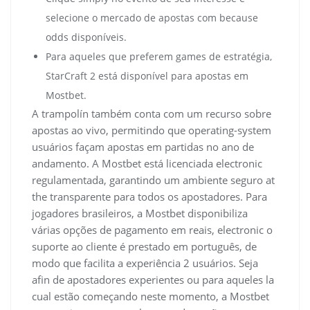
selecione o mercado de apostas com because
odds disponíveis.
Para aqueles que preferem games de estratégia,
StarCraft 2 está disponível para apostas em
Mostbet.
A trampolín também conta com um recurso sobre
apostas ao vivo, permitindo que operating-system
usuários façam apostas em partidas no ano de
andamento. A Mostbet está licenciada electronic
regulamentada, garantindo um ambiente seguro at
the transparente para todos os apostadores. Para
jogadores brasileiros, a Mostbet disponibiliza
várias opções de pagamento em reais, electronic o
suporte ao cliente é prestado em português, de
modo que facilita a experiência 2 usuários. Seja
afin de apostadores experientes ou para aqueles la
cual estão começando neste momento, a Mostbet