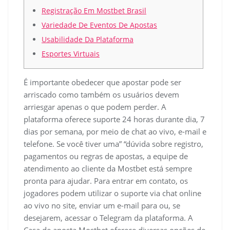
Registração Em Mostbet Brasil
Variedade De Eventos De Apostas
Usabilidade Da Plataforma
Esportes Virtuais
É importante obedecer que apostar pode ser
arriscado como também os usuários devem
arriesgar apenas o que podem perder. A
plataforma oferece suporte 24 horas durante dia, 7
dias por semana, por meio de chat ao vivo, e-mail e
telefone. Se você tiver uma” “dúvida sobre registro,
pagamentos ou regras de apostas, a equipe de
atendimento ao cliente da Mostbet está sempre
pronta para ajudar. Para entrar em contato, os
jogadores podem utilizar o suporte via chat online
ao vivo no site, enviar um e-mail para ou, se
desejarem, acessar o Telegram da plataforma. A
Casa de aposta Mostbet oferece diversas opções de