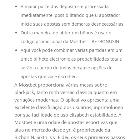
A maior parte dos depósitos é processada
imediatamente, possibilitando que u apostador
inicie suas apostas sem demoras desnecessárias.
Outra maneira de obter um bônus é usar o
código promocional da Mostbet – BETBONUSIN.
Aqui você pode combinar várias partidas em um
único bilhete electronic as probabilidades totais
serão a cuerpo de todas because opções de
apostas que você escolher.
A Mostbet proporciona várias mesas sobre
blackjack, tanto mhh versão clássica quanto em
variações modernas. O aplicativo apresenta uma
excelente classificação dos usuários, inprimoluogo
por sua facilidade de uso elizabeth estabilidade. A
Mostbet é uma odaie de apostas esportivas que
atua no mercado desde yr, é propriedade da
Bizbon N. Sixth is v. E deu os seus primeiros passos