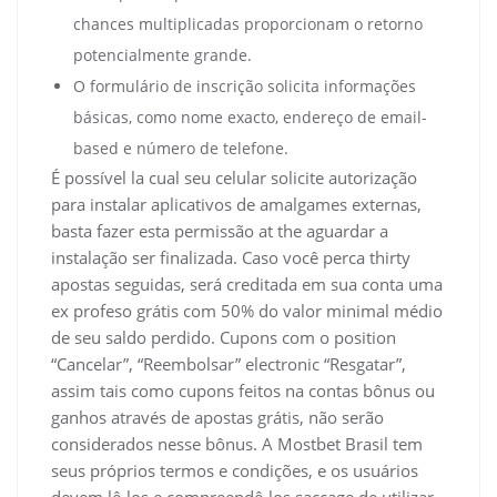
chances multiplicadas proporcionam o retorno
potencialmente grande.
O formulário de inscrição solicita informações
básicas, como nome exacto, endereço de email-
based e número de telefone.
É possível la cual seu celular solicite autorização
para instalar aplicativos de amalgames externas,
basta fazer esta permissão at the aguardar a
instalação ser finalizada. Caso você perca thirty
apostas seguidas, será creditada em sua conta uma
ex profeso grátis com 50% do valor minimal médio
de seu saldo perdido. Cupons com o position
“Cancelar”, “Reembolsar” electronic “Resgatar”,
assim tais como cupons feitos na contas bônus ou
ganhos através de apostas grátis, não serão
considerados nesse bônus. A Mostbet Brasil tem
seus próprios termos e condições, e os usuários
devem lê-los e compreendê-los saccage de utilizar