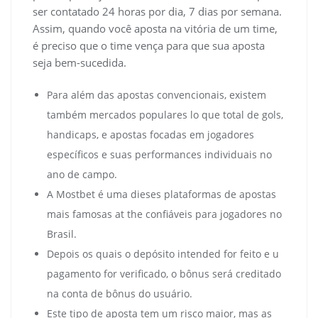
ser contatado 24 horas por dia, 7 dias por semana.
Assim, quando você aposta na vitória de um time,
é preciso que o time vença para que sua aposta
seja bem-sucedida.
Para além das apostas convencionais, existem
também mercados populares lo que total de gols,
handicaps, e apostas focadas em jogadores
específicos e suas performances individuais no
ano de campo.
A Mostbet é uma dieses plataformas de apostas
mais famosas at the confiáveis para jogadores no
Brasil.
Depois os quais o depósito intended for feito e u
pagamento for verificado, o bônus será creditado
na conta de bônus do usuário.
Este tipo de aposta tem um risco maior, mas as