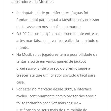
apostadores da Mostbet.
A adaptabilidade pra diferentes línguas foi
fundamental para o qual a Mostbet sony ericsson
destacasse em nosso país e no mundo.
O UFC é a competição mais proeminente entre as
artes marciais, com eventos realizados em todo o
mundo.
Na Mostbet, os jogadores tem a possibilidade de
tentar a sorte em vários games de jackpot
progressivo, onde o preço do prêmio sigue a
crescer até que um jogador sortudo o fácil para
casa.
Por estar no mercado desde 2009, a interface
evoluiu continuamente com o passar dos anos e
foi se tornando cada vez mais segura –
justificando os seus mais de um milhão de