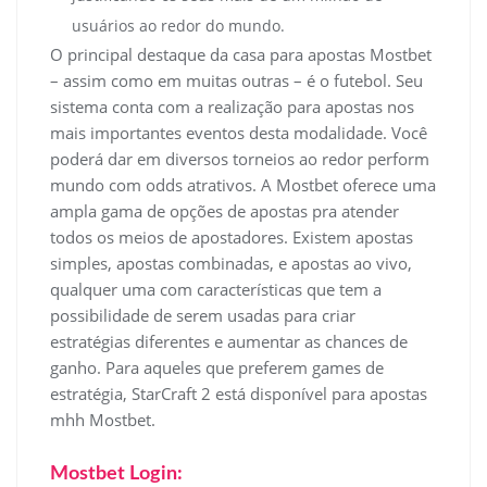
usuários ao redor do mundo.
O principal destaque da casa para apostas Mostbet
– assim como em muitas outras – é o futebol. Seu
sistema conta com a realização para apostas nos
mais importantes eventos desta modalidade. Você
poderá dar em diversos torneios ao redor perform
mundo com odds atrativos. A Mostbet oferece uma
ampla gama de opções de apostas pra atender
todos os meios de apostadores. Existem apostas
simples, apostas combinadas, e apostas ao vivo,
qualquer uma com características que tem a
possibilidade de serem usadas para criar
estratégias diferentes e aumentar as chances de
ganho. Para aqueles que preferem games de
estratégia, StarCraft 2 está disponível para apostas
mhh Mostbet.
Mostbet Login: