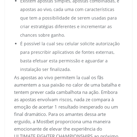
Existem apostas simples, apostas combinadas, e
apostas ao vivo, cada uma com características
que tem a possibilidade de serem usadas para
criar estratégias diferentes e incrementar as
chances sobre ganho.
É possível la cual seu celular solicite autorização
para prescribir aplicativos de fontes externas,
basta efetuar esta permissão e aguardar a
instalação ser finalizada.
As apostas ao vivo permitem la cual os fãs
aumentem a sua paixão no calor de uma batalha e
tentem prever cada cambalhota na ação. Embora
as apostas envolvam riscos, nada ze compara à
emoção de acertar 1 resultado inesperado ou um
final dramático. Para os amantes dessa arte
erguido, a Mostbet proporciona uma maneira
emocionante de elevar the experiência do
ULTIMATE FIGHTER CHAMPIONSHIPS ao próximo