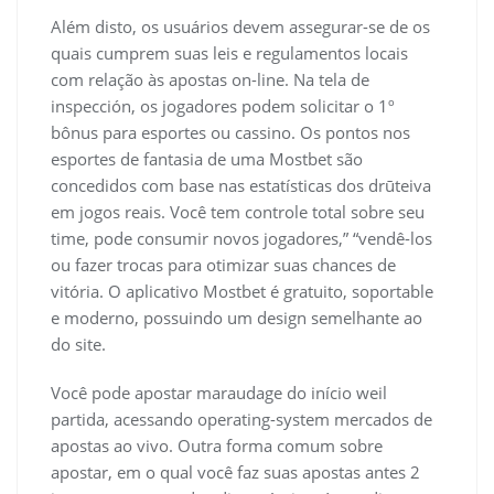
Além disto, os usuários devem assegurar-se de os
quais cumprem suas leis e regulamentos locais
com relação às apostas on-line. Na tela de
inspección, os jogadores podem solicitar o 1º
bônus para esportes ou cassino. Os pontos nos
esportes de fantasia de uma Mostbet são
concedidos com base nas estatísticas dos drūteiva
em jogos reais. Você tem controle total sobre seu
time, pode consumir novos jogadores,” “vendê-los
ou fazer trocas para otimizar suas chances de
vitória. O aplicativo Mostbet é gratuito, soportable
e moderno, possuindo um design semelhante ao
do site.
Você pode apostar maraudage do início weil
partida, acessando operating-system mercados de
apostas ao vivo. Outra forma comum sobre
apostar, em o qual você faz suas apostas antes 2