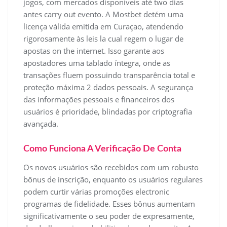
jogos, com mercados disponíveis até two dias
antes carry out evento. A Mostbet detém uma
licença válida emitida em Curaçao, atendendo
rigorosamente às leis la cual regem o lugar de
apostas on the internet. Isso garante aos
apostadores uma tablado íntegra, onde as
transações fluem possuindo transparência total e
proteção máxima 2 dados pessoais. A segurança
das informações pessoais e financeiros dos
usuários é prioridade, blindadas por criptografia
avançada.
Como Funciona A Verificação De Conta
Os novos usuários são recebidos com um robusto
bônus de inscrição, enquanto os usuários regulares
podem curtir várias promoções electronic
programas de fidelidade. Esses bônus aumentam
significativamente o seu poder de expresamente,