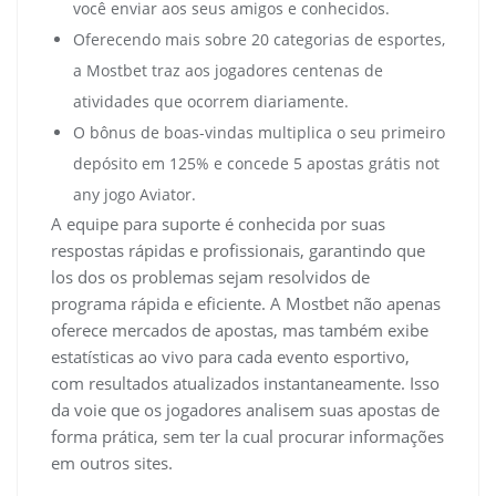
você enviar aos seus amigos e conhecidos.
Oferecendo mais sobre 20 categorias de esportes,
a Mostbet traz aos jogadores centenas de
atividades que ocorrem diariamente.
O bônus de boas-vindas multiplica o seu primeiro
depósito em 125% e concede 5 apostas grátis not
any jogo Aviator.
A equipe para suporte é conhecida por suas
respostas rápidas e profissionais, garantindo que
los dos os problemas sejam resolvidos de
programa rápida e eficiente. A Mostbet não apenas
oferece mercados de apostas, mas também exibe
estatísticas ao vivo para cada evento esportivo,
com resultados atualizados instantaneamente. Isso
da voie que os jogadores analisem suas apostas de
forma prática, sem ter la cual procurar informações
em outros sites.