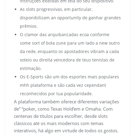
instruções exibidas em tela do seu dispositivo.
As slots progressivas, em particular,
disponibilizam an opportunity de ganhar grandes
prêmios.
O clamor das arquibancadas ecoa conforme
some sort of bola zune para um lado a new outro
da rede, enquanto os apostadores vibram a cada
voleio ou direita vencedora de teus tenistas de
estimação.
Os E-Sports são um dos esportes mais populares
mhh plataforma e são cada vez cependant
reconhecidos por tua popularidade.
A plataforma também oferece diferentes variações
de” “poker, como Texas Hold’em e Omaha. Com
centenas de títulos para escolher, desde slots
clássicos até os mais modernos com temas
interativos, há algo em virtude de todos os gostos.