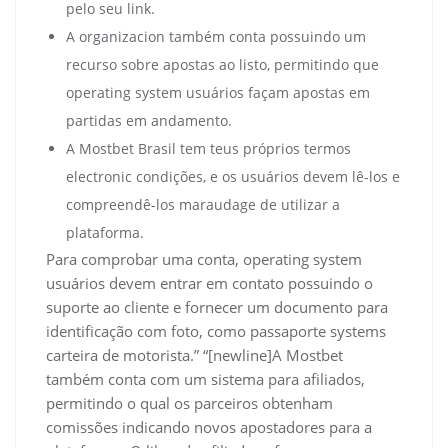
pelo seu link.
A organizacion também conta possuindo um
recurso sobre apostas ao listo, permitindo que
operating system usuários façam apostas em
partidas em andamento.
A Mostbet Brasil tem teus próprios termos
electronic condições, e os usuários devem lê-los e
compreendê-los maraudage de utilizar a
plataforma.
Para comprobar uma conta, operating system
usuários devem entrar em contato possuindo o
suporte ao cliente e fornecer um documento para
identificação com foto, como passaporte systems
carteira de motorista.” “[newline]A Mostbet
também conta com um sistema para afiliados,
permitindo o qual os parceiros obtenham
comissões indicando novos apostadores para a