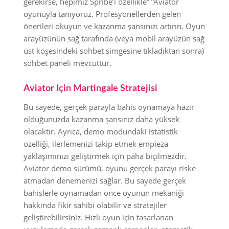
gerekirse, hepimiz Spribe’i özellikle” “Aviator
oyunuyla tanıyoruz. Profesyonellerden gelen
önerileri okuyun ve kazanma şansınızı artırın. Oyun
arayüzünün sağ tarafında (veya mobil arayüzün sağ
üst köşesindeki sohbet simgesine tıkladıktan sonra)
sohbet paneli mevcuttur.
Aviator Için Martingale Stratejisi
Bu sayede, gerçek parayla bahis oynamaya hazır
olduğunuzda kazanma şansınız daha yüksek
olacaktır. Ayrıca, demo modundaki istatistik
özelliği, ilerlemenizi takip etmek empieza
yaklaşımınızı geliştirmek için paha biçilmezdir.
Aviator demo sürümü, oyunu gerçek parayı riske
atmadan denemenizi sağlar. Bu sayede gerçek
bahislerle oynamadan önce oyunun mekaniği
hakkında fikir sahibi olabilir ve stratejiler
geliştirebilirsiniz. Hızlı oyun için tasarlanan