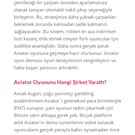
çevrileceği bir çarpanı önceden ayarlamanıza
olanak tanıyan otomatik nakit çıkışı seçeneğiyle
birleştirin. Bu, stratejinize daha yüksek çarpanları
beklemek zorunda kalmadan sadık kalmanızı
sağlayacaktır. Bu sistem, riskleri en aza indirirken
hızlı kazanç elde etmek isteyen Türk oyuncular için
özellikle avantajlıdır. Daha sonra gerçek paralı
Aviator oyununa geçmeye hazır olursunuz. Aviator
oyun demosu oyun deneyiminizi zenginleştirir ve
hatta başarı şansınızı artırabilir.
Aviator Oyununu Hangi Şirket Yarattı?
Ancak bugün, çoğu çevrimiçi gambling
establishment Aviator ‘ı geleneksel para birimleriyle
(FIAT) sunuyor, yani oyunun tadını çıkarmak için
Bitcoin satın almaya gerek yok. Birçok platform
artık Aviator’ın demo sürümlerini sobre sunarak
oyuncuların gerçek parayla bahis oynamadan önce