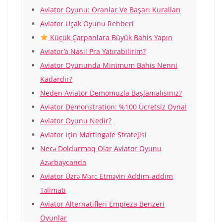
Aviator Oyunu: Oranlar Ve Başarı Kuralları
Aviator Uçak Oyunu Rehberi
Küçük Çarpanlara Büyük Bahis Yapın
Aviator’a Nasıl Pra Yatırabilirim?
Aviator Oyununda Minimum Bahis Nenni
Kadardır?
Neden Aviator Demomuzla Başlamalısınız?
Aviator Demonstration: %100 Ücretsiz Oyna!
Aviator Oyunu Nedir?
Aviator Için Martingale Stratejisi
Necə Doldurmaq Olar Aviator Oyunu
Azərbaycanda
Aviator Üzrə Mərc Etməyin Addım-addım
Təlimatı
Aviator Alternatifleri Empieza Benzeri
Oyunlar