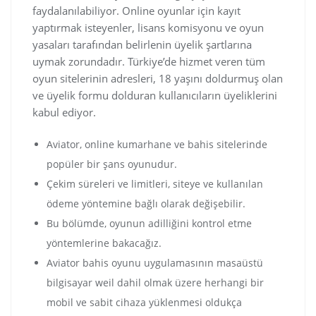
faydalanılabiliyor. Online oyunlar için kayıt
yaptırmak isteyenler, lisans komisyonu ve oyun
yasaları tarafından belirlenin üyelik şartlarına
uymak zorundadır. Türkiye’de hizmet veren tüm
oyun sitelerinin adresleri, 18 yaşını doldurmuş olan
ve üyelik formu dolduran kullanıcıların üyeliklerini
kabul ediyor.
Aviator, online kumarhane ve bahis sitelerinde
popüler bir şans oyunudur.
Çekim süreleri ve limitleri, siteye ve kullanılan
ödeme yöntemine bağlı olarak değişebilir.
Bu bölümde, oyunun adilliğini kontrol etme
yöntemlerine bakacağız.
Aviator bahis oyunu uygulamasının masaüstü
bilgisayar weil dahil olmak üzere herhangi bir
mobil ve sabit cihaza yüklenmesi oldukça