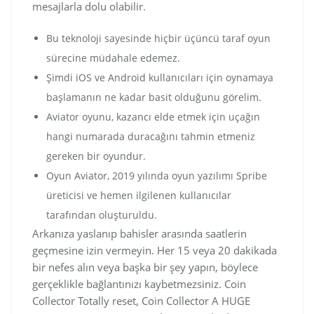
mesajlarla dolu olabilir.
Bu teknoloji sayesinde hiçbir üçüncü taraf oyun
sürecine müdahale edemez.
Şimdi iOS ve Android kullanıcıları için oynamaya
başlamanın ne kadar basit olduğunu görelim.
Aviator oyunu, kazancı elde etmek için uçağın
hangi numarada duracağını tahmin etmeniz
gereken bir oyundur.
Oyun Aviator, 2019 yılında oyun yazılımı Spribe
üreticisi ve hemen ilgilenen kullanıcılar
tarafından oluşturuldu.
Arkanıza yaslanıp bahisler arasında saatlerin
geçmesine izin vermeyin. Her 15 veya 20 dakikada
bir nefes alın veya başka bir şey yapın, böylece
gerçeklikle bağlantınızı kaybetmezsiniz. Coin
Collector Totally reset, Coin Collector A HUGE