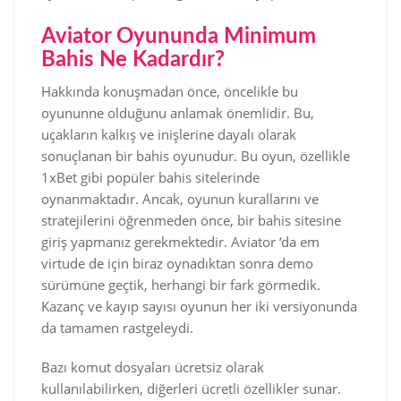
Aviator Oyununda Minimum
Bahis Ne Kadardır?
Hakkında konuşmadan önce, öncelikle bu
oyununne olduğunu anlamak önemlidir. Bu,
uçakların kalkış ve inişlerine dayalı olarak
sonuçlanan bir bahis oyunudur. Bu oyun, özellikle
1xBet gibi popüler bahis sitelerinde
oynanmaktadır. Ancak, oyunun kurallarını ve
stratejilerini öğrenmeden önce, bir bahis sitesine
giriş yapmanız gerekmektedir. Aviator ‘da em
virtude de için biraz oynadıktan sonra demo
sürümüne geçtik, herhangi bir fark görmedik.
Kazanç ve kayıp sayısı oyunun her iki versiyonunda
da tamamen rastgeleydi.
Bazı komut dosyaları ücretsiz olarak
kullanılabilirken, diğerleri ücretli özellikler sunar.