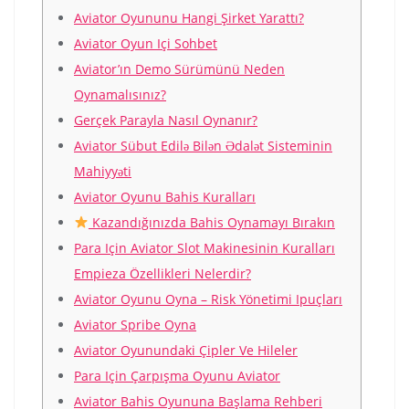
Aviator Oyununu Hangi Şirket Yarattı?
Aviator Oyun Içi Sohbet
Aviator’ın Demo Sürümünü Neden
Oynamalısınız?
Gerçek Parayla Nasıl Oynanır?
Aviator Sübut Edilə Bilən Ədalət Sisteminin
Mahiyyəti
Aviator Oyunu Bahis Kuralları
Kazandığınızda Bahis Oynamayı Bırakın
Para Için Aviator Slot Makinesinin Kuralları
Empieza Özellikleri Nelerdir?
Aviator Oyunu Oyna – Risk Yönetimi Ipuçları
Aviator Spribe Oyna
Aviator Oyunundaki Çipler Ve Hileler
Para Için Çarpışma Oyunu Aviator
Aviator Bahis Oyununa Başlama Rehberi