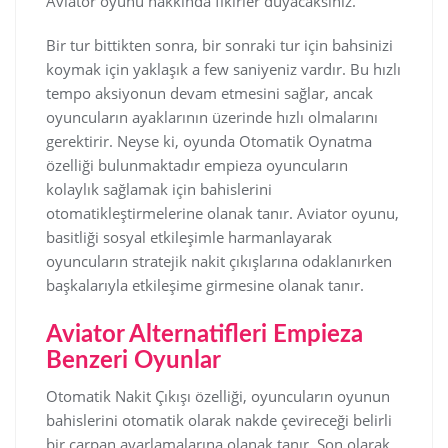
Aviator oyunu hakkında fikirler duyacaksınız.
Bir tur bittikten sonra, bir sonraki tur için bahsinizi
koymak için yaklaşık a few saniyeniz vardır. Bu hızlı
tempo aksiyonun devam etmesini sağlar, ancak
oyuncuların ayaklarının üzerinde hızlı olmalarını
gerektirir. Neyse ki, oyunda Otomatik Oynatma
özelliği bulunmaktadır empieza oyuncuların
kolaylık sağlamak için bahislerini
otomatikleştirmelerine olanak tanır. Aviator oyunu,
basitliği sosyal etkileşimle harmanlayarak
oyuncuların stratejik nakit çıkışlarına odaklanırken
başkalarıyla etkileşime girmesine olanak tanır.
Aviator Alternatifleri Empieza
Benzeri Oyunlar
Otomatik Nakit Çıkışı özelliği, oyuncuların oyunun
bahislerini otomatik olarak nakde çevireceği belirli
bir çarpan ayarlamalarına olanak tanır. Son olarak,