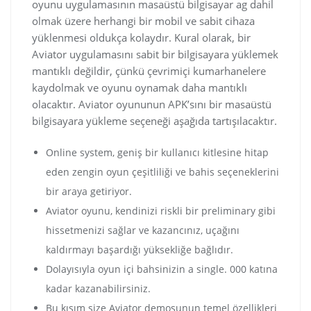
oyunu uygulamasının masaüstü bilgisayar ag dahil
olmak üzere herhangi bir mobil ve sabit cihaza
yüklenmesi oldukça kolaydır. Kural olarak, bir
Aviator uygulamasını sabit bir bilgisayara yüklemek
mantıklı değildir, çünkü çevrimiçi kumarhanelere
kaydolmak ve oyunu oynamak daha mantıklı
olacaktır. Aviator oyununun APK’sını bir masaüstü
bilgisayara yükleme seçeneği aşağıda tartışılacaktır.
Online system, geniş bir kullanıcı kitlesine hitap
eden zengin oyun çeşitliliği ve bahis seçeneklerini
bir araya getiriyor.
Aviator oyunu, kendinizi riskli bir preliminary gibi
hissetmenizi sağlar ve kazancınız, uçağını
kaldırmayı başardığı yüksekliğe bağlıdır.
Dolayısıyla oyun içi bahsinizin a single. 000 katına
kadar kazanabilirsiniz.
Bu kısım size Aviator demosunun temel özellikleri