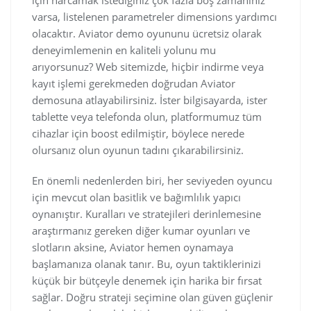
varsa, listelenen parametreler dimensions yardımcı
olacaktır. Aviator demo oyununu ücretsiz olarak
deneyimlemenin en kaliteli yolunu mu
arıyorsunuz? Web sitemizde, hiçbir indirme veya
kayıt işlemi gerekmeden doğrudan Aviator
demosuna atlayabilirsiniz. İster bilgisayarda, ister
tablette veya telefonda olun, platformumuz tüm
cihazlar için boost edilmiştir, böylece nerede
olursanız olun oyunun tadını çıkarabilirsiniz.
En önemli nedenlerden biri, her seviyeden oyuncu
için mevcut olan basitlik ve bağımlılık yapıcı
oynanıştır. Kuralları ve stratejileri derinlemesine
araştırmanız gereken diğer kumar oyunları ve
slotların aksine, Aviator hemen oynamaya
başlamanıza olanak tanır. Bu, oyun taktiklerinizi
küçük bir bütçeyle denemek için harika bir fırsat
sağlar. Doğru strateji seçimine olan güven güçlenir