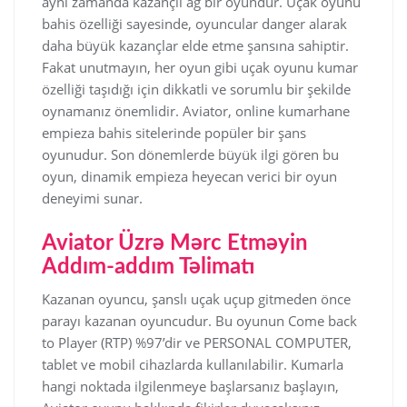
aynı zamanda kazançlı ag bir oyundur. Uçak oyunu
bahis özelliği sayesinde, oyuncular danger alarak
daha büyük kazançlar elde etme şansına sahiptir.
Fakat unutmayın, her oyun gibi uçak oyunu kumar
özelliği taşıdığı için dikkatli ve sorumlu bir şekilde
oynamanız önemlidir. Aviator, online kumarhane
empieza bahis sitelerinde popüler bir şans
oyunudur. Son dönemlerde büyük ilgi gören bu
oyun, dinamik empieza heyecan verici bir oyun
deneyimi sunar.
Aviator Üzrə Mərc Etməyin
Addım-addım Təlimatı
Kazanan oyuncu, şanslı uçak uçup gitmeden önce
parayı kazanan oyuncudur. Bu oyunun Come back
to Player (RTP) %97’dir ve PERSONAL COMPUTER,
tablet ve mobil cihazlarda kullanılabilir. Kumarla
hangi noktada ilgilenmeye başlarsanız başlayın,