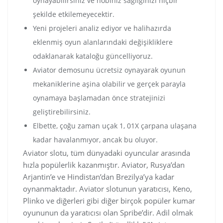
oynayabilirsiniz ve hobiniz sağlığınızı hiçbir
şekilde etkilemeyecektir.
Yeni projeleri analiz ediyor ve halihazırda
eklenmiş oyun alanlarındaki değişikliklere
odaklanarak kataloğu güncelliyoruz.
Aviator demosunu ücretsiz oynayarak oyunun
mekaniklerine aşina olabilir ve gerçek parayla
oynamaya başlamadan önce stratejinizi
geliştirebilirsiniz.
Elbette, çoğu zaman uçak 1, 01X çarpana ulaşana
kadar havalanmıyor, ancak bu oluyor.
Aviator slotu, tüm dünyadaki oyuncular arasında
hızla popülerlik kazanmıştır. Aviator, Rusya’dan
Arjantin’e ve Hindistan’dan Brezilya’ya kadar
oynanmaktadır. Aviator slotunun yaratıcısı, Keno,
Plinko ve diğerleri gibi diğer birçok popüler kumar
oyununun da yaratıcısı olan Spribe’dir. Adil olmak