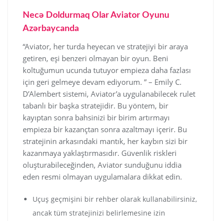
Necə Doldurmaq Olar Aviator Oyunu
Azərbaycanda
“Aviator, her turda heyecan ve stratejiyi bir araya
getiren, eşi benzeri olmayan bir oyun. Beni
koltuğumun ucunda tutuyor empieza daha fazlası
için geri gelmeye devam ediyorum. ” – Emily C.
D’Alembert sistemi, Aviator’a uygulanabilecek rulet
tabanlı bir başka stratejidir. Bu yöntem, bir
kayıptan sonra bahsinizi bir birim artırmayı
empieza bir kazançtan sonra azaltmayı içerir. Bu
stratejinin arkasındaki mantık, her kaybın sizi bir
kazanmaya yaklaştırmasıdır. Güvenlik riskleri
oluşturabileceğinden, Aviator sunduğunu iddia
eden resmi olmayan uygulamalara dikkat edin.
Uçuş geçmişini bir rehber olarak kullanabilirsiniz,
ancak tüm stratejinizi belirlemesine izin