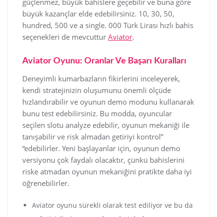
güçlenmez, büyük bahislere geçebilir ve buna göre
büyük kazançlar elde edebilirsiniz. 10, 30, 50,
hundred, 500 ve a single. 000 Türk Lirası hızlı bahis
seçenekleri de mevcuttur
Aviator
.
Aviator Oyunu: Oranlar Ve Başarı Kuralları
Deneyimli kumarbazların fikirlerini inceleyerek,
kendi stratejinizin oluşumunu önemli ölçüde
hızlandırabilir ve oyunun demo modunu kullanarak
bunu test edebilirsiniz. Bu modda, oyuncular
seçilen slotu analyze edebilir, oyunun mekaniği ile
tanışabilir ve risk almadan getiriyi kontrol”
“edebilirler. Yeni başlayanlar için, oyunun demo
versiyonu çok faydalı olacaktır, çünkü bahislerini
riske atmadan oyunun mekaniğini pratikte daha iyi
öğrenebilirler.
Aviator oyunu sürekli olarak test ediliyor ve bu da