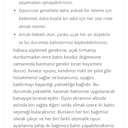
yaşamadan oynayabilirsiniz.
Oyuncular genellikle daha yüksek bir ödeme için
beklemek, daha büyük bir ödül için her şeyi riske
atmak isterler.
Ancak dikkatli olun, çünkü uçak her an düşebilir
ve bu durumda bahislerinizi kaybedebilirsiniz.
Kabaca söylemek gerekirse, uçak tırmanışı
durdurmadan önce bahis bozdur düğmesine
zamanında basmanız gerekir (oran büyümesi
durur). Aviator oyunu, kendinizi riskli bir pilot gibi
hissetmenizi sağlar ve kazancınız, uçağını
kaldırmayı başardığı yüksekliğe bağlıdır. Bu
durumda yükseklik, kazanan bahsinize uygulanacak
katsayıya (orana) eşittir. Oyun ekranının altında
aslında biri sağda diğeri solda olmak üzere iki bahis
seçeneği bulacaksınız. Bunların her biri bağımsız
olarak çalışır ve her biri farklı otomatik oyun
ayarlarına sahip iki bağımsız bahis yapabileceksiniz.