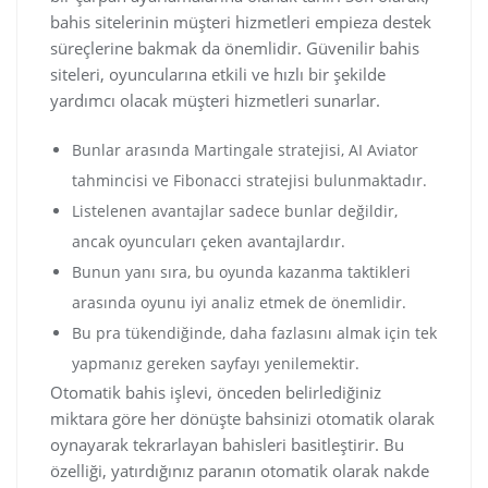
bahis sitelerinin müşteri hizmetleri empieza destek
süreçlerine bakmak da önemlidir. Güvenilir bahis
siteleri, oyuncularına etkili ve hızlı bir şekilde
yardımcı olacak müşteri hizmetleri sunarlar.
Bunlar arasında Martingale stratejisi, AI Aviator
tahmincisi ve Fibonacci stratejisi bulunmaktadır.
Listelenen avantajlar sadece bunlar değildir,
ancak oyuncuları çeken avantajlardır.
Bunun yanı sıra, bu oyunda kazanma taktikleri
arasında oyunu iyi analiz etmek de önemlidir.
Bu pra tükendiğinde, daha fazlasını almak için tek
yapmanız gereken sayfayı yenilemektir.
Otomatik bahis işlevi, önceden belirlediğiniz
miktara göre her dönüşte bahsinizi otomatik olarak
oynayarak tekrarlayan bahisleri basitleştirir. Bu
özelliği, yatırdığınız paranın otomatik olarak nakde