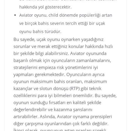
hakkında yol gösterecektir.
Aviator oyunu, child dönemde popülerliği artan
ve birçok bahis severin tercih ettiği bir uçak
oyunu bahis türüdür.
Bu sayede, uçak oyunu oynarken yaşadığınız
sorunlar ve merak ettiğiniz konular hakkında hızlı
bir şekilde bilgi alabilirsiniz. Aviator oyununda
başarılı olmak için oyuncuların zamanlamalarını,
stratejilerini empieza risk yönetimlerini iyi
yapmaları gerekmektedir. Oyuncuların ayrıca
oyunun maksimum bahis oranları, maksimum
kazançlar ve slotun dönüşü (RTP) gibi teknik
özelliklerini para iyi bilmeleri önemlidir. Bu sayede,
oyunun sunduğu fırsatları en kaliteli şekilde
değerlendirebilir ve kazanma şanslarını
artırabilirler. Aslında, Aviator oynama prensipleri
diğer çarpışma oyunlarından çok farklı değildir.
İkinci olarak, oyuncunun artan oranları sürekli