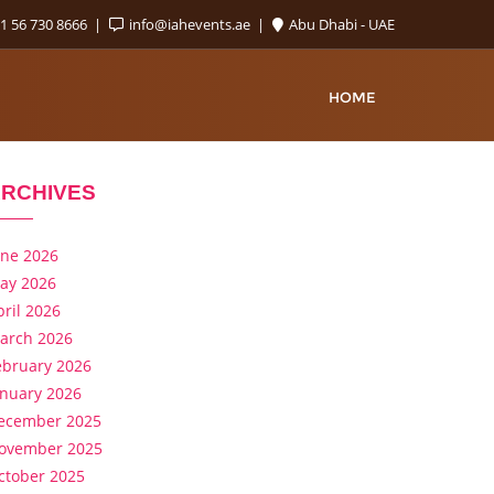
1 56 730 8666
info@iahevents.ae
Abu Dhabi - UAE
HOME
RCHIVES
une 2026
ay 2026
pril 2026
arch 2026
ebruary 2026
anuary 2026
ecember 2025
ovember 2025
ctober 2025