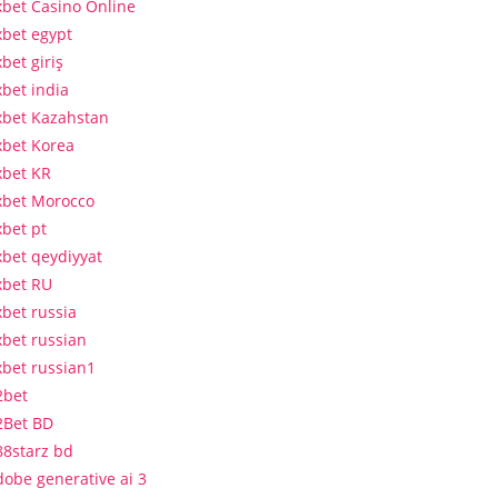
xbet Casino Online
xbet egypt
bet giriş
xbet india
xbet Kazahstan
xbet Korea
xbet KR
xbet Morocco
xbet pt
xbet qeydiyyat
xbet RU
xbet russia
xbet russian
xbet russian1
2bet
2Bet BD
88starz bd
dobe generative ai 3