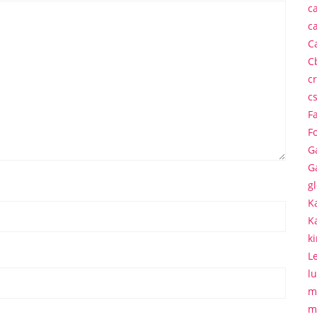
c
c
C
C
c
c
F
F
G
G
gl
K
K
k
L
l
m
m