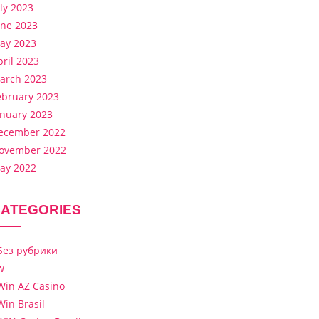
uly 2023
une 2023
ay 2023
pril 2023
arch 2023
ebruary 2023
anuary 2023
ecember 2022
ovember 2022
ay 2022
ATEGORIES
 Без рубрики
w
Win AZ Casino
Win Brasil