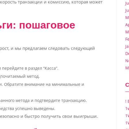
корость транзакции и комиссию, которая может
J
J
M
ьги: пошаговое
A
M
F
J
рост, и мы предлагаем следовать следующей
D
N
M
 перейдите в раздел “Касса”.
дпочитаемый метод.
ти. Обратите внимание на минимальные и
C
анного метода и подтвердите транзакцию.
!
редства успешно выведены.
1
1
безопасно и быстро получить свои выигрыши.
1