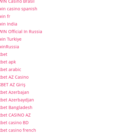
WIN Casino Brasil
win casino spanish
win fr
win India
WIN Official In Russia
win Turkiye
winRussia
xbet
xbet apk
xbet arabic
xbet AZ Casino
XBET AZ Giriş
xbet Azerbajan
xbet Azerbaydjan
xbet Bangladesh
xbet CASINO AZ
xbet casino BD
xbet casino french