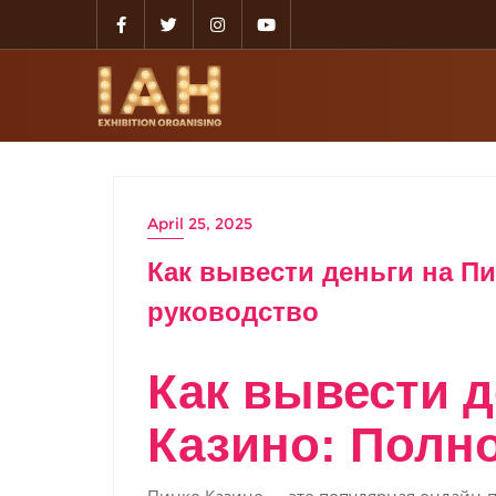
April 25, 2025
Как вывести деньги на П
руководство
Как вывести д
Казино: Полн
Пинко Казино — это популярная онлайн-п