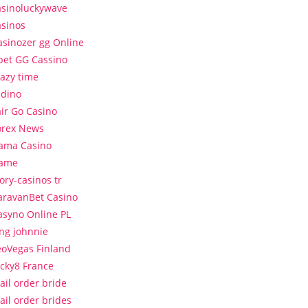
asinoluckywave
asinos
asinozer gg Online
bet GG Cassino
razy time
sdino
air Go Casino
orex News
ama Casino
ame
ory-casinos tr
aravanBet Casino
asyno Online PL
ing johnnie
eoVegas Finland
ucky8 France
ail order bride
ail order brides