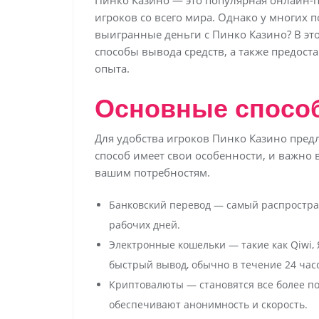
игроков со всего мира. Однако у многих 
выигранные деньги с Пинко Казино? В эт
способы вывода средств, а также предост
опыта.
Основные спосо
Для удобства игроков Пинко Казино пред
способ имеет свои особенности, и важно 
вашим потребностям.
Банковский перевод — самый распростран
рабочих дней.
Электронные кошельки — такие как Qiwi,
быстрый вывод, обычно в течение 24 час
Криптовалюты — становятся все более по
обеспечивают анонимность и скорость.