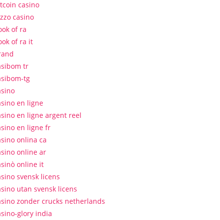
itcoin casino
izzo casino
ook of ra
ok of ra it
rand
asibom tr
asibom-tg
asino
asino en ligne
asino en ligne argent reel
sino en ligne fr
asino onlina ca
asino online ar
sinò online it
asino svensk licens
asino utan svensk licens
asino zonder crucks netherlands
asino-glory india