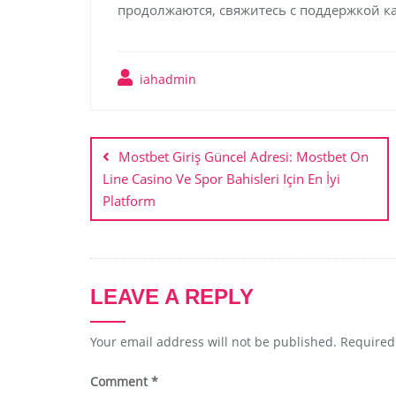
продолжаются, свяжитесь с поддержкой к
iahadmin
Mostbet Giriş Güncel Adresi: Mostbet On
Line Casino Ve Spor Bahisleri Için En İyi
Platform
LEAVE A REPLY
Your email address will not be published.
Required
Comment
*