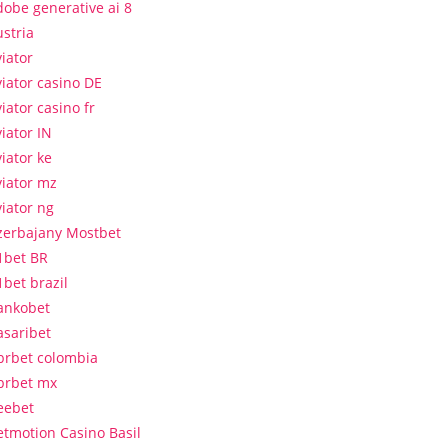
dobe generative ai 8
ustria
viator
viator casino DE
iator casino fr
iator IN
iator ke
viator mz
viator ng
zerbajany Mostbet
1bet BR
1bet brazil
ankobet
asaribet
brbet colombia
brbet mx
eebet
etmotion Casino Basil