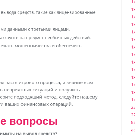
1
1
вывода средств, такие как лицензированные
1x
1
ими данными с третьими лицами.
1
 аккаунте на предмет необычных действий.
1
бежать мошенничества и обеспечить
1
1
1
1
1
я часть игрового процесса, и знание всех
1
ь неприятных ситуаций и получить
1
берите подходящий метод, следуйте нашему
1
сти ваших финансовых операций.
2
2
ые вопросы
8
a
имиты на вывод средств?