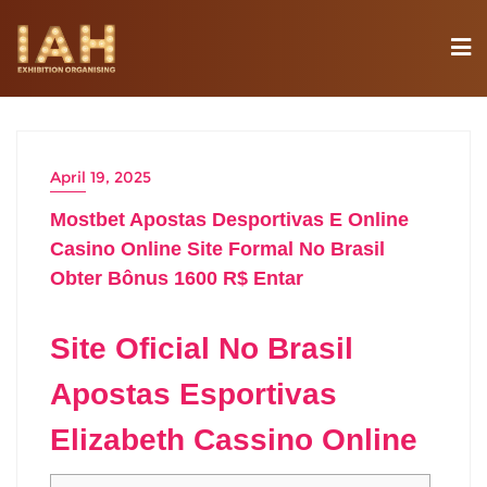
April 19, 2025
Mostbet Apostas Desportivas E Online
Casino Online Site Formal No Brasil
Obter Bônus 1600 R$ Entar
Site Oficial No Brasil
Apostas Esportivas
Elizabeth Cassino Online