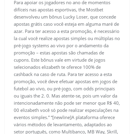
Para apoiar os jogadores no ano de momentos
difíceis nas apostas esportivas, the Mostbet
desenvolveu um bônus Lucky Loser, que concede
apostas grátis caso você esteja em alguma maré de
azar. Para ter acesso a esta promoção, é necessário
la cual você realize apostas simples ou múltiplas no
pré-jogo systems ao vivo por o andamento da
promoção – estas apostas são chamadas de
cupons. Este bônus vale em virtude de jogos
selecionados elizabeth te oferece 100% de
cashback na caso de ruta. Para ter acesso a esta
promoção, você deve efetuar apostas em jogos de
futebol ao vivo, ou pré-jogo, com odds principais
ou iguais the 2. 0. Mas atente-se, pois um valor da
intencionadamente não pode ser menor que R$ 40,
00 elizabeth você só pode realizar especulações na
eventos simples.” “[newline]A plataforma oferece
vários métodos de levantamento, adaptados ao
setor português, como Multibanco, MB Way, Skrill,