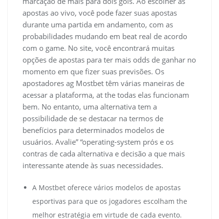
marcação de mais para dois gols. Ao escolher as
apostas ao vivo, você pode fazer suas apostas
durante uma partida em andamento, com as
probabilidades mudando em beat real de acordo
com o game. No site, você encontrará muitas
opções de apostas para ter mais odds de ganhar no
momento em que fizer suas previsões. Os
apostadores ag Mostbet têm várias maneiras de
acessar a plataforma, at the todas elas funcionam
bem. No entanto, uma alternativa tem a
possibilidade de se destacar na termos de
benefícios para determinados modelos de
usuários. Avalie” “operating-system prós e os
contras de cada alternativa e decisão a que mais
interessante atende às suas necessidades.
A Mostbet oferece vários modelos de apostas
esportivas para que os jogadores escolham the
melhor estratégia em virtude de cada evento.