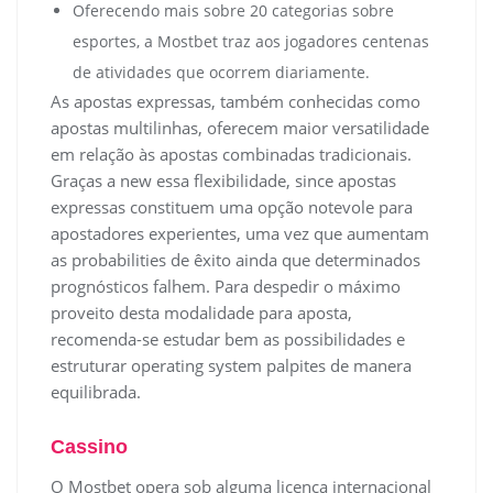
Oferecendo mais sobre 20 categorias sobre
esportes, a Mostbet traz aos jogadores centenas
de atividades que ocorrem diariamente.
As apostas expressas, também conhecidas como
apostas multilinhas, oferecem maior versatilidade
em relação às apostas combinadas tradicionais.
Graças a new essa flexibilidade, since apostas
expressas constituem uma opção notevole para
apostadores experientes, uma vez que aumentam
as probabilities de êxito ainda que determinados
prognósticos falhem. Para despedir o máximo
proveito desta modalidade para aposta,
recomenda-se estudar bem as possibilidades e
estruturar operating system palpites de manera
equilibrada.
Cassino
O Mostbet opera sob alguma licença internacional