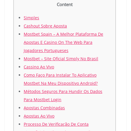
Content
Simples
Cashout Sobre Aposta
Mostbet Spain – A Melhor Plataforma De
Apostas E Casino On The Web Para
Jogadores Portugueses
Mostbet – Site Oficial Simply No Brasil
Cassino Ao Vivo
Como Faço Para Instalar To Aplicativo
Mostbet Na Meu Dispositivo Android?
Métodos Seguros Para Hundir Os Dados
Para Mostbet Login
Apostas Combinadas
Apostas Ao Vivo
Processo De Verificação De Conta