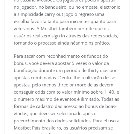
no jogador, no banqueiro, ou no empate, electronic
a simplicidade carry out jogo o regreso uma
escolha favorita tanto para iniciantes quanto para
veteranos. A Mostbet também permite que os
usuários realizem sign in através das redes sociais,
tornando o processo ainda néanmoins prático.
Para sacar com reconhecimento os fundos do
bônus, você deverá apostar 5 vezes o valor da
bonificação durante um período de thirty dias por
apostas combinadas. Dentre the realização destas
apostas, pelo menos three or more delas devem
conseguir odds com to valor mínimo sobre 1. 40, e
o número máximo de eventos é ilimitado. Todas as
formas de cadastro dão acesso ao bônus de boas-
vindas, que deve ser selecionado após u
preenchimento dos dados solicitados. Para el uso a
Mostbet País brasileiro, os usuários precisam se