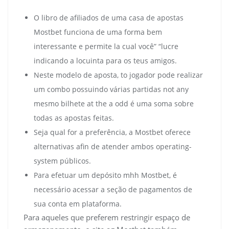
O libro de afiliados de uma casa de apostas
Mostbet funciona de uma forma bem
interessante e permite la cual você” “lucre
indicando a locuinta para os teus amigos.
Neste modelo de aposta, to jogador pode realizar
um combo possuindo várias partidas not any
mesmo bilhete at the a odd é uma soma sobre
todas as apostas feitas.
Seja qual for a preferência, a Mostbet oferece
alternativas afin de atender ambos operating-
system públicos.
Para efetuar um depósito mhh Mostbet, é
necessário acessar a seção de pagamentos de
sua conta em plataforma.
Para aqueles que preferem restringir espaço de