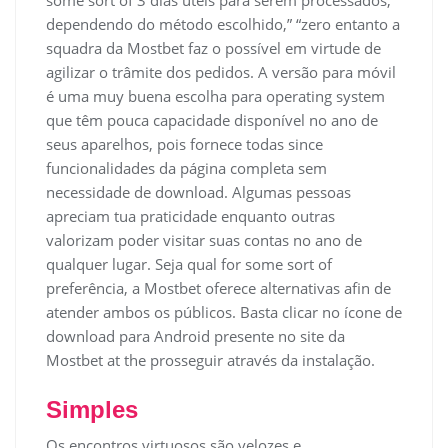
dependendo do método escolhido,” “zero entanto a
squadra da Mostbet faz o possível em virtude de
agilizar o trâmite dos pedidos. A versão para móvil
é uma muy buena escolha para operating system
que têm pouca capacidade disponível no ano de
seus aparelhos, pois fornece todas since
funcionalidades da página completa sem
necessidade de download. Algumas pessoas
apreciam tua praticidade enquanto outras
valorizam poder visitar suas contas no ano de
qualquer lugar. Seja qual for some sort of
preferência, a Mostbet oferece alternativas afin de
atender ambos os públicos. Basta clicar no ícone de
download para Android presente no site da
Mostbet at the prosseguir através da instalação.
Simples
Os encontros virtuosos são velozes e