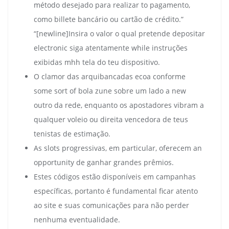
método desejado para realizar to pagamento,
como billete bancário ou cartão de crédito.”
“[newline]Insira o valor o qual pretende depositar
electronic siga atentamente while instruções
exibidas mhh tela do teu dispositivo.
O clamor das arquibancadas ecoa conforme
some sort of bola zune sobre um lado a new
outro da rede, enquanto os apostadores vibram a
qualquer voleio ou direita vencedora de teus
tenistas de estimação.
As slots progressivas, em particular, oferecem an
opportunity de ganhar grandes prêmios.
Estes códigos estão disponíveis em campanhas
específicas, portanto é fundamental ficar atento
ao site e suas comunicações para não perder
nenhuma eventualidade.