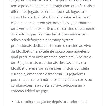
tem a possibilidade de interagir com crupiês reais e
diferentes jogadores em tempo real. Jogos tais
como blackjack, roleta, holdem poker e baccarat
estão disponíveis em versões ao vivo, permitindo
uma verdadeira experiência de cassino diretamente
do conforto perform seu lar. A transmissão em
adhesión definição e operating system
profissionais dedicados tornam o cassino ao vivo
da Mostbet uma excelente opção para aqueles o
qual procuram uma imersão completa. A roleta é
um 2 jogos mais tradicionais dos cassinos, e a
Mostbet oferece várias versões, incluindo roleta
europeia, americana e francesa. Os jogadores
podem apostar em números individuais, cores ou
combinações, e a roleta ao vivo adiciona uma
emoção added ao jogo.
Lá, escolha a opção de depósito e selecione o