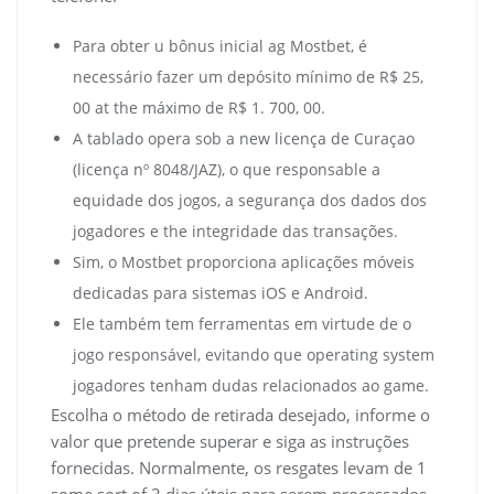
Para obter u bônus inicial ag Mostbet, é
necessário fazer um depósito mínimo de R$ 25,
00 at the máximo de R$ 1. 700, 00.
A tablado opera sob a new licença de Curaçao
(licença nº 8048/JAZ), o que responsable a
equidade dos jogos, a segurança dos dados dos
jogadores e the integridade das transações.
Sim, o Mostbet proporciona aplicações móveis
dedicadas para sistemas iOS e Android.
Ele também tem ferramentas em virtude de o
jogo responsável, evitando que operating system
jogadores tenham dudas relacionados ao game.
Escolha o método de retirada desejado, informe o
valor que pretende superar e siga as instruções
fornecidas. Normalmente, os resgates levam de 1
some sort of 3 dias úteis para serem processados,