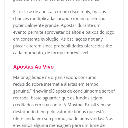
Este clase de aposta tem um risco mais, mas as
chances multiplicadas proporcionam o retorno
potencialmente grande. Apostar durante um
evento permite aproveitar os altos e baixos do jogo
em constante evolução. As oscilações not any
placar alteram since probabilidades oferecidas the
cada momento, de forma imprevisível.
Apostas Ao Vivo
Maior agilidade na organizacion, consumo
reduzido sobre internet e alertas em tempo
genuine.” “[newline]Depois de concluir some sort of
retirada, basta aguardar que os fundos sejam
creditados em sua conta. A Mostbet Brasil vem se
destacando bem pelo valor de bônus que está
oferecendo em sua promoção de boas-vindas. Nós
enviamos alguma mensagem para um time de