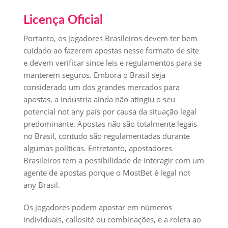
Licença Oficial
Portanto, os jogadores Brasileiros devem ter bem
cuidado ao fazerem apostas nesse formato de site
e devem verificar since leis e regulamentos para se
manterem seguros. Embora o Brasil seja
considerado um dos grandes mercados para
apostas, a indústria ainda não atingiu o seu
potencial not any país por causa da situação legal
predominante. Apostas não são totalmente legais
no Brasil, contudo são regulamentadas durante
algumas políticas. Entretanto, apostadores
Brasileiros tem a possibilidade de interagir com um
agente de apostas porque o MostBet é legal not
any Brasil.
Os jogadores podem apostar em números
individuais, callosité ou combinações, e a roleta ao