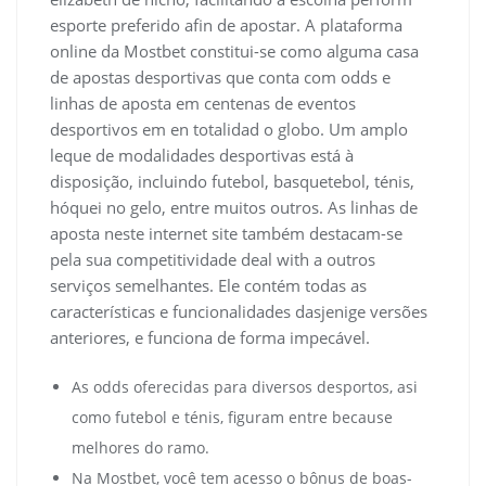
esporte preferido afin de apostar. A plataforma
online da Mostbet constitui-se como alguma casa
de apostas desportivas que conta com odds e
linhas de aposta em centenas de eventos
desportivos em en totalidad o globo. Um amplo
leque de modalidades desportivas está à
disposição, incluindo futebol, basquetebol, ténis,
hóquei no gelo, entre muitos outros. As linhas de
aposta neste internet site também destacam-se
pela sua competitividade deal with a outros
serviços semelhantes. Ele contém todas as
características e funcionalidades dasjenige versões
anteriores, e funciona de forma impecável.
As odds oferecidas para diversos desportos, asi
como futebol e ténis, figuram entre because
melhores do ramo.
Na Mostbet, você tem acesso o bônus de boas-