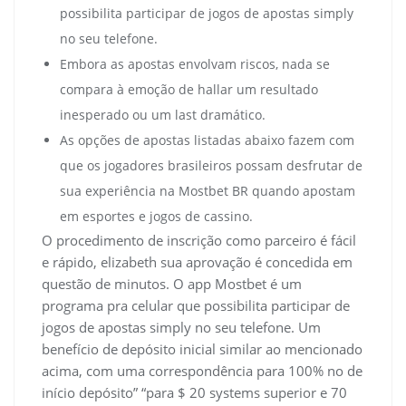
possibilita participar de jogos de apostas simply
no seu telefone.
Embora as apostas envolvam riscos, nada se
compara à emoção de hallar um resultado
inesperado ou um last dramático.
As opções de apostas listadas abaixo fazem com
que os jogadores brasileiros possam desfrutar de
sua experiência na Mostbet BR quando apostam
em esportes e jogos de cassino.
O procedimento de inscrição como parceiro é fácil
e rápido, elizabeth sua aprovação é concedida em
questão de minutos. O app Mostbet é um
programa pra celular que possibilita participar de
jogos de apostas simply no seu telefone. Um
benefício de depósito inicial similar ao mencionado
acima, com uma correspondência para 100% no de
início depósito” “para $ 20 systems superior e 70