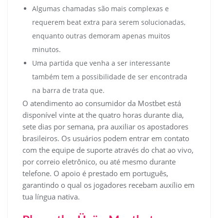
Algumas chamadas são mais complexas e
requerem beat extra para serem solucionadas,
enquanto outras demoram apenas muitos
minutos.
Uma partida que venha a ser interessante
também tem a possibilidade de ser encontrada
na barra de trata que.
O atendimento ao consumidor da Mostbet está
disponível vinte at the quatro horas durante dia,
sete dias por semana, pra auxiliar os apostadores
brasileiros. Os usuários podem entrar em contato
com the equipe de suporte através do chat ao vivo,
por correio eletrônico, ou até mesmo durante
telefone. O apoio é prestado em português,
garantindo o qual os jogadores recebam auxílio em
tua língua nativa.