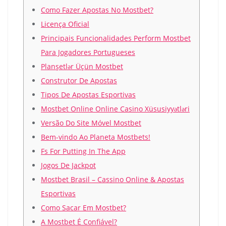
Como Fazer Apostas No Mostbet?
Licença Oficial
Principais Funcionalidades Perform Mostbet
Para Jogadores Portugueses
Planşetlər Üçün Mostbet
Construtor De Apostas
Tipos De Apostas Esportivas
Mostbet Online Online Casino Xüsusiyyətləri
Versão Do Site Móvel Mostbet
Bem-vindo Ao Planeta Mostbets!
Fs For Putting In The App
Jogos De Jackpot
Mostbet Brasil – Cassino Online & Apostas
Esportivas
Como Sacar Em Mostbet?
A Mostbet É Confiável?