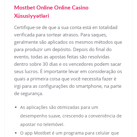
Mostbet Online Online Casino
Xüsusiyyətləri
Certifique-se de que a sua conta está en totalidad
verificada para sortear atrasos. Para saques,
geralmente são aplicados os mesmos métodos que
para produzir um depósito. Depois do final do
evento, todas as apostas feitas são resolvidas
dentro sobre 30 dias e os vencedores podem sacar
seus lucros. É importante levar em consideração os
quais a primeira coisa que você necessita fazer é
irgi para as configurações do smartphone, na parte
de segurança.
As aplicações são otimizadas para um
desempenho suave, crescendo a conveniência de
apostar no telemóvel.
O app Mostbet é um programa para celular que