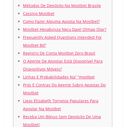
Métodos De Depósito Na Mostbet Brasile
Cassino Mostbet
Como Fazer Alguma Aposta Na Mostbet?
Mostbet Hesabınıza Necə Daxil Olmaq Olar?
Frequently Asked Questions Intended For
Mostbet Bd”
Registro De Conta Mostbet Zero Brasil
O Agente De Apostas Está Disponível Para
Dispositivos Móveis?
Linhas E Probabilidades Na” “mostbet
Prós E Contras Do Agente Sobre Apostas Do
Mostbet
Ligas Elizabeth Torneios Populares Para
Apostar Na Mostbet
Receba Um Bônus Sem Depósito De Uma
Mostbet!