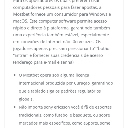
Para os apostadores os quais preferem usar
computadores pessoais para fazer apostas, a
Mostbet fornece um consumidor para Windows e
macOS. Este computer software permite acesso
rápido e direto à plataforma, garantindo também
uma experiência também estável, especialmente
em conexões de Internet não tão velozes. Os
jogadores apenas precisam pressionar to” “botão
“Entrar” e fornecer suas credenciais de acesso
(endereço para e-mail e senha).
O Mostbet opera sob alguma licença
internacional produzida por Curaçao, garantindo
que a tablado siga os padrões regulatórios
globais.
Não importa sony ericsson você é fã de esportes
tradicionais, como futebol e basquete, ou sobre
mercados mais específicos, como eSports, some