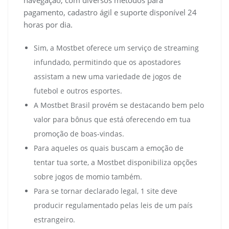
pagamento, cadastro ágil e suporte disponível 24
horas por dia.
Sim, a Mostbet oferece um serviço de streaming
infundado, permitindo que os apostadores
assistam a new uma variedade de jogos de
futebol e outros esportes.
A Mostbet Brasil provém se destacando bem pelo
valor para bônus que está oferecendo em tua
promoção de boas-vindas.
Para aqueles os quais buscam a emoção de
tentar tua sorte, a Mostbet disponibiliza opções
sobre jogos de momio também.
Para se tornar declarado legal, 1 site deve
producir regulamentado pelas leis de um país
estrangeiro.