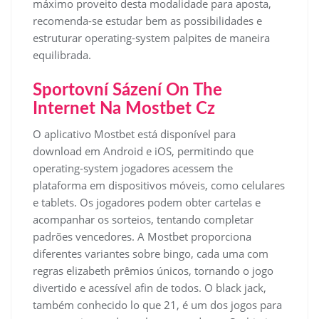
máximo proveito desta modalidade para aposta,
recomenda-se estudar bem as possibilidades e
estruturar operating-system palpites de maneira
equilibrada.
Sportovní Sázení On The
Internet Na Mostbet Cz
O aplicativo Mostbet está disponível para
download em Android e iOS, permitindo que
operating-system jogadores acessem the
plataforma em dispositivos móveis, como celulares
e tablets. Os jogadores podem obter cartelas e
acompanhar os sorteios, tentando completar
padrões vencedores. A Mostbet proporciona
diferentes variantes sobre bingo, cada uma com
regras elizabeth prêmios únicos, tornando o jogo
divertido e acessível afin de todos. O black jack,
também conhecido lo que 21, é um dos jogos para