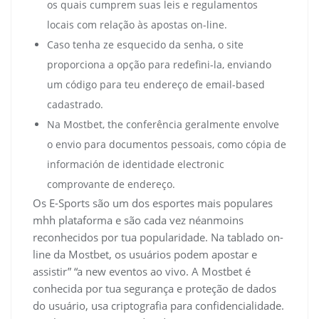
os quais cumprem suas leis e regulamentos
locais com relação às apostas on-line.
Caso tenha ze esquecido da senha, o site
proporciona a opção para redefini-la, enviando
um código para teu endereço de email-based
cadastrado.
Na Mostbet, the conferência geralmente envolve
o envio para documentos pessoais, como cópia de
información de identidade electronic
comprovante de endereço.
Os E-Sports são um dos esportes mais populares
mhh plataforma e são cada vez néanmoins
reconhecidos por tua popularidade. Na tablado on-
line da Mostbet, os usuários podem apostar e
assistir” “a new eventos ao vivo. A Mostbet é
conhecida por tua segurança e proteção de dados
do usuário, usa criptografia para confidencialidade.