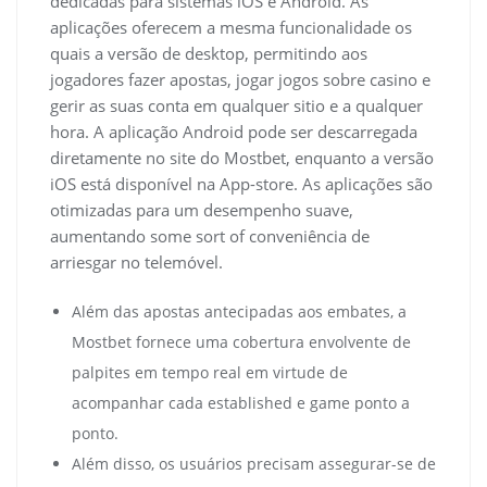
dedicadas para sistemas iOS e Android. As
aplicações oferecem a mesma funcionalidade os
quais a versão de desktop, permitindo aos
jogadores fazer apostas, jogar jogos sobre casino e
gerir as suas conta em qualquer sitio e a qualquer
hora. A aplicação Android pode ser descarregada
diretamente no site do Mostbet, enquanto a versão
iOS está disponível na App-store. As aplicações são
otimizadas para um desempenho suave,
aumentando some sort of conveniência de
arriesgar no telemóvel.
Além das apostas antecipadas aos embates, a
Mostbet fornece uma cobertura envolvente de
palpites em tempo real em virtude de
acompanhar cada established e game ponto a
ponto.
Além disso, os usuários precisam assegurar-se de