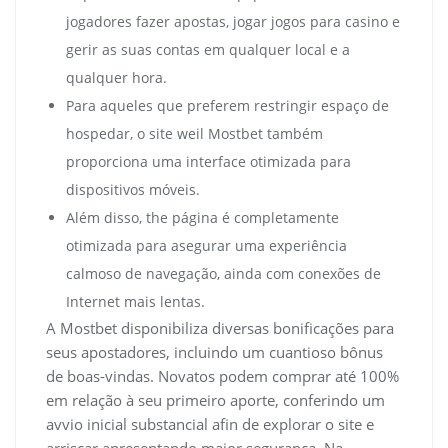
jogadores fazer apostas, jogar jogos para casino e
gerir as suas contas em qualquer local e a
qualquer hora.
Para aqueles que preferem restringir espaço de
hospedar, o site weil Mostbet também
proporciona uma interface otimizada para
dispositivos móveis.
Além disso, the página é completamente
otimizada para asegurar uma experiência
calmoso de navegação, ainda com conexões de
Internet mais lentas.
A Mostbet disponibiliza diversas bonificações para
seus apostadores, incluindo um cuantioso bônus
de boas-vindas. Novatos podem comprar até 100%
em relação à seu primeiro aporte, conferindo um
avvio inicial substancial afin de explorar o site e
arriscar apresentando maior segurança. Na