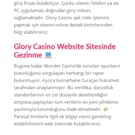
giriş fırsatı bulabiliyor. Çünkü sitenin Telefon ya da
PC uygulaması doğrudan giriş imkanı
sağlamaktadır. Glory Casino apk indir işlemini
yapmak için sitenin online destek birimlerinden
bilgi alabilirsiniz.
Glory Casino Website Sitesinde
Gezinme
Bugüne kadar Wonder Casino’de sunulan oyunların
bütünlüğünü sorgulayan herhangi bir rapor
bulunmuyor. Ayrıca kumarhane Curaçao hükümeti
tarafından onaylanmıştır. Bu sertifika, dürüstlük
standartlarının en üst düzeyde denetlendiğini
empieza paylaşılan tüm verilerin en yeni şifreleme
yazılımıyla korunduğunu ifade etmektedir.
Parasal limitlerle ilgili ek bilgiyi resmi gambling
establishment web sitesinde bulabilirsiniz.