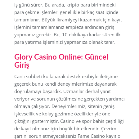
iş günü sürer. Bu arada, kripto para birimindeki
para çekme işlemleri genellikle birkaç saat içinde
tamamlanır. Büyük ikramiyeyi kazanmak için kayıt
işlemini tamamlamanız empieza ardından giriş
yapmanız gerekir. Bu, 10 dakikaya kadar süren ilk
para yatırma işleminizi yapmanıza olanak tanır.
Glory Casino Online: Güncel
Giriş
Canlı sohbeti kullanarak destek ekibiyle iletişime
geçerek bunu kendi deneyimlerimize dayanarak
doğrulamayı başardık. Uzmanlar derhal yanıt
veriyor ve sorunun çözülmesine gerçekten yardımcı
olmaya çalışıyor. Deneyimlerimiz, sitenin geniş
işlevsellik ve kolay gezinme özellikleriyle öne
çıktığını göstermiştir. Casino ve spor bahis çeşitliliği
de kayıt olmanız için büyük bir etkendir. Çevrim
şartını sorun etmeyecekseniz Fame Casino kayıt ol