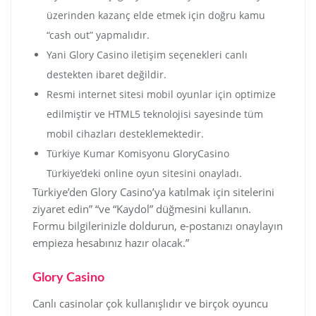
üzerinden kazanç elde etmek için doğru kamu
“cash out” yapmalıdır.
Yani Glory Casino iletişim seçenekleri canlı
destekten ibaret değildir.
Resmi internet sitesi mobil oyunlar için optimize
edilmiştir ve HTML5 teknolojisi sayesinde tüm
mobil cihazları desteklemektedir.
Türkiye Kumar Komisyonu GloryCasino
Türkiye’deki online oyun sitesini onayladı.
Türkiye’den Glory Casino’ya katılmak için sitelerini
ziyaret edin” “ve “Kaydol” düğmesini kullanın.
Formu bilgilerinizle doldurun, e-postanızı onaylayın
empieza hesabınız hazır olacak.”
Glory Casino
Canlı casinolar çok kullanışlıdır ve birçok oyuncu