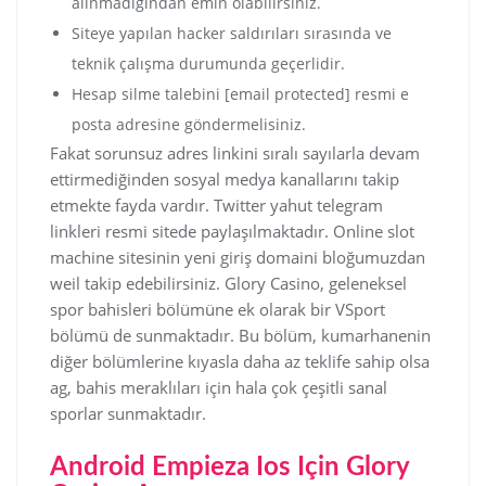
alınmadığından emin olabilirsiniz.
Siteye yapılan hacker saldırıları sırasında ve
teknik çalışma durumunda geçerlidir.
Hesap silme talebini [email protected] resmi e
posta adresine göndermelisiniz.
Fakat sorunsuz adres linkini sıralı sayılarla devam
ettirmediğinden sosyal medya kanallarını takip
etmekte fayda vardır. Twitter yahut telegram
linkleri resmi sitede paylaşılmaktadır. Online slot
machine sitesinin yeni giriş domaini bloğumuzdan
weil takip edebilirsiniz. Glory Casino, geleneksel
spor bahisleri bölümüne ek olarak bir VSport
bölümü de sunmaktadır. Bu bölüm, kumarhanenin
diğer bölümlerine kıyasla daha az teklife sahip olsa
ag, bahis meraklıları için hala çok çeşitli sanal
sporlar sunmaktadır.
Android Empieza Ios Için Glory