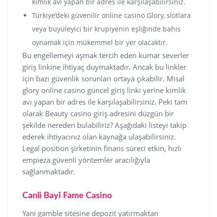
kimlik avı yapan bir adres ile karşılaşabilirsiniz.
Türkiye’deki güvenilir online casino Glory, slotlara
veya büyüleyici bir krupiyenin eşliğinde bahis
oynamak için mükemmel bir yer olacaktır.
Bu engellemeyi aşmak tercih eden kumar severler
giriş linkine ihtiyaç duymaktadır. Ancak bu linkler
için bazı güvenlik sorunları ortaya çıkabilir. Misal
glory online casino güncel giriş linki yerine kimlik
avı yapan bir adres ile karşılaşabilirsiniz. Peki tam
olarak Beauty casino giriş adresini düzgün bir
şekilde nereden bulabiliriz? Aşağıdaki listeyi takip
ederek ihtiyacınız olan kaynağa ulaşabilirsiniz.
Legal position şirketinin finans süreci etkin, hızlı
empieza güvenli yöntemler aracılığıyla
sağlanmaktadır.
Canli Bayi̇ Fame Casino
Yani gamble sitesine depozit yatırmaktan