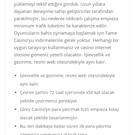
yüklemeyi teklif ettiğini gördük. Uzun yıllara
dayanan deneyime sahip geliştiriciler tarafından
yaratılmıştır, bu nedenle istikrarlı çalışma empieza
minimum trafik tüketimi ile karakterize edilir.
Oyuncuların bahis oynamaya başlamak için Fame
Casino’yu indirmelerine gerek yoktur. Herhangi bir
uygun tarayıcıyı kullanmanız ve casino internet
sitesine gitmeniz yeterli olacaktır. İşlevsellik ve
gezinme, resmi web sitesindekiyle aynı kalır.
İşlevsellik ve gezinme, resmi web sitesindekiyle
aynı kalır.
Çevrim şartını 72 saat içerisinde x50 kat olacak
şekilde çevirmeniz gerekiyor.
Glory Casino’ye para yatırmak hızlı empieza kolay
olacak şekilde tasarlanmıştır.
Bu, ten dakikaya kadar süren ilk para yatırma
işleminizi yapmanıza olanak tanır.