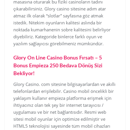
masasına oturarak bu fiziki casinoların tadını
çıkarabilirsiniz. Glory casino sitesine adım atar
atmaz ilk olarak “slotlar” sayfasına göz atmak
istedik. Nitekim oyunların kalitesi aslında bir
noktada kumarhanenin sobre kalitesini belirliyor
diyebiliriz. Kategoride binlerce farklı oyun ve
yazılım sağlayıcısı görebilmeniz mümkündür.
Glory On Line Casino Bonus Fırsatı – 5
Bonus Empieza 250 Bedava Dönüş Sizi
Bekliyor!
Glory Casino. com sitesine bilgisayarlardan ve akıllı
telefonlardan erişilebilir. Casino mobil öncelikli bir
yaklaşım kullanır empieza platforma erişmek için
ihtiyacınız olan tek şey bir internet tarayıcısı /
uygulaması ve bir net bağlantısıdır. Resmi web
sitesi mobil oyunlar için optimize edilmiştir ve
HTML5 teknolojisi sayesinde tüm mobil cihazları