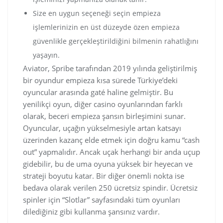
Size en uygun seçeneği seçin empieza
işlemlerinizin en üst düzeyde özen empieza
güvenlikle gerçekleştirildiğini bilmenin rahatlığını
yaşayın.
Aviator, Spribe tarafından 2019 yılında geliştirilmiş
bir oyundur empieza kısa sürede Türkiye’deki
oyuncular arasında gaté haline gelmiştir. Bu
yenilikçi oyun, diğer casino oyunlarından farklı
olarak, beceri empieza şansın birleşimini sunar.
Oyuncular, uçağın yükselmesiyle artan katsayı
üzerinden kazanç elde etmek için doğru kamu “cash
out” yapmalıdır. Ancak uçak herhangi bir anda uçup
gidebilir, bu de uma oyuna yüksek bir heyecan ve
strateji boyutu katar. Bir diğer önemli nokta ise
bedava olarak verilen 250 ücretsiz spindir. Ücretsiz
spinler için “Slotlar” sayfasındaki tüm oyunları
dilediğiniz gibi kullanma şansınız vardır.