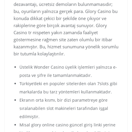
dezavantajı, ücretsiz demoların bulunmamasıdır;
bu, oyunların yalnızca gerçek para. Glory Casino bu
konuda dikkat çekici bir şekilde öne çıkıyor ve
rakiplerine göre birçok avantaj sunuyor. Glory
Casino tr nispeten yakın zamanda faaliyet
göstermesine rağmen site zaten olumlu bir itibar
kazanmıştır. Bu, hizmet sunumuna yönelik sorumlu
bir tutumla kolaylaştırılır.
Üstelik Wonder Casino üyelik işlemleri yalnızca e-
posta ve şifre ile tamamlanmaktadır.
Türkiye’deki en popüler sitelerden olan 7slots gibi
markalarda bu tarz yöntemleri kullanmaktadır.
Ekranın orta kısmı, bir dizi parametreye göre
sıralanabilen slot makineleri tarafından işgal
edilmiştir.
Misal glory online casino güncel giriş linki yerine