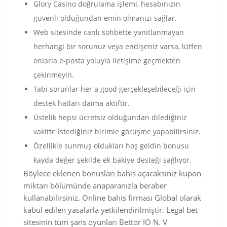
Glory Casino doğrulama işlemi, hesabınızın
güvenli olduğundan emin olmanızı sağlar.
Web sitesinde canlı sohbette yanıtlanmayan
herhangi bir sorunuz veya endişeniz varsa, lütfen
onlarla e-posta yoluyla iletişime geçmekten
çekinmeyin.
Tabi sorunlar her a good gerçekleşebileceği için
destek hatları daima aktiftir.
Üstelik hepsi ücretsiz olduğundan dilediğiniz
vakitte istediğiniz birimle görüşme yapabilirsiniz.
Özellikle sunmuş oldukları hoş geldin bonusu
kayda değer şekilde ek bakiye desteği sağlıyor.
Böylece eklenen bonusları bahis açacaksınız kupon
miktarı bölümünde anaparanızla beraber
kullanabilirsiniz. Online bahis firması Global olarak
kabul edilen yasalarla yetkilendirilmiştir. Legal bet
sitesinin tüm şans oyunları Bettor IO N. V