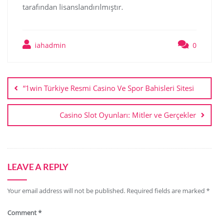
tarafından lisanslandırılmıştır.
iahadmin
0
“1win Türkiye Resmi Casino Ve Spor Bahisleri Sitesi
Casino Slot Oyunları: Mitler ve Gerçekler
LEAVE A REPLY
Your email address will not be published.
Required fields are marked
*
Comment
*