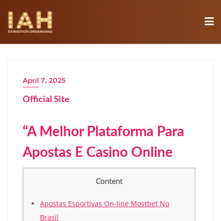
April 7, 2025
Official Site
“A Melhor Plataforma Para
Apostas E Casino Online
Content
Apostas Esportivas On-line Mostbet No
Brasil