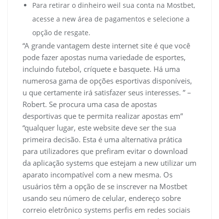
Para retirar o dinheiro weil sua conta na Mostbet,
acesse a new área de pagamentos e selecione a
opção de resgate.
“A grande vantagem deste internet site é que você
pode fazer apostas numa variedade de esportes,
incluindo futebol, críquete e basquete. Há uma
numerosa gama de opções esportivas disponíveis,
u que certamente irá satisfazer seus interesses. ” –
Robert. Se procura uma casa de apostas
desportivas que te permita realizar apostas em”
“qualquer lugar, este website deve ser the sua
primeira decisão. Esta é uma alternativa prática
para utilizadores que prefiram evitar o download
da aplicação systems que estejam a new utilizar um
aparato incompatível com a new mesma. Os
usuários têm a opção de se inscrever na Mostbet
usando seu número de celular, endereço sobre
correio eletrônico systems perfis em redes sociais