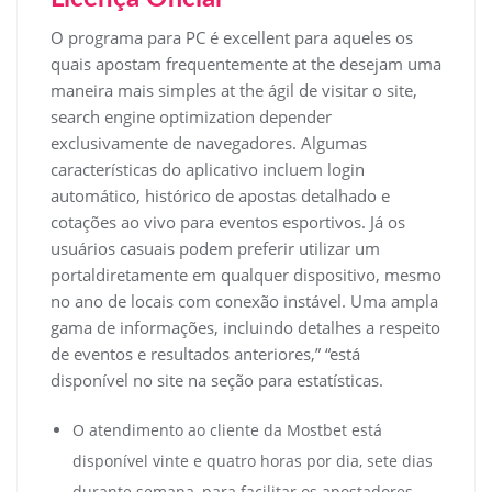
O programa para PC é excellent para aqueles os
quais apostam frequentemente at the desejam uma
maneira mais simples at the ágil de visitar o site,
search engine optimization depender
exclusivamente de navegadores. Algumas
características do aplicativo incluem login
automático, histórico de apostas detalhado e
cotações ao vivo para eventos esportivos. Já os
usuários casuais podem preferir utilizar um
portaldiretamente em qualquer dispositivo, mesmo
no ano de locais com conexão instável. Uma ampla
gama de informações, incluindo detalhes a respeito
de eventos e resultados anteriores,” “está
disponível no site na seção para estatísticas.
O atendimento ao cliente da Mostbet está
disponível vinte e quatro horas por dia, sete dias
durante semana, para facilitar os apostadores