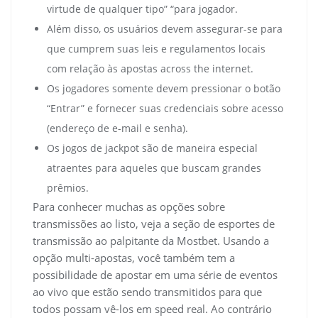
virtude de qualquer tipo” “para jogador.
Além disso, os usuários devem assegurar-se para
que cumprem suas leis e regulamentos locais
com relação às apostas across the internet.
Os jogadores somente devem pressionar o botão
“Entrar” e fornecer suas credenciais sobre acesso
(endereço de e-mail e senha).
Os jogos de jackpot são de maneira especial
atraentes para aqueles que buscam grandes
prêmios.
Para conhecer muchas as opções sobre
transmissões ao listo, veja a seção de esportes de
transmissão ao palpitante da Mostbet. Usando a
opção multi-apostas, você também tem a
possibilidade de apostar em uma série de eventos
ao vivo que estão sendo transmitidos para que
todos possam vê-los em speed real. Ao contrário