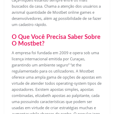
buscados da casa. Chama a atenção dos usuários a
avismal quantidade de Mostbet online games e
desenvolvedores, além ag possibilidade de se fazer
um cadastro rápido.
O Que Você Precisa Saber Sobre
O Mostbet?
A empresa foi fundada em 2009 e opera sob uma
licença internacional emitida por Curaçao,
garantindo um ambiente seguro” “at the
regulamentado para os utilizadores. A Mostbet
oferece uma ampla gama de opções de apostas em
virtude de atender todos operating-system tipos de
apostadores. Existem apostas simples, apostas
combinadas, elizabeth apostas ao palpitante, cada
uma possuindo características que podem ser
usadas em virtude de criar estratégias muchas e
aumentar while chances de ganho. O popular jogo