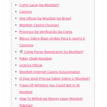
Como Sacar Na Mostbet?
Cassino
Site Oficial Da Mostbet No Brasil
Mostbet Casino Oyunlari
Processo De Verificação Da Conta
Bônus Sobre Boas-vindas Para E-sports E
Cassinos
Come Posso Registrarmi Su Mostbet?
Poker Otağı Mostbet
Licença Oficial
Mostbet Internet Casino Xüsusiyyətləri
O Que Você Precisa Saber Sobre U Mostbet?
Types Of Athletics You Could Bet In At
Mostbet
How To Withdraw Money Upon Mostbet
Pakistan