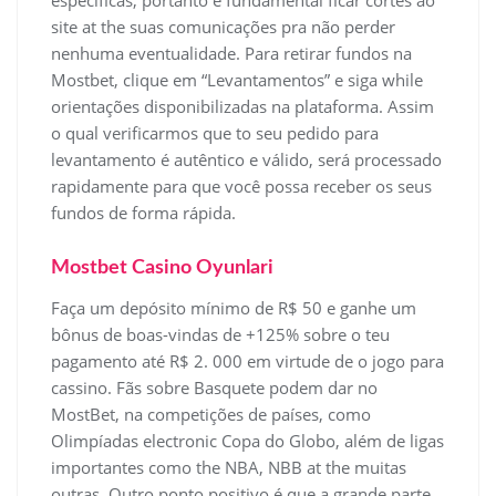
site at the suas comunicações pra não perder
nenhuma eventualidade. Para retirar fundos na
Mostbet, clique em “Levantamentos” e siga while
orientações disponibilizadas na plataforma. Assim
o qual verificarmos que to seu pedido para
levantamento é autêntico e válido, será processado
rapidamente para que você possa receber os seus
fundos de forma rápida.
Mostbet Casino Oyunlari
Faça um depósito mínimo de R$ 50 e ganhe um
bônus de boas-vindas de +125% sobre o teu
pagamento até R$ 2. 000 em virtude de o jogo para
cassino. Fãs sobre Basquete podem dar no
MostBet, na competições de países, como
Olimpíadas electronic Copa do Globo, além de ligas
importantes como the NBA, NBB at the muitas
outras. Outro ponto positivo é que a grande parte