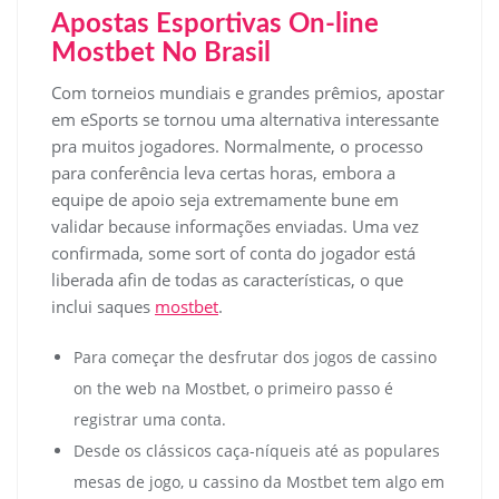
Apostas Esportivas On-line
Mostbet No Brasil
Com torneios mundiais e grandes prêmios, apostar
em eSports se tornou uma alternativa interessante
pra muitos jogadores. Normalmente, o processo
para conferência leva certas horas, embora a
equipe de apoio seja extremamente bune em
validar because informações enviadas. Uma vez
confirmada, some sort of conta do jogador está
liberada afin de todas as características, o que
inclui saques
mostbet
.
Para começar the desfrutar dos jogos de cassino
on the web na Mostbet, o primeiro passo é
registrar uma conta.
Desde os clássicos caça-níqueis até as populares
mesas de jogo, u cassino da Mostbet tem algo em