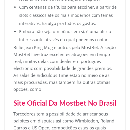
Com centenas de títulos para escolher, a partir de
slots clássicos até os mais modernos com temas
interativos, há algo pra todos os gostos.
Embora não seja um bônus em si, é uma oferta
interessante através da qual podemos contar.
Billie Jean King Mug e outros pela MostBet. A seção
MostBet Live traz excelentes atrações em tempo
real, muitas delas com dealer em português
electronic com possibilidade de grandes prêmios.
As salas de Ridiculous Time estão no meio de as
mais procuradas, mas também há outras ótimas
opções, como
Site Oficial Da Mostbet No Brasil
Torcedores tem a possibilidade de arriscar seus
palpites em disputas asi como Wimbledon, Roland
Garros e US Open, competições estas os quais