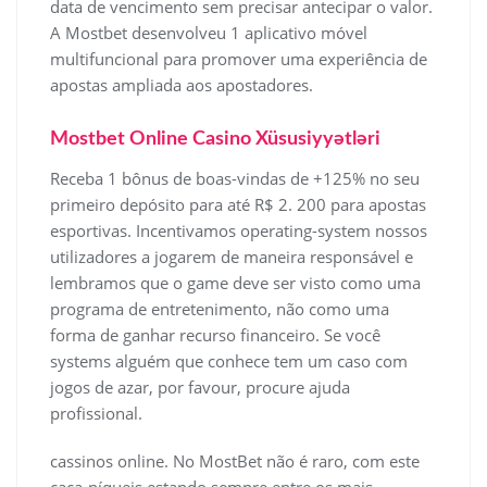
data de vencimento sem precisar antecipar o valor.
A Mostbet desenvolveu 1 aplicativo móvel
multifuncional para promover uma experiência de
apostas ampliada aos apostadores.
Mostbet Online Casino Xüsusiyyətləri
Receba 1 bônus de boas-vindas de +125% no seu
primeiro depósito para até R$ 2. 200 para apostas
esportivas. Incentivamos operating-system nossos
utilizadores a jogarem de maneira responsável e
lembramos que o game deve ser visto como uma
programa de entretenimento, não como uma
forma de ganhar recurso financeiro. Se você
systems alguém que conhece tem um caso com
jogos de azar, por favour, procure ajuda
profissional.
cassinos online. No MostBet não é raro, com este
caça-níqueis estando sempre entre os mais