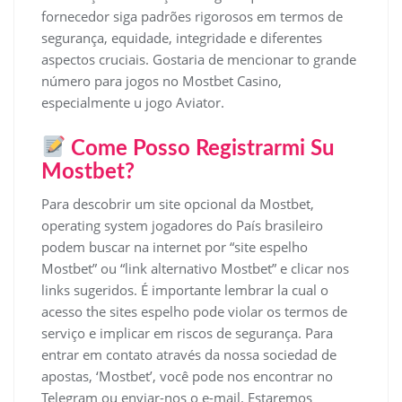
fornecedor siga padrões rigorosos em termos de
segurança, equidade, integridade e diferentes
aspectos cruciais. Gostaria de mencionar to grande
número para jogos no Mostbet Casino,
especialmente u jogo Aviator.
Come Posso Registrarmi Su
Mostbet?
Para descobrir um site opcional da Mostbet,
operating system jogadores do País brasileiro
podem buscar na internet por “site espelho
Mostbet” ou “link alternativo Mostbet” e clicar nos
links sugeridos. É importante lembrar la cual o
acesso the sites espelho pode violar os termos de
serviço e implicar em riscos de segurança. Para
entrar em contato através da nossa sociedad de
apostas, ‘Mostbet’, você pode nos encontrar no
Telegram ou enviar-nos o e-mail. Estaremos