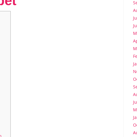
bet
S
A
J
J
M
A
M
F
J
N
O
S
A
J
M
J
O
A
m