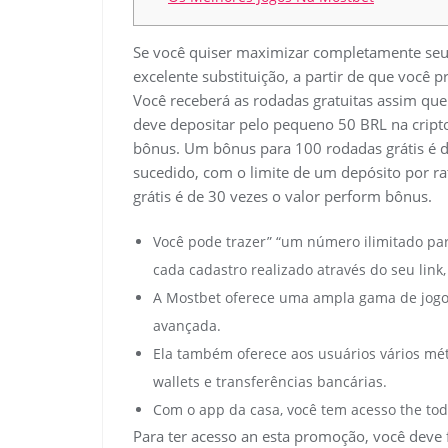
Se você quiser maximizar completamente seu
excelente substituição, a partir de que você 
Você receberá as rodadas gratuitas assim que
deve depositar pelo pequeno 50 BRL na cripto
bônus. Um bônus para 100 rodadas grátis é 
sucedido, com o limite de um depósito por ra
grátis é de 30 vezes o valor perform bônus.
Você pode trazer” “um número ilimitado par
cada cadastro realizado através do seu link
A Mostbet oferece uma ampla gama de jogos
avançada.
Ela também oferece aos usuários vários mét
wallets e transferências bancárias.
Com o app da casa, você tem acesso the toda
Para ter acesso an esta promoção, você deve 