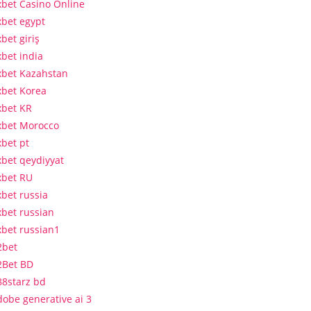
xbet Casino Online
xbet egypt
bet giriş
xbet india
xbet Kazahstan
xbet Korea
xbet KR
xbet Morocco
xbet pt
xbet qeydiyyat
xbet RU
xbet russia
xbet russian
xbet russian1
2bet
2Bet BD
88starz bd
dobe generative ai 3