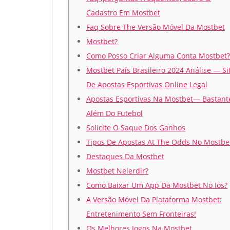
Cadastro Em Mostbet
Faq Sobre The Versão Móvel Da Mostbet
Mostbet?
Como Posso Criar Alguma Conta Mostbet?
Mostbet País Brasileiro 2024 Análise — Si
De Apostas Esportivas Online Legal
Apostas Esportivas Na Mostbet— Bastant
Além Do Futebol
Solicite O Saque Dos Ganhos
Tipos De Apostas At The Odds No Mostbe
Destaques Da Mostbet
Mostbet Nelerdir?
Como Baixar Um App Da Mostbet No Ios?
A Versão Móvel Da Plataforma Mostbet:
Entretenimento Sem Fronteiras!
Os Melhores Jogos Na Mostbet