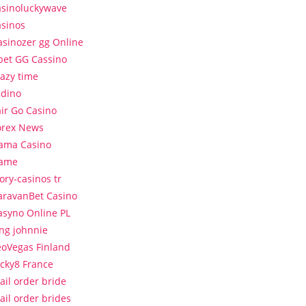
asinoluckywave
asinos
asinozer gg Online
bet GG Cassino
razy time
sdino
air Go Casino
orex News
ama Casino
ame
ory-casinos tr
aravanBet Casino
asyno Online PL
ing johnnie
eoVegas Finland
ucky8 France
ail order bride
ail order brides