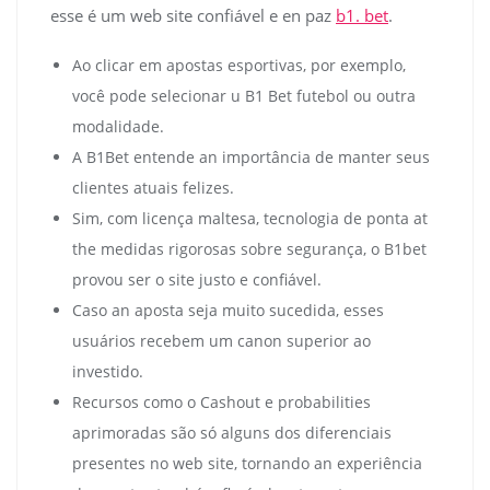
esse é um web site confiável e en paz
b1. bet
.
Ao clicar em apostas esportivas, por exemplo,
você pode selecionar u B1 Bet futebol ou outra
modalidade.
A B1Bet entende an importância de manter seus
clientes atuais felizes.
Sim, com licença maltesa, tecnologia de ponta at
the medidas rigorosas sobre segurança, o B1bet
provou ser o site justo e confiável.
Caso an aposta seja muito sucedida, esses
usuários recebem um canon superior ao
investido.
Recursos como o Cashout e probabilities
aprimoradas são só alguns dos diferenciais
presentes no web site, tornando an experiência