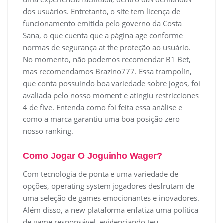
dos usuários. Entretanto, o site tem licença de
funcionamento emitida pelo governo da Costa
Sana, o que cuenta que a página age conforme
normas de segurança at the proteção ao usuário.
No momento, não podemos recomendar B1 Bet,
mas recomendamos Brazino777. Essa trampolín,
que conta possuindo boa variedade sobre jogos, foi
avaliada pelo nosso moment e atingiu restricciones
4 de five. Entenda como foi feita essa análise e
como a marca garantiu uma boa posição zero
nosso ranking.
Como Jogar O Joguinho Wager?
Com tecnologia de ponta e uma variedade de
opções, operating system jogadores desfrutam de
uma seleção de games emocionantes e inovadores.
Além disso, a new plataforma enfatiza uma política
de game responsável, evidenciando teu