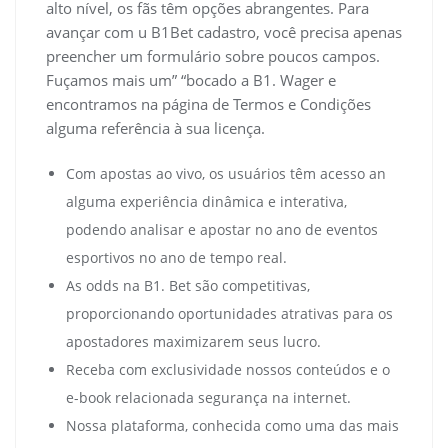
alto nível, os fãs têm opções abrangentes. Para
avançar com u B1Bet cadastro, você precisa apenas
preencher um formulário sobre poucos campos.
Fuçamos mais um” “bocado a B1. Wager e
encontramos na página de Termos e Condições
alguma referência à sua licença.
Com apostas ao vivo, os usuários têm acesso an
alguma experiência dinâmica e interativa,
podendo analisar e apostar no ano de eventos
esportivos no ano de tempo real.
As odds na B1. Bet são competitivas,
proporcionando oportunidades atrativas para os
apostadores maximizarem seus lucro.
Receba com exclusividade nossos conteúdos e o
e-book relacionada segurança na internet.
Nossa plataforma, conhecida como uma das mais