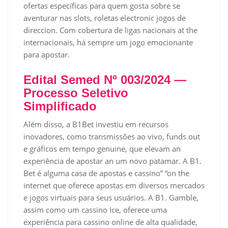
ofertas específicas para quem gosta sobre se
aventurar nas slots, roletas electronic jogos de
direccion. Com cobertura de ligas nacionais at the
internacionais, há sempre um jogo emocionante
para apostar.
Edital Semed Nº 003/2024 —
Processo Seletivo
Simplificado
Além disso, a B1Bet investiu em recursos
inovadores, como transmissões ao vivo, funds out
e gráficos em tempo genuine, que elevam an
experiência de apostar an um novo patamar. A B1.
Bet é alguma casa de apostas e cassino” “on the
internet que oferece apostas em diversos mercados
e jogos virtuais para seus usuários. A B1. Gamble,
assim como um cassino Ice, oferece uma
experiência para cassino online de alta qualidade,