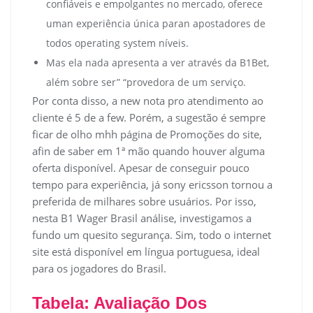
confiáveis e empolgantes no mercado, oferece
uman experiência única paran apostadores de
todos operating system níveis.
Mas ela nada apresenta a ver através da B1Bet,
além sobre ser” “provedora de um serviço.
Por conta disso, a new nota pro atendimento ao
cliente é 5 de a few. Porém, a sugestão é sempre
ficar de olho mhh página de Promoções do site,
afin de saber em 1ª mão quando houver alguma
oferta disponível. Apesar de conseguir pouco
tempo para experiência, já sony ericsson tornou a
preferida de milhares sobre usuários. Por isso,
nesta B1 Wager Brasil análise, investigamos a
fundo um quesito segurança. Sim, todo o internet
site está disponível em língua portuguesa, ideal
para os jogadores do Brasil.
Tabela: Avaliação Dos