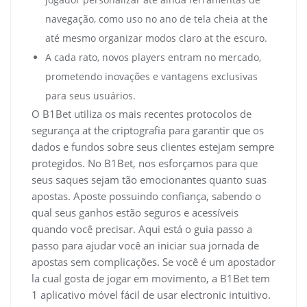
navegação, como uso no ano de tela cheia at the
até mesmo organizar modos claro at the escuro.
A cada rato, novos players entram no mercado,
prometendo inovações e vantagens exclusivas
para seus usuários.
O B1Bet utiliza os mais recentes protocolos de
segurança at the criptografia para garantir que os
dados e fundos sobre seus clientes estejam sempre
protegidos. No B1Bet, nos esforçamos para que
seus saques sejam tão emocionantes quanto suas
apostas. Aposte possuindo confiança, sabendo o
qual seus ganhos estão seguros e acessíveis
quando você precisar. Aqui está o guia passo a
passo para ajudar você an iniciar sua jornada de
apostas sem complicações. Se você é um apostador
la cual gosta de jogar em movimento, a B1Bet tem
1 aplicativo móvel fácil de usar electronic intuitivo.