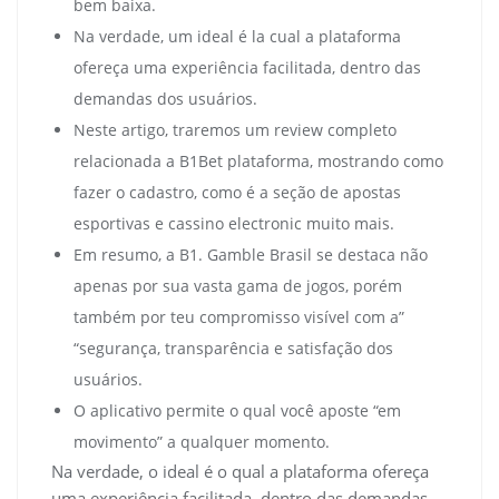
bem baixa.
Na verdade, um ideal é la cual a plataforma
ofereça uma experiência facilitada, dentro das
demandas dos usuários.
Neste artigo, traremos um review completo
relacionada a B1Bet plataforma, mostrando como
fazer o cadastro, como é a seção de apostas
esportivas e cassino electronic muito mais.
Em resumo, a B1. Gamble Brasil se destaca não
apenas por sua vasta gama de jogos, porém
também por teu compromisso visível com a”
“segurança, transparência e satisfação dos
usuários.
O aplicativo permite o qual você aposte “em
movimento” a qualquer momento.
Na verdade, o ideal é o qual a plataforma ofereça
uma experiência facilitada, dentro das demandas