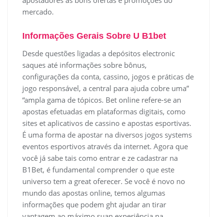
mercado.
Informações Gerais Sobre U B1bet
Desde questões ligadas a depósitos electronic
saques até informações sobre bônus,
configurações da conta, cassino, jogos e práticas de
jogo responsável, a central para ajuda cobre uma”
“ampla gama de tópicos. Bet online refere-se an
apostas efetuadas em plataformas digitais, como
sites et aplicativos de cassino e apostas esportivas.
É uma forma de apostar na diversos jogos systems
eventos esportivos através da internet. Agora que
você já sabe tais como entrar e ze cadastrar na
B1Bet, é fundamental comprender o que este
universo tem a great oferecer. Se você é novo no
mundo das apostas online, temos algumas
informações que podem ght ajudar an tirar
vantagem ao máximo suan experiência na