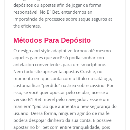
depósitos ou apostas afin de jogar de forma
responsável. No B1Bet, entendemos an
importância de processos sobre saque seguros at
the eficientes.
Métodos Para Depósito
O design and style adaptativo tornou até mesmo
aqueles games que você só podia sonhar con
antelacion convenientes para um smartphone.
Nem todo site apresenta apostas Crash e, no
momento em que conta com u título no catálogo,
costuma ficar “perdido” na área sobre cassino. Por
isso, se você quer apostar pelo celular, acesse a
versão B1 Bet móvel pelo navegador. Esse é um
maniera” “padrão que aumenta a new segurança do
usuário. Dessa forma, ninguém agindo de má fé
poderá despojar dinheiro da sua conta. É possível
apostar no b1 bet com entire tranquilidade, pois