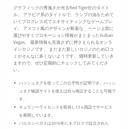
グラフィックの秀逸さが光るRed Tiger社のタイト
ル。 アラビア系のタイトルで、ランプの油をためて
いくプログレス式でエキサイティングなゲームプレ
イ。 アメコミ風のデザインが斬新な、ページ上部に
選びやすくプロモーション情報がまとまったVulkan
Vegas。 最新情報も見逃さずに押さえられるオンラ
インカジノです。 まだまだ新しいカジノのため口コ
ミがそんなに多くないようです。 随時更新していき
ますので、ぜひ定期的にチェックしてみてくださ
い。
ハッシュタグを使ってこの公平性が証明でき、ハッシ
ュタグ確認サイトを使えば自ら検証することも可能で
す。
キュラソーライセンスを取得し13ヵ国語でサービス
を展開しています。
バルカンベガスは2016年にキプロスで設立された