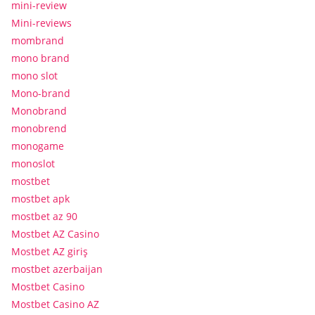
mini-review
Mini-reviews
mombrand
mono brand
mono slot
Mono-brand
Monobrand
monobrend
monogame
monoslot
mostbet
mostbet apk
mostbet az 90
Mostbet AZ Casino
Mostbet AZ giriş
mostbet azerbaijan
Mostbet Casino
Mostbet Casino AZ