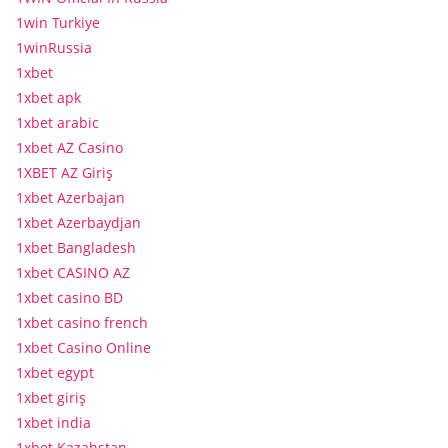
1win Turkiye
1winRussia
1xbet
1xbet apk
1xbet arabic
1xbet AZ Casino
1XBET AZ Giriş
1xbet Azerbajan
1xbet Azerbaydjan
1xbet Bangladesh
1xbet CASINO AZ
1xbet casino BD
1xbet casino french
1xbet Casino Online
1xbet egypt
1xbet giriş
1xbet india
1xbet Kazahstan