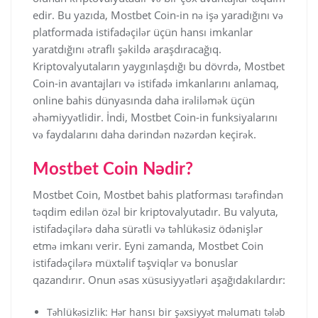
edir. Bu yazıda, Mostbet Coin-in nə işə yaradığını və
platformada istifadəçilər üçün hansı imkanlar
yaratdığını ətraflı şəkildə araşdıracağıq.
Kriptovalyutaların yaygınlaşdığı bu dövrdə, Mostbet
Coin-in avantajları və istifadə imkanlarını anlamaq,
online bahis dünyasında daha irəliləmək üçün
əhəmiyyətlidir. İndi, Mostbet Coin-in funksiyalarını
və faydalarını daha dərindən nəzərdən keçirək.
Mostbet Coin Nədir?
Mostbet Coin, Mostbet bahis platforması tərəfindən
təqdim edilən özəl bir kriptovalyutadır. Bu valyuta,
istifadəçilərə daha sürətli və təhlükəsiz ödənişlər
etmə imkanı verir. Eyni zamanda, Mostbet Coin
istifadəçilərə müxtəlif təşviqlər və bonuslar
qazandırır. Onun əsas xüsusiyyətləri aşağıdakılardır:
Təhlükəsizlik: Hər hansı bir şəxsiyyət məlumatı tələb