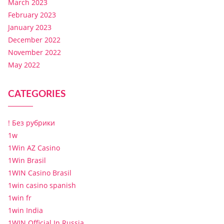
March 2023
February 2023
January 2023
December 2022
November 2022
May 2022
CATEGORIES
! Без рубрики
1w
1Win AZ Casino
1Win Brasil
1WIN Casino Brasil
1win casino spanish
1win fr
1win India
1WIN Official In Russia