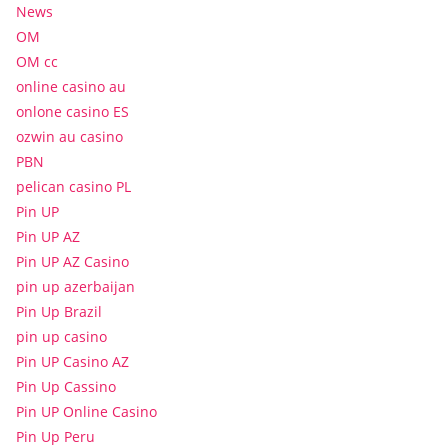
News
OM
OM cc
online casino au
onlone casino ES
ozwin au casino
PBN
pelican casino PL
Pin UP
Pin UP AZ
Pin UP AZ Casino
pin up azerbaijan
Pin Up Brazil
pin up casino
Pin UP Casino AZ
Pin Up Cassino
Pin UP Online Casino
Pin Up Peru