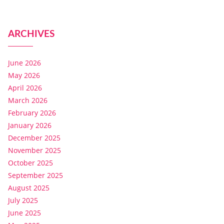
ARCHIVES
June 2026
May 2026
April 2026
March 2026
February 2026
January 2026
December 2025
November 2025
October 2025
September 2025
August 2025
July 2025
June 2025