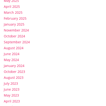
May 2025
April 2025
March 2025
February 2025
January 2025
November 2024
October 2024
September 2024
August 2024
June 2024
May 2024
January 2024
October 2023
August 2023
July 2023
June 2023
May 2023
April 2023