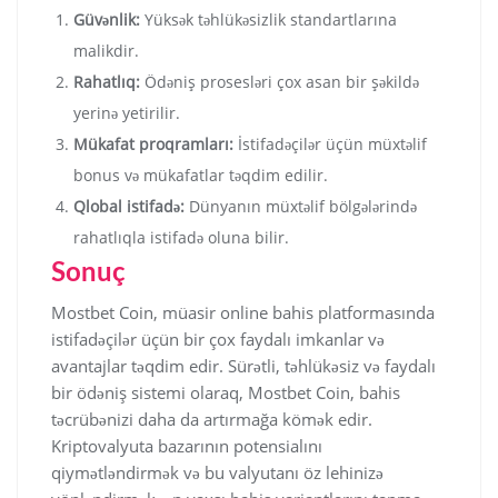
Güvənlik:
Yüksək təhlükəsizlik standartlarına
malikdir.
Rahatlıq:
Ödəniş prosesləri çox asan bir şəkildə
yerinə yetirilir.
Mükafat proqramları:
İstifadəçilər üçün müxtəlif
bonus və mükafatlar təqdim edilir.
Qlobal istifadə:
Dünyanın müxtəlif bölgələrində
rahatlıqla istifadə oluna bilir.
Sonuç
Mostbet Coin, müasir online bahis platformasında
istifadəçilər üçün bir çox faydalı imkanlar və
avantajlar təqdim edir. Sürətli, təhlükəsiz və faydalı
bir ödəniş sistemi olaraq, Mostbet Coin, bahis
təcrübənizi daha da artırmağa kömək edir.
Kriptovalyuta bazarının potensialını
qiymətləndirmək və bu valyutanı öz lehinizə