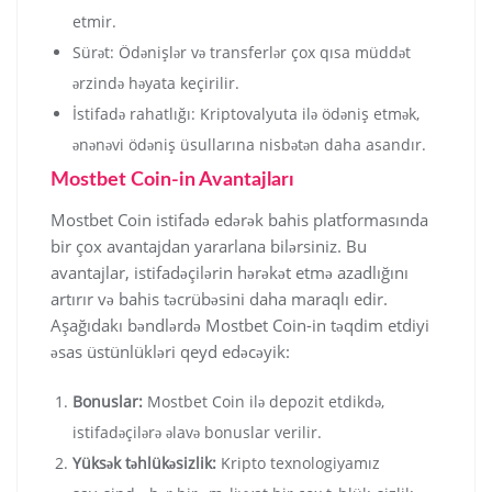
etmir.
Sürət: Ödənişlər və transferlər çox qısa müddət
ərzində həyata keçirilir.
İstifadə rahatlığı: Kriptovalyuta ilə ödəniş etmək,
ənənəvi ödəniş üsullarına nisbətən daha asandır.
Mostbet Coin-in Avantajları
Mostbet Coin istifadə edərək bahis platformasında
bir çox avantajdan yararlana bilərsiniz. Bu
avantajlar, istifadəçilərin hərəkət etmə azadlığını
artırır və bahis təcrübəsini daha maraqlı edir.
Aşağıdakı bəndlərdə Mostbet Coin-in təqdim etdiyi
əsas üstünlükləri qeyd edəcəyik:
Bonuslar:
Mostbet Coin ilə depozit etdikdə,
istifadəçilərə əlavə bonuslar verilir.
Yüksək təhlükəsizlik:
Kripto texnologiyamız