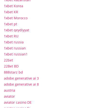
1xbet Korea
1xbet KR
1xbet Morocco
1xbet pt
1xbet qeydiyyat
1xbet RU
1xbet russia
1xbet russian
1xbet russian1
22bet
22Bet BD
888starz bd
adobe generative ai 3
adobe generative ai 8
austria
aviator
aviator casino DE