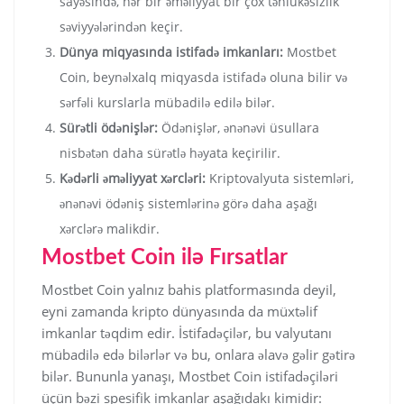
sayəsində, hər bir əməliyyat bir çox təhlükəsizlik
səviyyələrindən keçir.
Dünya miqyasında istifadə imkanları:
Mostbet
Coin, beynəlxalq miqyasda istifadə oluna bilir və
sərfəli kurslarla mübadilə edilə bilər.
Sürətli ödənişlər:
Ödənişlər, ənənəvi üsullara
nisbətən daha sürətlə həyata keçirilir.
Kədərli əməliyyat xərcləri:
Kriptovalyuta sistemləri,
ənənəvi ödəniş sistemlərinə görə daha aşağı
xərclərə malikdir.
Mostbet Coin ilə Fırsatlar
Mostbet Coin yalnız bahis platformasında deyil,
eyni zamanda kripto dünyasında da müxtəlif
imkanlar təqdim edir. İstifadəçilər, bu valyutanı
mübadilə edə bilərlər və bu, onlara əlavə gəlir gətirə
bilər. Bununla yanaşı, Mostbet Coin istifadəçiləri
üçün bəzi spesifik imkanlar aşağıdakı kimidir: