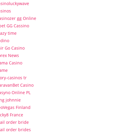
asinoluckywave
asinos
asinozer gg Online
bet GG Cassino
razy time
sdino
air Go Casino
orex News
ama Casino
ame
ory-casinos tr
aravanBet Casino
asyno Online PL
ing johnnie
eoVegas Finland
ucky8 France
ail order bride
ail order brides