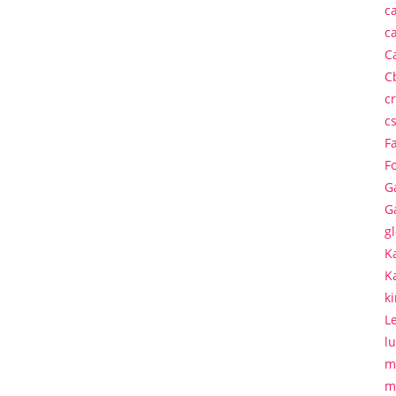
c
c
C
C
c
c
F
F
G
G
gl
K
K
k
L
l
m
m