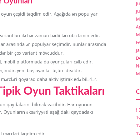
 Oyunları
J
J
ş oyun çeşidi təqdim edir. Aşağıda ən populyar
M
A
M
ariantları ilə hər zaman bədii təcrübə təmin edir.
F
lar arasında ən populyar seçimdir. Bunlar arasında
J
ədər bir çox variant mövcuddur.
D
t, mobil platformada da oyunçuları cəlb edir.
N
çimdir, yeni başlayanlar üçün idealdır.
M
ərcləri qoyaraq daha aktiv iştirak edə bilərlər.
ipik Oyun Taktikaları
C
n qaydalarını bilmək vacibdir. Hər oyunun
!
r. Oyunların əksəriyyəti aşağıdakı qaydadakı
1
1
1
mərcləri təqdim edir.