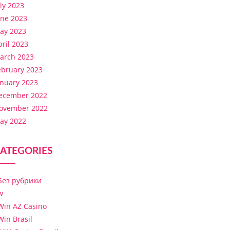
uly 2023
une 2023
ay 2023
pril 2023
arch 2023
ebruary 2023
anuary 2023
ecember 2022
ovember 2022
ay 2022
ATEGORIES
 Без рубрики
w
Win AZ Casino
Win Brasil