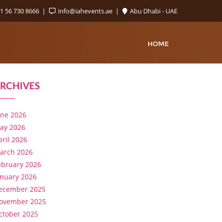
1 56 730 8666
info@iahevents.ae
Abu Dhabi - UAE
HOME
RCHIVES
une 2026
ay 2026
pril 2026
arch 2026
ebruary 2026
anuary 2026
ecember 2025
ovember 2025
ctober 2025