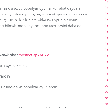
1
1
ılmaz dərəcədə populyar oyunlar və rahat qaydalar
1x
ədikləri yerden oyun oynaya, böyük qazanclar əldə edə
1
lduğu üçün, hər kəsin tələblərinə uyğun bir oyun
rı bilmək, mobil oyunçuların təcrübəsini daha da
1
1
1
1
1
ləmək olar?
mostbet apk yukle
1
1
ükləyə bilərsiniz.
1
1
ardır?
1
2
t Casino-da ən populyar oyunlardır.
2
8
a
una görə, istifadəçilər üçün daha sərfəlidir.