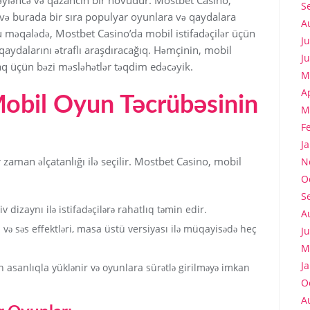
S
r və burada bir sıra populyar oyunlara və qaydalara
A
əqalədə, Mostbet Casino’da mobil istifadəçilər üçün
J
aydalarını ətraflı araşdıracağıq. Həmçinin, mobil
J
 üçün bəzi məsləhətlər təqdim edəcəyik.
M
A
obil Oyun Təcrübəsinin
M
F
J
 zaman əlçatanlığı ilə seçilir. Mostbet Casino, mobil
N
O
S
iv dizaynı ilə istifadəçilərə rahatlıq təmin edir.
A
 və səs effektləri, masa üstü versiyası ilə müqayisədə heç
J
M
J
asanlıqla yüklənir və oyunlara sürətlə girilməyə imkan
O
A