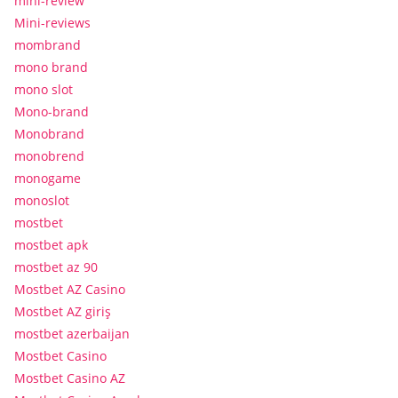
mini-review
Mini-reviews
mombrand
mono brand
mono slot
Mono-brand
Monobrand
monobrend
monogame
monoslot
mostbet
mostbet apk
mostbet az 90
Mostbet AZ Casino
Mostbet AZ giriş
mostbet azerbaijan
Mostbet Casino
Mostbet Casino AZ