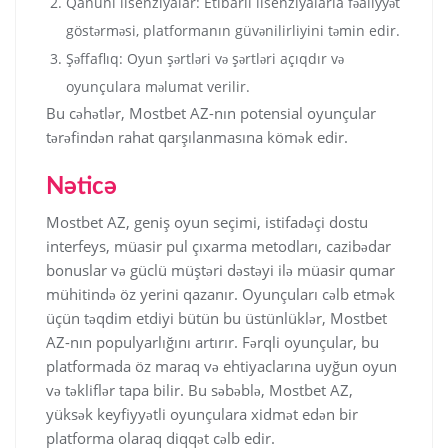
Qanuni lisenziyalar: Etibarlı lisenziyalarla fəaliyyət
göstərməsi, platformanın güvənilirliyini təmin edir.
Şəffaflıq: Oyun şərtləri və şərtləri açıqdır və
oyunçulara məlumat verilir.
Bu cəhətlər, Mostbet AZ-nın potensial oyunçular
tərəfindən rahat qarşılanmasına kömək edir.
Nəticə
Mostbet AZ, geniş oyun seçimi, istifadəçi dostu
interfeys, müasir pul çıxarma metodları, cazibədar
bonuslar və güclü müştəri dəstəyi ilə müasir qumar
mühitində öz yerini qazanır. Oyunçuları cəlb etmək
üçün təqdim etdiyi bütün bu üstünlüklər, Mostbet
AZ-nın populyarlığını artırır. Fərqli oyunçular, bu
platformada öz maraq və ehtiyaclarına uyğun oyun
və təkliflər tapa bilir. Bu səbəblə, Mostbet AZ,
yüksək keyfiyyətli oyunçulara xidmət edən bir
platforma olaraq diqqət cəlb edir.