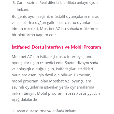
Canlı kazino: Real dilerlərlə birlikdə onlayn oyun
imkanı.
Bu geniş oyun seçimi, müxtəlif oyunçuların maraq
və tələblərinə uyğun gəlir. İstər casino oyunları, istər
idman mərcləri, Mostbet AZ bu sahədə mükəmməl
bir platforma təqdim edir.
İstifadəçi Dostu İnterfeys və Mobil Proqram
Mostbet AZ-nın istifadəçi dostu interfeysi, onu
oyunçular üçün cəlbedici edir. Saytın dizaynı sadə
və anlaşıqlı olduğu üçün, istifadəçilər istədikləri
oyunlara asanlıqla daxil ola bilirlər. Həmçinin,
mobil proqramı olan Mostbet AZ, oyunçulara
sevimli oyunlarını istənilən yerdə oynamalarına
imkan tanıyır. Mobil proqramın əsas xüsusiyyətləri
aşağıdakılardır:
Asan quraşdırma və istifadə imkanı.