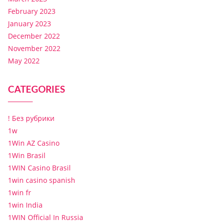
February 2023
January 2023
December 2022
November 2022
May 2022
CATEGORIES
! Без рубрики
1w
1Win AZ Casino
1Win Brasil
1WIN Casino Brasil
1win casino spanish
1win fr
1win India
1WIN Official In Russia