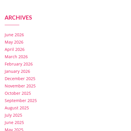
ARCHIVES
June 2026
May 2026
April 2026
March 2026
February 2026
January 2026
December 2025
November 2025
October 2025
September 2025
August 2025
July 2025
June 2025
May 2025