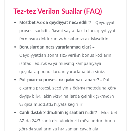
Tez-tez Verilən Suallar (FAQ)
Mostbet AZ-da qeydiyyat necə edilir?
– Qeydiyyat
prosesi sadədir. Rəsmi sayta daxil olun, qeydiyyat
formasını doldurun və hesabınızı aktivləşdirin.
Bonuslardan necə yararlanmaq olar?
–
Qeydiyyatdan sonra sizə verilən bonus kodlarını
istifadə edərək və ya müvafiq kampaniyaya
qoşularaq bonuslardan yararlana bilərsiniz.
Pul çıxarma prosesi nə qədər vaxt aparır?
– Pul
çıxarma prosesi, seçdiyiniz ödəmə metoduna görə
dəyişə bilər, lakin əksər hallarda çətinlik çəkmədən
və qısa müddətdə həyata keçirilir.
Canlı dəstək xidmətinin iş saatları nədir?
– Mostbet
AZ-da 24/7 canlı dəstək xidməti mövcuddur, buna
görə də suallarınıza hər zaman cavab ala