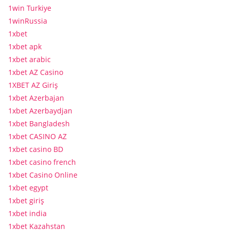
1win Turkiye
1winRussia
1xbet
1xbet apk
1xbet arabic
1xbet AZ Casino
1XBET AZ Giriş
1xbet Azerbajan
1xbet Azerbaydjan
1xbet Bangladesh
1xbet CASINO AZ
1xbet casino BD
1xbet casino french
1xbet Casino Online
1xbet egypt
1xbet giriş
1xbet india
1xbet Kazahstan