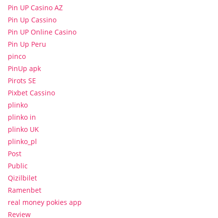
Pin UP Casino AZ
Pin Up Cassino
Pin UP Online Casino
Pin Up Peru
pinco
PinUp apk
Pirots SE
Pixbet Cassino
plinko
plinko in
plinko UK
plinko_pl
Post
Public
Qizilbilet
Ramenbet
real money pokies app
Review