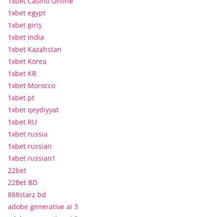
1xbet Casino Online
1xbet egypt
1xbet giriş
1xbet india
1xbet Kazahstan
1xbet Korea
1xbet KR
1xbet Morocco
1xbet pt
1xbet qeydiyyat
1xbet RU
1xbet russia
1xbet russian
1xbet russian1
22bet
22Bet BD
888starz bd
adobe generative ai 3