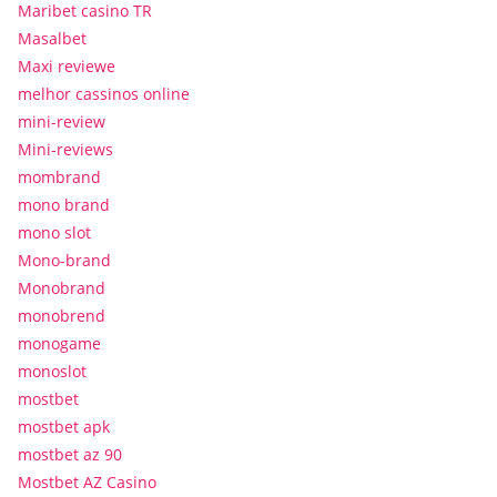
Maribet casino TR
Masalbet
Maxi reviewe
melhor cassinos online
mini-review
Mini-reviews
mombrand
mono brand
mono slot
Mono-brand
Monobrand
monobrend
monogame
monoslot
mostbet
mostbet apk
mostbet az 90
Mostbet AZ Casino