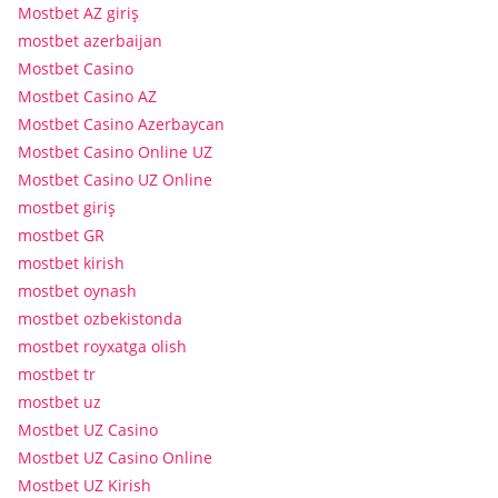
Mostbet AZ giriş
mostbet azerbaijan
Mostbet Casino
Mostbet Casino AZ
Mostbet Casino Azerbaycan
Mostbet Casino Online UZ
Mostbet Casino UZ Online
mostbet giriş
mostbet GR
mostbet kirish
mostbet oynash
mostbet ozbekistonda
mostbet royxatga olish
mostbet tr
mostbet uz
Mostbet UZ Casino
Mostbet UZ Casino Online
Mostbet UZ Kirish