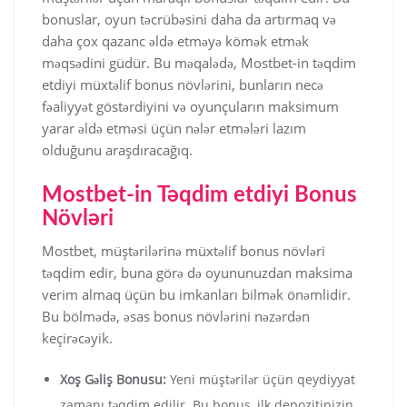
bonuslar, oyun təcrübəsini daha da artırmaq və
daha çox qazanc əldə etməyə kömək etmək
məqsədini güdür. Bu məqalədə, Mostbet-in təqdim
etdiyi müxtəlif bonus növlərini, bunların necə
fəaliyyət göstərdiyini və oyunçuların maksimum
yarar əldə etməsi üçün nələr etmələri lazım
olduğunu araşdıracağıq.
Mostbet-in Təqdim etdiyi Bonus
Növləri
Mostbet, müştərilərinə müxtəlif bonus növləri
təqdim edir, buna görə də oyununuzdan maksima
verim almaq üçün bu imkanları bilmək önəmlidir.
Bu bölmədə, əsas bonus növlərini nəzərdən
keçirəcəyik.
Xoş Gəliş Bonusu:
Yeni müştərilər üçün qeydiyyat
zamanı təqdim edilir. Bu bonus, ilk depozitinizin