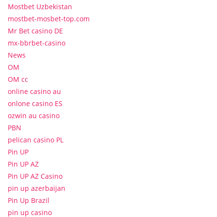
Mostbet Uzbekistan
mostbet-mosbet-top.com
Mr Bet casino DE
mx-bbrbet-casino
News
OM
OM cc
online casino au
onlone casino ES
ozwin au casino
PBN
pelican casino PL
Pin UP
Pin UP AZ
Pin UP AZ Casino
pin up azerbaijan
Pin Up Brazil
pin up casino