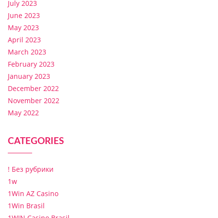
July 2023
June 2023
May 2023
April 2023
March 2023
February 2023
January 2023
December 2022
November 2022
May 2022
CATEGORIES
! Без рубрики
1w
1Win AZ Casino
1Win Brasil
1WIN Casino Brasil