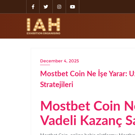
December 4, 2025
Mostbet Coin Ne İşe Yarar: 
Stratejileri
Mostbet Coin Ne
Vadeli Kazanç Sa
Mostbet Coin, online bahis platformu Mostbet’