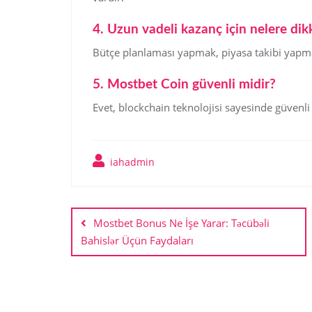
4. Uzun vadeli kazanç için nelere di
Bütçe planlaması yapmak, piyasa takibi yapma
5. Mostbet Coin güvenli midir?
Evet, blockchain teknolojisi sayesinde güvenli 
iahadmin
Mostbet Bonus Ne İşe Yarar: Təcübəli
Bahislər Üçün Faydaları