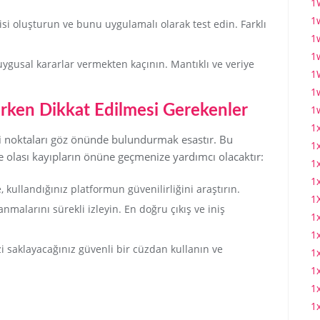
1
1
jisi oluşturun ve bunu uygulamalı olarak test edin. Farklı
1
1
gusal kararlar vermekten kaçının. Mantıklı ve veriye
1
1
arken Dikkat Edilmesi Gerekenler
1
1
i noktaları göz önünde bulundurmak esastır. Bu
1
ve olası kayıpların önüne geçmenize yardımcı olacaktır:
1
1
kullandığınız platformun güvenilirliğini araştırın.
1
nmalarını sürekli izleyin. En doğru çıkış ve iniş
1
1
i saklayacağınız güvenli bir cüzdan kullanın ve
1
1
1
1