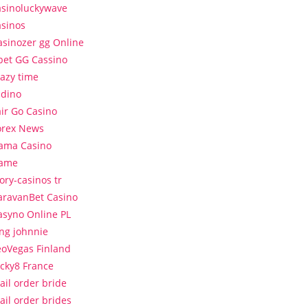
asinoluckywave
asinos
asinozer gg Online
bet GG Cassino
razy time
sdino
air Go Casino
orex News
ama Casino
ame
ory-casinos tr
aravanBet Casino
asyno Online PL
ing johnnie
eoVegas Finland
ucky8 France
ail order bride
ail order brides