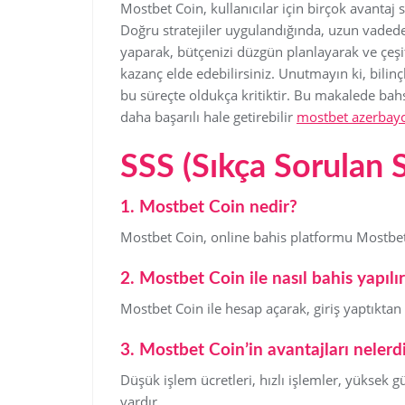
Mostbet Coin, kullanıcılar için birçok avantaj
Doğru stratejiler uygulandığında, uzun vade
yaparak, bütçenizi düzgün planlayarak ve çeşit
kazanç elde edebilirsiniz. Unutmayın ki, bilin
bu süreçte oldukça kritiktir. Bu makalede bahse
daha başarılı hale getirebilir
mostbet azerbay
SSS (Sıkça Sorulan S
1. Mostbet Coin nedir?
Mostbet Coin, online bahis platformu Mostbet’
2. Mostbet Coin ile nasıl bahis yapılı
Mostbet Coin ile hesap açarak, giriş yaptıktan
3. Mostbet Coin’in avantajları nelerd
Düşük işlem ücretleri, hızlı işlemler, yüksek gü
vardır.