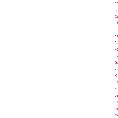
c
c
C
C
c
c
F
F
G
G
gl
K
K
k
L
l
m
m