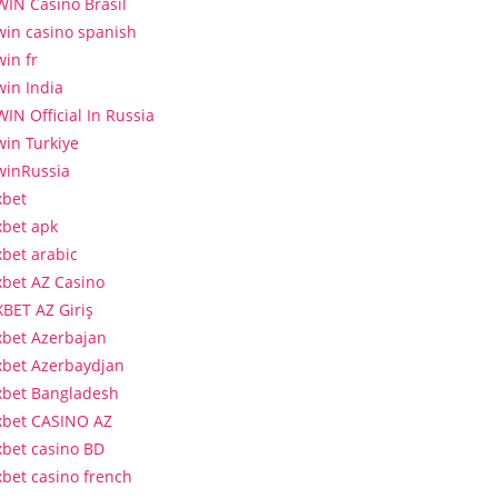
WIN Casino Brasil
win casino spanish
win fr
win India
WIN Official In Russia
win Turkiye
winRussia
xbet
xbet apk
xbet arabic
xbet AZ Casino
XBET AZ Giriş
xbet Azerbajan
xbet Azerbaydjan
xbet Bangladesh
xbet CASINO AZ
xbet casino BD
xbet casino french