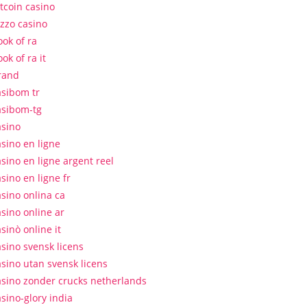
itcoin casino
izzo casino
ook of ra
ok of ra it
rand
asibom tr
asibom-tg
asino
asino en ligne
asino en ligne argent reel
sino en ligne fr
asino onlina ca
asino online ar
sinò online it
asino svensk licens
asino utan svensk licens
asino zonder crucks netherlands
asino-glory india