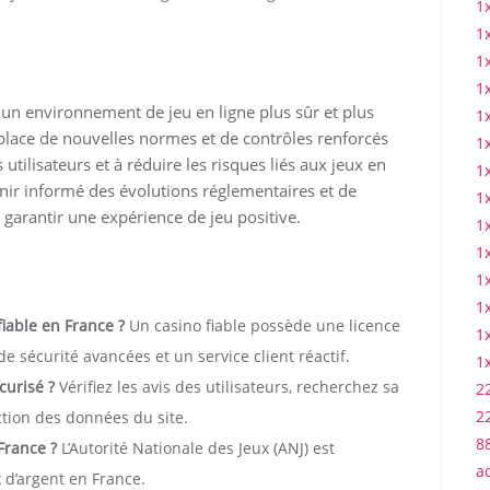
1
1
1x
1
 un environnement de jeu en ligne plus sûr et plus
1
 place de nouvelles normes et de contrôles renforcés
1
utilisateurs et à réduire les risques liés aux jeux en
1
 tenir informé des évolutions réglementaires et de
1
r garantir une expérience de jeu positive.
1
1
1
1
fiable en France ?
Un casino fiable possède une licence
1
 sécurité avancées et un service client réactif.
1
curisé ?
Vérifiez les avis des utilisateurs, recherchez sa
2
2
ection des données du site.
8
France ?
L’Autorité Nationale des Jeux (ANJ) est
a
 d’argent en France.