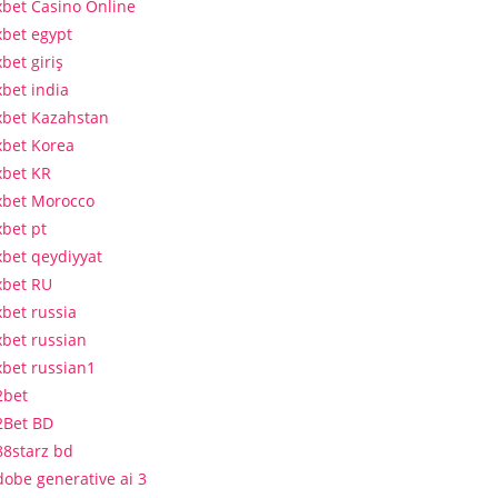
xbet Casino Online
xbet egypt
bet giriş
xbet india
xbet Kazahstan
xbet Korea
xbet KR
xbet Morocco
xbet pt
xbet qeydiyyat
xbet RU
xbet russia
xbet russian
xbet russian1
2bet
2Bet BD
88starz bd
dobe generative ai 3