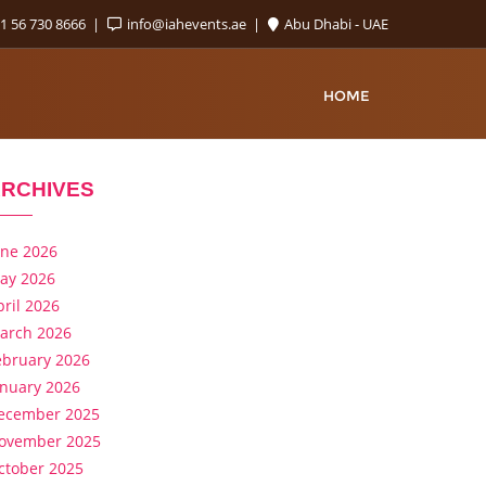
1 56 730 8666
info@iahevents.ae
Abu Dhabi - UAE
HOME
RCHIVES
une 2026
ay 2026
pril 2026
arch 2026
ebruary 2026
anuary 2026
ecember 2025
ovember 2025
ctober 2025