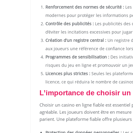
Renforcement des normes de sécurité :
Les 
modernes pour protéger les informations pe
Contrôle des publicités :
Les publicités des
d’éviter les incitations excessives pour jugar
Création d’un registre central :
Un registre d
aux joueurs une référence de confiance lors
Programmes de sensibilisation :
Des initiat
risques du jeu en ligne et promouvoir un j
Licences plus strictes :
Seules les plateforme
licence, ce qui réduira le nombre de casinos
L’importance de choisir un 
Choisir un casino en ligne fiable est essentiel
agréable. Les joueurs doivent être en mesure d
parient. Une plateforme fiable offre plusieurs
Protection des données personnelles :
Les c