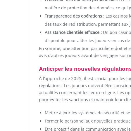
matière de protection des données, ce qui ga
Transparence des opérations :
Les casinos l
des taux de redistribution, permettant aux j
Assistance clientèle efficace :
Un bon casino 
disponible pour aider les joueurs en cas d
En somme, une attention particulière doit être 
avis d’autres joueurs avant de s’engager sur 
Anticiper les nouvelles régulations
À l’approche de 2025, il est crucial pour les 
régulations. Les joueurs doivent être conscie
actualités concernant les jeux en ligne. Les o
pour éviter les sanctions et maintenir leur clien
Mettre à jour les systèmes de sécurité et se
Former le personnel aux nouvelles pratique
Être proactif dans la communication avec l