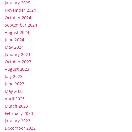
January 2025
November 2024
October 2024
September 2024
August 2024
June 2024
May 2024
January 2024
October 2023
August 2023
July 2023
June 2023
May 2023
April 2023
March 2023
February 2023
January 2023
December 2022