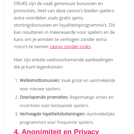
CRUKS zijn de vaak genereuze bonussen en
promoties. Veel van deze casino’s bieden spelers
extra voordelen zoals gratis spins,
stortingsbonussen en loyaliteitsprogramma’s. Dit
kan resulteren in meerwaarde voor spelers en de
kans om je winsten te verhogen zonder extra
risico’s te nemen
casino zonder cruks
.
Hier zijn enkele veelvoorkomende aanbiedingen
die je kunt tegenkomen:
Welkomstbonussen:
Vaak groot en aantrekkelijk
voor nieuwe spelers.
Doorlopende promoties:
Regelmatige acties en
incentives voor bestaande spelers.
Verhoogde loyaliteitsbeloningen:
Aantrekkelijke
programma’s voor frequente spelers.
4. Anonimiteit en Privacy