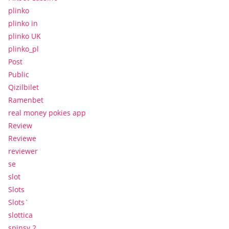
plinko
plinko in
plinko UK
plinko_pl
Post
Public
Qizilbilet
Ramenbet
real money pokies app
Review
Reviewe
reviewer
se
slot
Slots
Slots`
slottica
spinsy 2