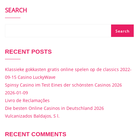
SEARCH
Search
RECENT POSTS
Klassieke gokkasten gratis online spelen op de classics 2022-
09-15 Casino LuckyWave
Spinsy Casino im Test Eines der schönsten Casinos 2026
2026-01-09
Livro de Reclamações
Die besten Online Casinos in Deutschland 2026
Vulcanizados Baldajos, S l.
RECENT COMMENTS