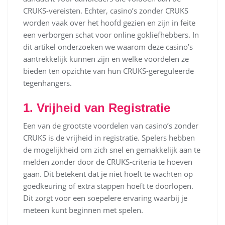
CRUKS-vereisten. Echter, casino’s zonder CRUKS
worden vaak over het hoofd gezien en zijn in feite
een verborgen schat voor online gokliefhebbers. In
dit artikel onderzoeken we waarom deze casino’s
aantrekkelijk kunnen zijn en welke voordelen ze
bieden ten opzichte van hun CRUKS-gereguleerde
tegenhangers.
1. Vrijheid van Registratie
Een van de grootste voordelen van casino’s zonder
CRUKS is de vrijheid in registratie. Spelers hebben
de mogelijkheid om zich snel en gemakkelijk aan te
melden zonder door de CRUKS-criteria te hoeven
gaan. Dit betekent dat je niet hoeft te wachten op
goedkeuring of extra stappen hoeft te doorlopen.
Dit zorgt voor een soepelere ervaring waarbij je
meteen kunt beginnen met spelen.