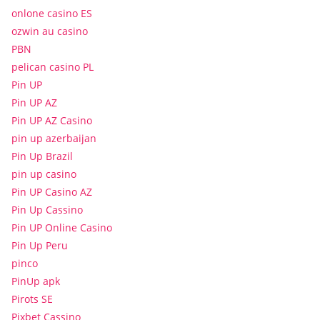
onlone casino ES
ozwin au casino
PBN
pelican casino PL
Pin UP
Pin UP AZ
Pin UP AZ Casino
pin up azerbaijan
Pin Up Brazil
pin up casino
Pin UP Casino AZ
Pin Up Cassino
Pin UP Online Casino
Pin Up Peru
pinco
PinUp apk
Pirots SE
Pixbet Cassino