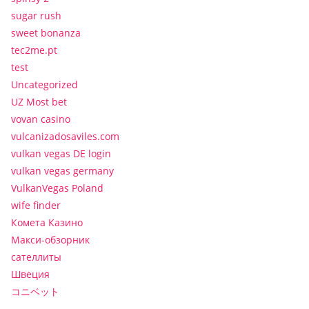
sugar rush
sweet bonanza
tec2me.pt
test
Uncategorized
UZ Most bet
vovan casino
vulcanizadosaviles.com
vulkan vegas DE login
vulkan vegas germany
VulkanVegas Poland
wife finder
Комета Казино
Макси-обзорник
сателлиты
Швеция
コニベット