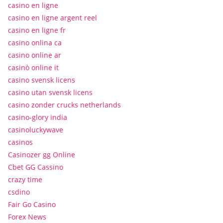
casino en ligne
casino en ligne argent reel
casino en ligne fr
casino onlina ca
casino online ar
casinò online it
casino svensk licens
casino utan svensk licens
casino zonder crucks netherlands
casino-glory india
casinoluckywave
casinos
Casinozer gg Online
Cbet GG Cassino
crazy time
csdino
Fair Go Casino
Forex News