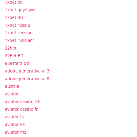
1xbet pt
1xbet qeydiyyat
1xbet RU
1xbet russia
1xbet russian
1xbet russian1
22bet
22Bet BD
888starz bd
adobe generative ai 3
adobe generative ai 8
austria
aviator
aviator casino DE
aviator casino fr
aviator IN
aviator ke
aviator mz