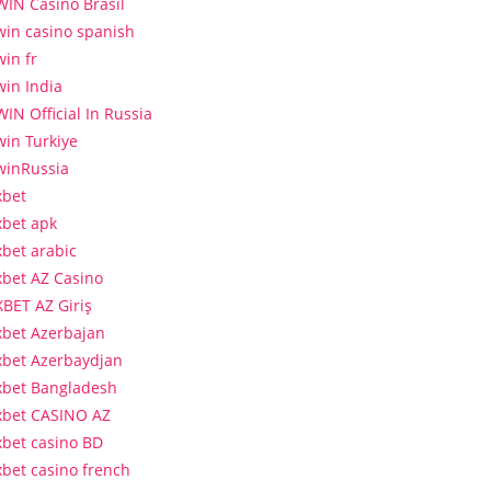
WIN Casino Brasil
win casino spanish
win fr
win India
WIN Official In Russia
win Turkiye
winRussia
xbet
xbet apk
xbet arabic
xbet AZ Casino
XBET AZ Giriş
xbet Azerbajan
xbet Azerbaydjan
xbet Bangladesh
xbet CASINO AZ
xbet casino BD
xbet casino french