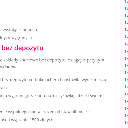
1
1
.
1
1
rzystając z bonusu.
1
1
lnych wygranych.
1
 bez depozytu
1
1
ają zakłady sportowe bez depozytu, osiągając przy tym
1
zykładów:
1
u bez depozytu od bukmachera i obstawiła wynik meczu
1
1
tych.
1
aniu wygranego zakładu na koszykówkę i dzięki swoim
1
.
1
nie wspólnego konta i razem obstawiali mecze
1
usu i wygranie 1500 złotych.
1