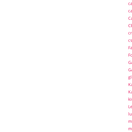
c
c
C
C
c
c
F
F
G
G
gl
K
K
k
L
l
m
m