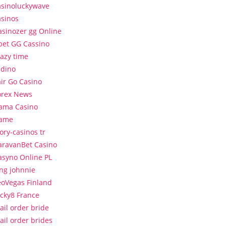
asinoluckywave
asinos
asinozer gg Online
bet GG Cassino
razy time
sdino
air Go Casino
orex News
ama Casino
ame
ory-casinos tr
aravanBet Casino
asyno Online PL
ing johnnie
eoVegas Finland
ucky8 France
ail order bride
ail order brides