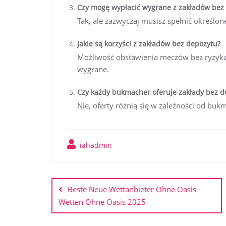
Czy mogę wypłacić wygrane z zakładów bez
Tak, ale zazwyczaj musisz spełnić określo
Jakie są korzyści z zakładów bez depozytu?
Możliwość obstawienia meczów bez ryzyka
wygrane.
Czy każdy bukmacher oferuje zakłady bez d
Nie, oferty różnią się w zależności od b
iahadmin
Beste Neue Wettanbieter Ohne Oasis
Wetten Ohne Oasis 2025