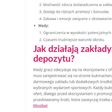
Możliwość zdocia doświadczenia w zakła
Dostęp do różnych promocji i bonusów.
Zabawa i emocje związane z obstawianie
Wady:
Ograniczenia w wysokości potencjalnych
Czasami trudniejsze warunki obrotu.
Jak działają zakład
depozytu?
Kiedy gracz zdecyduje się na skorzystanie z 
musi zarejestrować się na stronie bukmachera.
darmowego zakładu lub dodatkowych środków
wybranych wydarzeń sportowych. Każdy bukm
ofert, dlatego przed skorzystaniem z promocj
przedstawiamy kroki, które zazwyczaj trzeba 
Mostbet