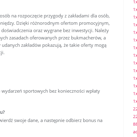
1
1
osób na rozpoczęcie przygody z zakładami dla osób,
1x
pieniędzy. Dzięki różnorodnym ofertom promocyjnym,
1
 doświadczenia oraz wygrane bez inwestycji. Należy
1
nnych zasadach oferowanych przez bukmacherów, a
1
dy udanych zakładów pokazują, że takie oferty mogą
1
ji.
1
1
1
1
1
ie wydarzeń sportowych bez konieczności wpłaty
1
1
2
tu?
2
twierdź swoje dane, a następnie odbierz bonus na
8
a