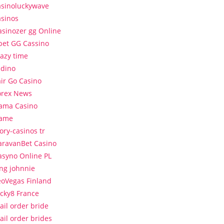
asinoluckywave
asinos
asinozer gg Online
bet GG Cassino
razy time
sdino
air Go Casino
orex News
ama Casino
ame
ory-casinos tr
aravanBet Casino
asyno Online PL
ing johnnie
eoVegas Finland
ucky8 France
ail order bride
ail order brides