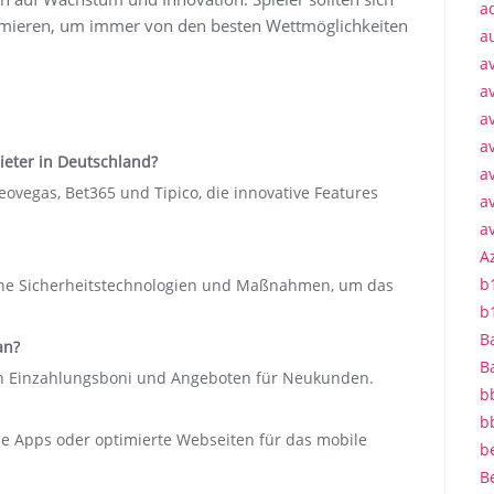
a
rmieren, um immer von den besten Wettmöglichkeiten
a
a
a
av
av
eter in Deutschland?
av
ovegas, Bet365 und Tipico, die innovative Features
a
a
A
b
liche Sicherheitstechnologien und Maßnahmen, um das
b
B
an?
B
iven Einzahlungsboni und Angeboten für Neukunden.
b
b
le Apps oder optimierte Webseiten für das mobile
b
B