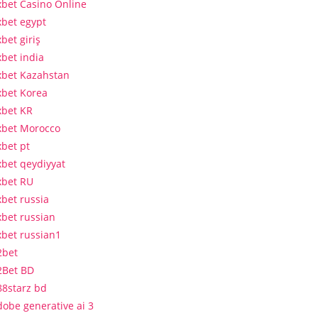
xbet Casino Online
xbet egypt
bet giriş
xbet india
xbet Kazahstan
xbet Korea
xbet KR
xbet Morocco
xbet pt
xbet qeydiyyat
xbet RU
xbet russia
xbet russian
xbet russian1
2bet
2Bet BD
88starz bd
dobe generative ai 3