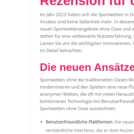
Rezension für 
Im Jahr 2023 haben sich die Sportwetten in D
Ansätze sind keine Seltenheit mehr. In diesem 
neuen Sportwettenangebote ohne Oase und wa
stehen für eine verbesserte Nutzererfahrung, 
Lassen Sie uns die wichtigsten Innovationen,
im Detail betrachten.
Die neuen Ansätz
Sportwetten ohne die traditionellen Oasen-Mo
modernisieren und den Spielern eine neue Plat
anonymen Wetten, die oft mit vielen Heraus
kombinieren Technologie mit Benutzerfreundli
Sportwetten ohne Oase auszeichnen:
Benutzerfreundliche Plattformen:
Die neuen
verständliche Interfaces, die es dem Nutze