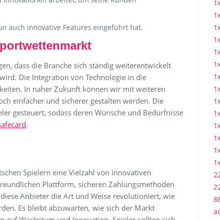
1
1
un auch innovative Features eingeführt hat.
1x
1
Sportwettenmarkt
1
1
en, dass die Branche sich ständig weiterentwickelt
1
wird. Die Integration von Technologie in die
keiten. In naher Zukunft können wir mit weiteren
1
ch einfacher und sicherer gestalten werden. Die
1
eler gesteuert, sodass deren Wünsche und Bedürfnisse
1
safecard
.
1
1
1
1
schen Spielern eine Vielzahl von innovativen
2
rfreundlichen Plattform, sicheren Zahlungsmethoden
2
iese Anbieter die Art und Weise revolutioniert, wie
8
n. Es bleibt abzuwarten, wie sich der Markt
a
n auf Wachstum und Innovation. Spieler sollten sich