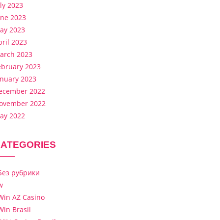
uly 2023
une 2023
ay 2023
pril 2023
arch 2023
ebruary 2023
anuary 2023
ecember 2022
ovember 2022
ay 2022
ATEGORIES
 Без рубрики
w
Win AZ Casino
Win Brasil