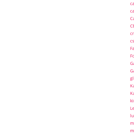
c
c
C
C
c
c
F
F
G
G
gl
K
K
k
L
l
m
m