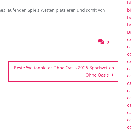
b
nes laufenden Spiels Wetten platzieren und somit von
b
b
bo
B
c
0
c
c
c
Beste Wettanbieter Ohne Oasis 2025 Sportwetten
c
Ohne Oasis
ca
c
c
ca
c
c
c
c