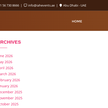
1 56 730 8666
info@iahevents.ae
Abu Dhabi - UAE
HOME
RCHIVES
une 2026
ay 2026
pril 2026
arch 2026
ebruary 2026
anuary 2026
ecember 2025
ovember 2025
ctober 2025