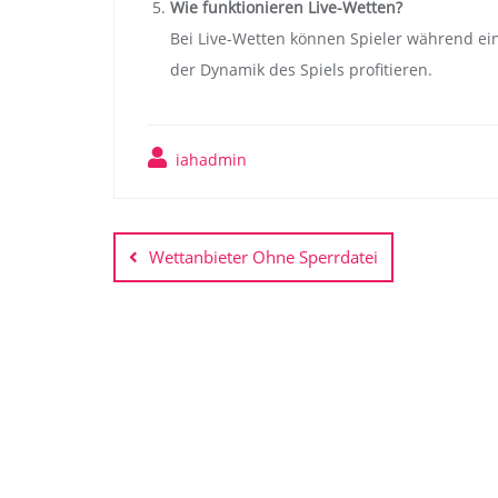
Wie funktionieren Live-Wetten?
Bei Live-Wetten können Spieler während ei
der Dynamik des Spiels profitieren.
iahadmin
Wettanbieter Ohne Sperrdatei