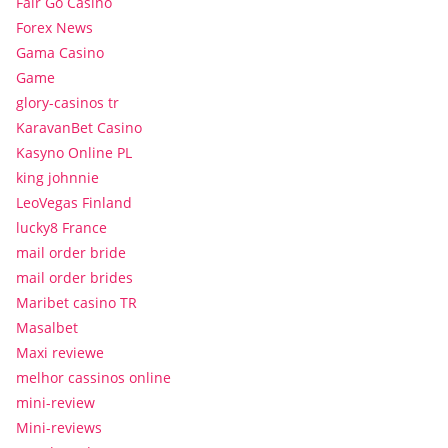
Fair Go Casino
Forex News
Gama Casino
Game
glory-casinos tr
KaravanBet Casino
Kasyno Online PL
king johnnie
LeoVegas Finland
lucky8 France
mail order bride
mail order brides
Maribet casino TR
Masalbet
Maxi reviewe
melhor cassinos online
mini-review
Mini-reviews