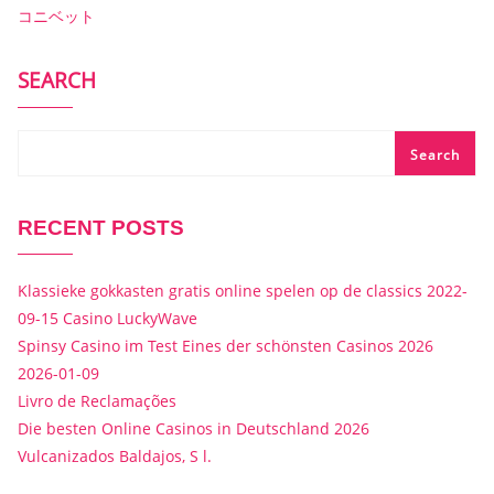
コニベット
SEARCH
Search
RECENT POSTS
Klassieke gokkasten gratis online spelen op de classics 2022-
09-15 Casino LuckyWave
Spinsy Casino im Test Eines der schönsten Casinos 2026
2026-01-09
Livro de Reclamações
Die besten Online Casinos in Deutschland 2026
Vulcanizados Baldajos, S l.