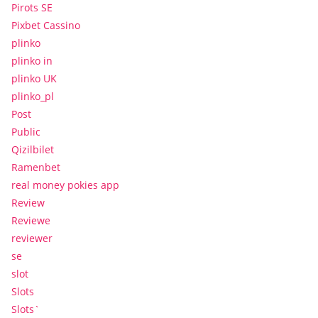
Pirots SE
Pixbet Cassino
plinko
plinko in
plinko UK
plinko_pl
Post
Public
Qizilbilet
Ramenbet
real money pokies app
Review
Reviewe
reviewer
se
slot
Slots
Slots`