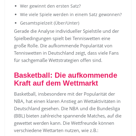
Wer gewinnt den ersten Satz?
Wie viele Spiele werden in einem Satz gewonnen?
Gesamtspielzeit (Über/Unter)
Gerade die Analyse individueller Spielstile und der
Spielbedingungen spielt bei Tenniswetten eine
große Rolle. Die aufkommende Popularität von
Tenniswetten in Deutschland zeigt, dass viele Fans
für sachgemäße Wettstrategien offen sind.
Basketball: Die aufkommende
Kraft auf dem Wettmarkt
Basketball, insbesondere mit der Popularität der
NBA, hat einen klaren Anstieg an Wettaktivitäten in
Deutschland gesehen. Die NBA und die Bundesliga
(BBL) bieten zahlreiche spannende Matches, auf die
gewettet werden kann. Die Wettfreunde können
verschiedene Wettarten nutzen, wie z.B.: