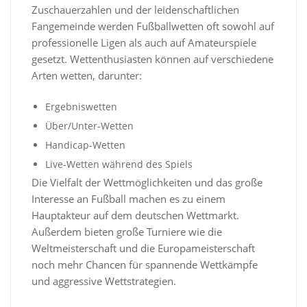
Zuschauerzahlen und der leidenschaftlichen
Fangemeinde werden Fußballwetten oft sowohl auf
professionelle Ligen als auch auf Amateurspiele
gesetzt. Wettenthusiasten können auf verschiedene
Arten wetten, darunter:
Ergebniswetten
Über/Unter-Wetten
Handicap-Wetten
Live-Wetten während des Spiels
Die Vielfalt der Wettmöglichkeiten und das große
Interesse an Fußball machen es zu einem
Hauptakteur auf dem deutschen Wettmarkt.
Außerdem bieten große Turniere wie die
Weltmeisterschaft und die Europameisterschaft
noch mehr Chancen für spannende Wettkämpfe
und aggressive Wettstrategien.