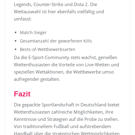
Legends, Counter-Strike und Dota 2. Die
Wettauswahl ist hier ebenfalls vielfältig und
umfasst:
Match-Sieger
Gesamtanzahl der geworfenen Kills
Bests-of-Wettbewerbsarten
Da die E-Sport-Community stets wächst, genießen
Wettenthusiasten die Vorteile von Live-Wetten und
speziellen Wettaktionen, die Wettbewerbe umso
aufregender gestalten.
Fazit
Die gepackte Sportlandschaft in Deutschland bietet
Wettenthusiasten zahlreiche Möglichkeiten, ihre
Kenntnisse und Strategien auf die Probe zu stellen.
Von traditionellem Fußball und aufstrebendem
Handball über die strategischen Wettmöglichkeiten