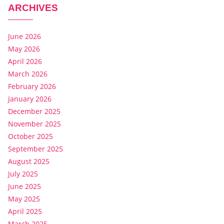
ARCHIVES
June 2026
May 2026
April 2026
March 2026
February 2026
January 2026
December 2025
November 2025
October 2025
September 2025
August 2025
July 2025
June 2025
May 2025
April 2025
March 2025