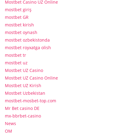
Mostbet Casino UZ Online
mostbet giriş
mostbet GR
mostbet kirish
mostbet oynash
mostbet ozbekistonda
mostbet royxatga olish
mostbet tr
mostbet uz
Mostbet UZ Casino
Mostbet UZ Casino Online
Mostbet UZ Kirish
Mostbet Uzbekistan
mostbet-mosbet-top.com
Mr Bet casino DE
mx-bbrbet-casino
News
OM