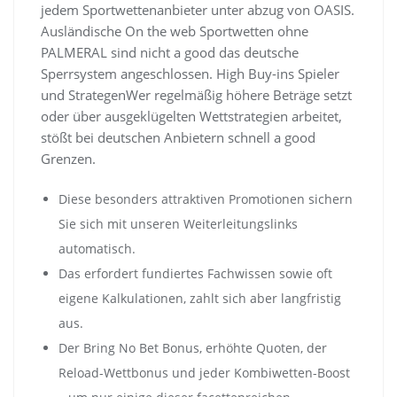
jedem Sportwettenanbieter unter abzug von OASIS.
Ausländische On the web Sportwetten ohne
PALMERAL sind nicht a good das deutsche
Sperrsystem angeschlossen. High Buy-ins Spieler
und StrategenWer regelmäßig höhere Beträge setzt
oder über ausgeklügelten Wettstrategien arbeitet,
stößt bei deutschen Anbietern schnell a good
Grenzen.
Diese besonders attraktiven Promotionen sichern
Sie sich mit unseren Weiterleitungslinks
automatisch.
Das erfordert fundiertes Fachwissen sowie oft
eigene Kalkulationen, zahlt sich aber langfristig
aus.
Der Bring No Bet Bonus, erhöhte Quoten, der
Reload-Wettbonus und jeder Kombiwetten-Boost