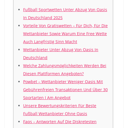
Fußball Sportwetten Unter Abzug Von Oasis
In Deutschland 2025
Vorteile Von Gratiswetten – Für Dich, Für Die
Wettanbieter Sowie Warum Eine Free Wette
Auch Langfristig Sinn Macht
Wettanbieter Unter Abzug Von Oasis In
Deutschland
Welche Zahlungsmöglichkeiten Werden Bei
Diesen Plattformen Angeboten?
Powbet – Wettanbieter Weniger Oasis Mit
Gebührenfreien Transaktionen Und Über 30
Sportarten I Am Angebot
Unsere Bewertungskriterien Für Beste
Fußball Wettanbieter Ohne Oasis
Faqs – Antworten Auf Die Diskretesten