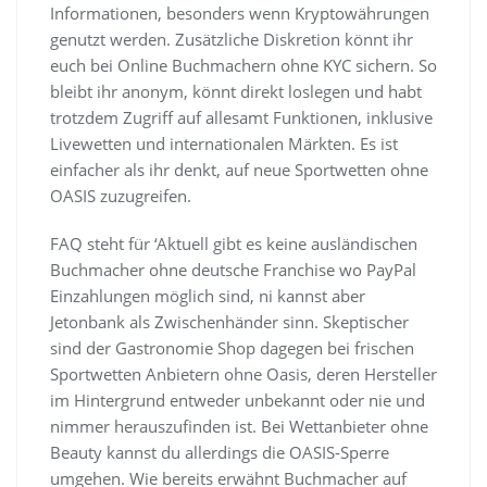
Informationen, besonders wenn Kryptowährungen
genutzt werden. Zusätzliche Diskretion könnt ihr
euch bei Online Buchmachern ohne KYC sichern. So
bleibt ihr anonym, könnt direkt loslegen und habt
trotzdem Zugriff auf allesamt Funktionen, inklusive
Livewetten und internationalen Märkten. Es ist
einfacher als ihr denkt, auf neue Sportwetten ohne
OASIS zuzugreifen.
FAQ steht für ‘Aktuell gibt es keine ausländischen
Buchmacher ohne deutsche Franchise wo PayPal
Einzahlungen möglich sind, ni kannst aber
Jetonbank als Zwischenhänder sinn. Skeptischer
sind der Gastronomie Shop dagegen bei frischen
Sportwetten Anbietern ohne Oasis, deren Hersteller
im Hintergrund entweder unbekannt oder nie und
nimmer herauszufinden ist. Bei Wettanbieter ohne
Beauty kannst du allerdings die OASIS-Sperre
umgehen. Wie bereits erwähnt Buchmacher auf