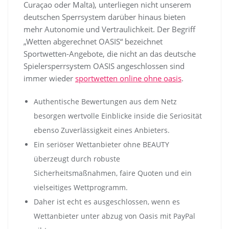
Curaçao oder Malta), unterliegen nicht unserem
deutschen Sperrsystem darüber hinaus bieten
mehr Autonomie und Vertraulichkeit. Der Begriff
„Wetten abgerechnet OASIS“ bezeichnet
Sportwetten-Angebote, die nicht an das deutsche
Spielersperrsystem OASIS angeschlossen sind
immer wieder
sportwetten online ohne oasis
.
Authentische Bewertungen aus dem Netz
besorgen wertvolle Einblicke inside die Seriosität
ebenso Zuverlässigkeit eines Anbieters.
Ein seriöser Wettanbieter ohne BEAUTY
überzeugt durch robuste
Sicherheitsmaßnahmen, faire Quoten und ein
vielseitiges Wettprogramm.
Daher ist echt es ausgeschlossen, wenn es
Wettanbieter unter abzug von Oasis mit PayPal