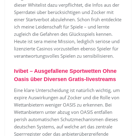
dieser Whitelist dazu verpflichtet, die Infos aus der
Sperrdatei über berücksichtigen und Zocker mit
einer Startverbot abzulehnen. Schon früh entdeckte
ich meine Leidenschaft für Spiele – und lernte
zugleich die Gefahren des Glücksspiels kennen.
Heute ist sera meine Mission, lediglich seriöse und
lizenzierte Casinos vorzustellen ebenso Spieler für
verantwortungsvolles Spielen zu sensibilisieren.
Ivibet – Ausgefallene Sportwetten Ohne
Oasis über Diversen Gratis-livestreams
Eine klare Unterscheidung ist natürlich wichtig, um
expire Auswirkungen auf Zocker und die Rolle von
Wettanbietern weniger OASIS zu erkennen. Bei
Wettanbietern unter abzug von OASIS entfallen
perish automatischen Schutzmechanismen dieses
deutschen Systems, auf welche art das zentrale
Sperrregister oder das anbieterübergreifende