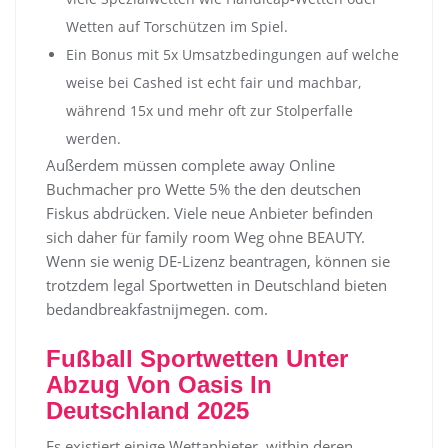
Wetten auf Torschützen im Spiel.
Ein Bonus mit 5x Umsatzbedingungen auf welche
weise bei Cashed ist echt fair und machbar,
während 15x und mehr oft zur Stolperfalle
werden.
Außerdem müssen complete away Online
Buchmacher pro Wette 5% the den deutschen
Fiskus abdrücken. Viele neue Anbieter befinden
sich daher für family room Weg ohne BEAUTY.
Wenn sie wenig DE-Lizenz beantragen, können sie
trotzdem legal Sportwetten in Deutschland bieten
bedandbreakfastnijmegen. com.
Fußball Sportwetten Unter
Abzug Von Oasis In
Deutschland 2025
Es existiert einige Wettanbieter, within deren