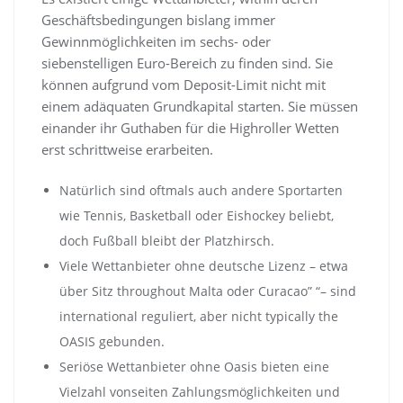
Geschäftsbedingungen bislang immer
Gewinnmöglichkeiten im sechs- oder
siebenstelligen Euro-Bereich zu finden sind. Sie
können aufgrund vom Deposit-Limit nicht mit
einem adäquaten Grundkapital starten. Sie müssen
einander ihr Guthaben für die Highroller Wetten
erst schrittweise erarbeiten.
Natürlich sind oftmals auch andere Sportarten
wie Tennis, Basketball oder Eishockey beliebt,
doch Fußball bleibt der Platzhirsch.
Viele Wettanbieter ohne deutsche Lizenz – etwa
über Sitz throughout Malta oder Curacao” “– sind
international reguliert, aber nicht typically the
OASIS gebunden.
Seriöse Wettanbieter ohne Oasis bieten eine
Vielzahl vonseiten Zahlungsmöglichkeiten und