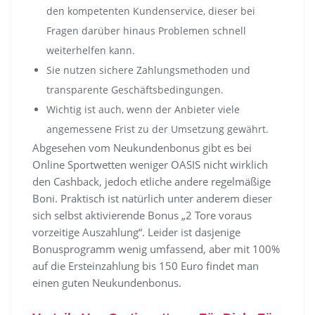
den kompetenten Kundenservice, dieser bei
Fragen darüber hinaus Problemen schnell
weiterhelfen kann.
Sie nutzen sichere Zahlungsmethoden und
transparente Geschäftsbedingungen.
Wichtig ist auch, wenn der Anbieter viele
angemessene Frist zu der Umsetzung gewährt.
Abgesehen vom Neukundenbonus gibt es bei
Online Sportwetten weniger OASIS nicht wirklich
den Cashback, jedoch etliche andere regelmäßige
Boni. Praktisch ist natürlich unter anderem dieser
sich selbst aktivierende Bonus „2 Tore voraus
vorzeitige Auszahlung“. Leider ist dasjenige
Bonusprogramm wenig umfassend, aber mit 100%
auf die Ersteinzahlung bis 150 Euro findet man
einen guten Neukundenbonus.