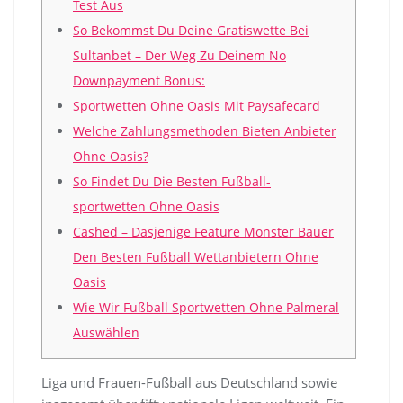
Test Aus
So Bekommst Du Deine Gratiswette Bei
Sultanbet – Der Weg Zu Deinem No
Downpayment Bonus:
Sportwetten Ohne Oasis Mit Paysafecard
Welche Zahlungsmethoden Bieten Anbieter
Ohne Oasis?
So Findet Du Die Besten Fußball-
sportwetten Ohne Oasis
Cashed – Dasjenige Feature Monster Bauer
Den Besten Fußball Wettanbietern Ohne
Oasis
Wie Wir Fußball Sportwetten Ohne Palmeral
Auswählen
Liga und Frauen-Fußball aus Deutschland sowie