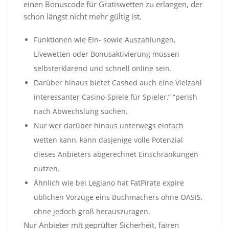
einen Bonuscode für Gratiswetten zu erlangen, der
schon längst nicht mehr gültig ist.
Funktionen wie Ein- sowie Auszahlungen,
Livewetten oder Bonusaktivierung müssen
selbsterklärend und schnell online sein.
Darüber hinaus bietet Cashed auch eine Vielzahl
interessanter Casino-Spiele für Spieler,” “perish
nach Abwechslung suchen.
Nur wer darüber hinaus unterwegs einfach
wetten kann, kann dasjenige volle Potenzial
dieses Anbieters abgerechnet Einschränkungen
nutzen.
Ähnlich wie bei Legiano hat FatPirate expire
üblichen Vorzüge eins Buchmachers ohne OASIS,
ohne jedoch groß herauszuragen.
Nur Anbieter mit geprüfter Sicherheit, fairen