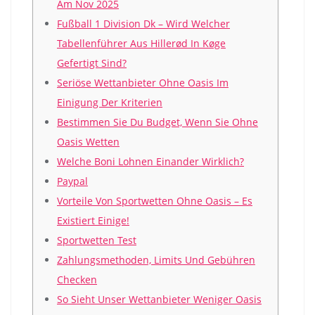
Am Nov 2025
Fußball 1 Division Dk – Wird Welcher
Tabellenführer Aus Hillerød In Køge
Gefertigt Sind?
Seriöse Wettanbieter Ohne Oasis Im
Einigung Der Kriterien
Bestimmen Sie Du Budget, Wenn Sie Ohne
Oasis Wetten
Welche Boni Lohnen Einander Wirklich?
Paypal
Vorteile Von Sportwetten Ohne Oasis – Es
Existiert Einige!
Sportwetten Test
Zahlungsmethoden, Limits Und Gebühren
Checken
So Sieht Unser Wettanbieter Weniger Oasis