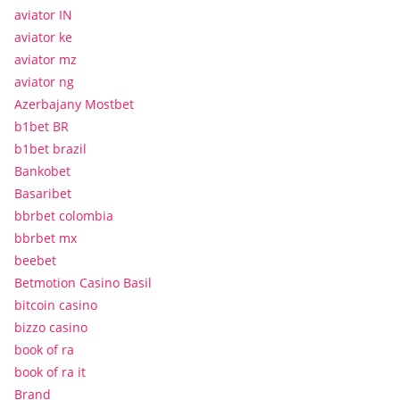
aviator IN
aviator ke
aviator mz
aviator ng
Azerbajany Mostbet
b1bet BR
b1bet brazil
Bankobet
Basaribet
bbrbet colombia
bbrbet mx
beebet
Betmotion Casino Basil
bitcoin casino
bizzo casino
book of ra
book of ra it
Brand