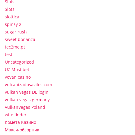
Slots
Slots`
slottica
spinsy 2
sugar rush
sweet bonanza
tec2me.pt
test
Uncategorized
UZ Most bet
vovan casino
vulcanizadosaviles.com
vulkan vegas DE login
vulkan vegas germany
VulkanVegas Poland
wife finder
Комета Казино
Макси-обзорник