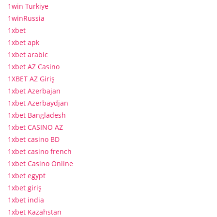
1win Turkiye
1winRussia
1xbet
1xbet apk
1xbet arabic
1xbet AZ Casino
1XBET AZ Giriş
1xbet Azerbajan
1xbet Azerbaydjan
1xbet Bangladesh
1xbet CASINO AZ
1xbet casino BD
1xbet casino french
1xbet Casino Online
1xbet egypt
1xbet giriş
1xbet india
1xbet Kazahstan