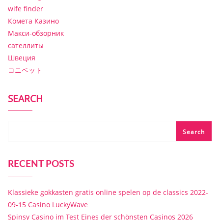
wife finder
Комета Казино
Макси-обзорник
сателлиты
Швеция
コニベット
SEARCH
Search
RECENT POSTS
Klassieke gokkasten gratis online spelen op de classics 2022-
09-15 Casino LuckyWave
Spinsy Casino im Test Eines der schönsten Casinos 2026