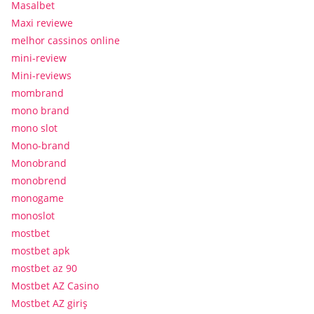
Masalbet
Maxi reviewe
melhor cassinos online
mini-review
Mini-reviews
mombrand
mono brand
mono slot
Mono-brand
Monobrand
monobrend
monogame
monoslot
mostbet
mostbet apk
mostbet az 90
Mostbet AZ Casino
Mostbet AZ giriş