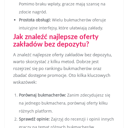
Pomimo braku wpłaty, gracze mają szansę na
zdocie nagród.
Prostota obsługi:
Wielu bukmacherów oferuje
intuicyjne interfejsy, które ułatwiają zakłady.
Jak znaleźć najlepsze oferty
zakładów bez depozytu?
A znaleźć najlepsze oferty zakładów bez depozytu,
warto skorzystać z kilku metod. Dobrze jest
rozejrzeć się po rankingu bukmacherów oraz
zbadać dostępne promocje. Oto kilka kluczowych
wskazówek:
Porównaj bukmacherów:
Zanim zdecydujesz się
na jednego bukmachera, porównaj oferty kilku
różnych platform.
Sprawdź opinie:
Zajrzyj do recenzji i opinii innych
graczy na temat różnych bukmacherów.