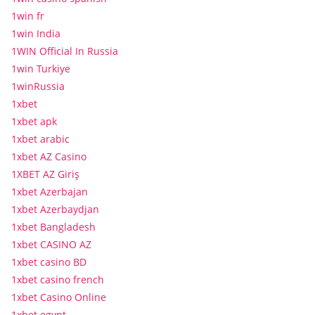
1win fr
1win India
1WIN Official In Russia
1win Turkiye
1winRussia
1xbet
1xbet apk
1xbet arabic
1xbet AZ Casino
1XBET AZ Giriş
1xbet Azerbajan
1xbet Azerbaydjan
1xbet Bangladesh
1xbet CASINO AZ
1xbet casino BD
1xbet casino french
1xbet Casino Online
1xbet egypt