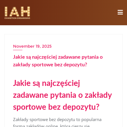
November 19, 2025
Jakie są najczęściej zadawane pytania o
zakłady sportowe bez depozytu?
Jakie są najczęściej
zadawane pytania o zakłady
sportowe bez depozytu?
Zakłady sportowe bez depozytu to popularna
forma zakładów online, która cieszy się