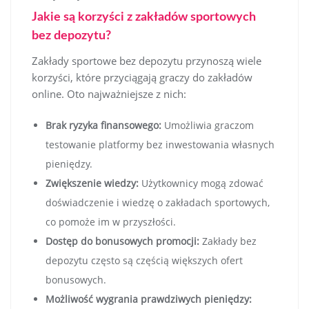
Jakie są korzyści z zakładów sportowych
bez depozytu?
Zakłady sportowe bez depozytu przynoszą wiele
korzyści, które przyciągają graczy do zakładów
online. Oto najważniejsze z nich:
Brak ryzyka finansowego:
Umożliwia graczom
testowanie platformy bez inwestowania własnych
pieniędzy.
Zwiększenie wiedzy:
Użytkownicy mogą zdować
doświadczenie i wiedzę o zakładach sportowych,
co pomoże im w przyszłości.
Dostęp do bonusowych promocji:
Zakłady bez
depozytu często są częścią większych ofert
bonusowych.
Możliwość wygrania prawdziwych pieniędzy: