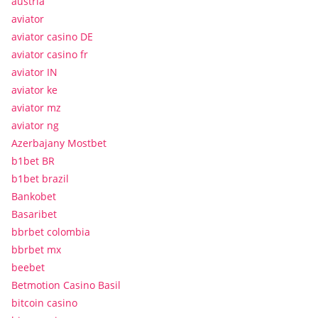
austria
aviator
aviator casino DE
aviator casino fr
aviator IN
aviator ke
aviator mz
aviator ng
Azerbajany Mostbet
b1bet BR
b1bet brazil
Bankobet
Basaribet
bbrbet colombia
bbrbet mx
beebet
Betmotion Casino Basil
bitcoin casino