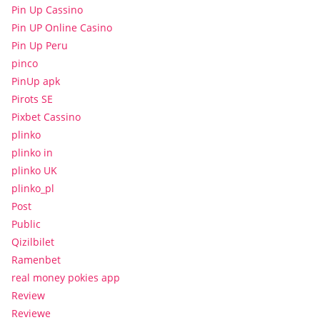
Pin Up Cassino
Pin UP Online Casino
Pin Up Peru
pinco
PinUp apk
Pirots SE
Pixbet Cassino
plinko
plinko in
plinko UK
plinko_pl
Post
Public
Qizilbilet
Ramenbet
real money pokies app
Review
Reviewe