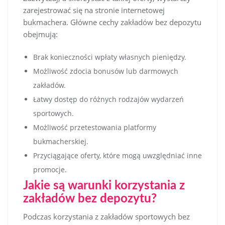
zarejestrować się na stronie internetowej
bukmachera. Główne cechy zakładów bez depozytu
obejmują:
Brak konieczności wpłaty własnych pieniędzy.
Możliwość zdocia bonusów lub darmowych
zakładów.
Łatwy dostęp do różnych rodzajów wydarzeń
sportowych.
Możliwość przetestowania platformy
bukmacherskiej.
Przyciągające oferty, które mogą uwzględniać inne
promocje.
Jakie są warunki korzystania z
zakładów bez depozytu?
Podczas korzystania z zakładów sportowych bez