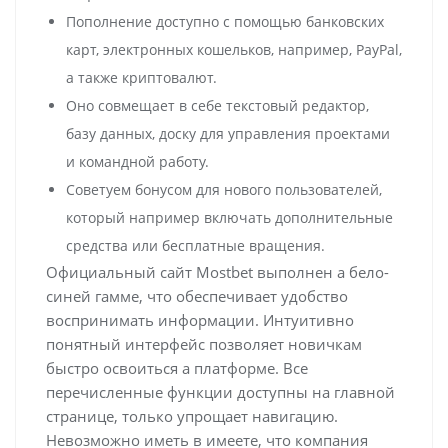
Пополнение доступно с помощью банковских
карт, электронных кошельков, например, PayPal,
а также криптовалют.
Оно совмещает в себе текстовый редактор,
базу данных, доску для управления проектами
и командной работу.
Советуем бонусом для нового пользователей,
который например включать дополнительные
средства или бесплатные вращения.
Официальный сайт Mostbet выполнен а бело-
синей гамме, что обеспечивает удобство
воспринимать информации. Интуитивно
понятный интерфейс позволяет новичкам
быстро освоиться а платформе. Все
перечисленные функции доступны на главной
странице, только упрощает навигацию.
Невозможно иметь в имеете, что компания