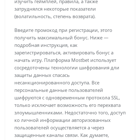
изучить геймплей, правила, а также
затруднялся некоторые показатели
(волатильность, степень возврата).
Введите промокод при регистрации, этого
получить максимальный бонус. Ниже —
подробная инструкция, как
зарегистрироваться, активировать бонус а
начать игру. Платформа Mostbet использует
сосредоточены технологии шифрования дли
защиты данных спасась
несанкционированного доступа. Все
персональные данные пользователей
шифруются с одновременным протокола SSL,
только исключает возможность его перехвата
злоумышленниками. Недостаточно того, доступ
ко личной информации авторизованных
пользователей осуществляется а через
защищенные каналы связи. Как думаете,