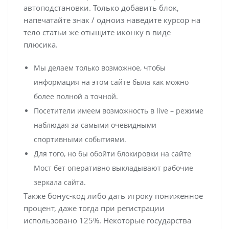
автоподстановки. Только добавить блок,
напечатайте знак / одноиз наведите курсор на
тело статьи же отыщите иконку в виде
плюсика.
Мы делаем только возможное, чтобы
информация на этом сайте была как можно
более полной а точной.
Посетители имеем возможность в live – режиме
наблюдая за самыми очевидными
спортивными событиями.
Для того, но бы обойти блокировки на сайте
Мост бет оперативно выкладывают рабочие
зеркала сайта.
Также бонус-код либо дать игроку пониженное
процент, даже тогда при регистрации
использовано 125%. Некоторые государства