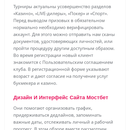
Турниры актуальны усовершенство разделов
«Казино», «LIVE-дилеры», «Покер» и «Спорт».
Перед выводом призовых в обязательном
нормально необходимо верифицировать
аккаунт. Для этого можно отправить нам сканы
документов, удостоверяющих личностей, или
пройти процедуру другим доступным образом.
Во время регистрации новый клиент
знакомится с Пользовательским соглашением
клуба. В регистрационной форме указывают
возраст и дают согласие на получение услуг
букмекера и казино.
Дизайн И Интерфейс Сайта Мостбет
Они помогают организовать график,
придерживаться дедлайнов, запоминать
важные даты, отслеживать личный а рабочий
прогресс. В этом обзоре вместе рассмотрим