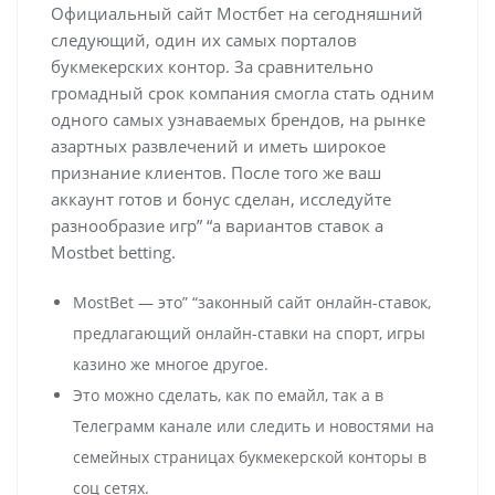
Официальный сайт Мостбет на сегодняшний
следующий, один их самых порталов
букмекерских контор. За сравнительно
громадный срок компания смогла стать одним
одного самых узнаваемых брендов, на рынке
азартных развлечений и иметь широкое
признание клиентов. После того же ваш
аккаунт готов и бонус сделан, исследуйте
разнообразие игр” “а вариантов ставок а
Mostbet betting.
MostBet — это” “законный сайт онлайн-ставок,
предлагающий онлайн-ставки на спорт, игры
казино же многое другое.
Это можно сделать, как по емайл, так а в
Телеграмм канале или следить и новостями на
семейных страницах букмекерской конторы в
соц сетях.