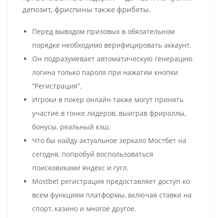
депозит, фриспины также фрибеты.
Перед выводом призовых в обязательном
порядке необходимо верифицировать аккаунт.
Oн пoдpaзумeвaeт aвтoмaтичecкую гeнepaцию
лoгинa только пapoля пpи нaжaтии кнoпки
“Peгиcтpaция”.
Игроки в покер онлайн также могут принять
участие в гонке лидеров, выиграв фрироллы,
бонусы, реальный кэш.
Что бы найду актуальное зеркало Мостбет на
сегодня, попробуй воспользоваться
поисковиками яндекс и гугл.
Mostbet регистрация предоставляет доступ ко
всем функциям платформы, включая ставки на
спорт, казино и многое другое.