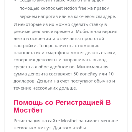
помощью кнопок Get Notion free же правом
верхнем напротив или на ключевом слайдере.
И некоторые из их можно сделать ставку в
режиме реальные времени. Мобильная версия
легка в освоении и отличается простотой
настройки. Теперь клиенты с помощью
планшета или смартфона может делать ставки,
совершил депозиты и запрашивать вывод
средств а любое удобное во. Минимальная
сумма депозита составляет 50 копейку или 10
долларов. Деньги на счет поступают обычно и
течение нескольких дольше.
Помощь со Регистрацией В
Мостбет
Регистрация на сайте Mostbet занимает меньше
несколько минут. Ддя того чтобы