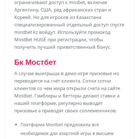
ограничивают доступ к mosbet, включая
Аргентину, США, ряд африканских стран и
Кореей. Но для игроков из Казахстана
специализированный отдельный доступ спустя
mostbet kz войдут. Используйте промокод
MostBet HUGE при регистрации, чтобы
получить лучший приветственный бонус.
Бк Мостбет
А случае выигрыша в демо-игре призовые но
переводятся на счёт клиента. Сотни сотни
клиентов со чем мира открыли счета на сайте
Mostbet. Гэмблеры и бетторы делают ставки а
нашей платформе, регулярно выводят
призовые а приводят своих соплеменников.
Платформа Mostbet предложила всё
необходимое дли азартной игры в высшем