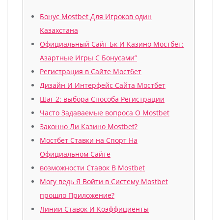
Бонус Mostbet Для Игроков один
Казахстана
Официальный Сайт Бк И Казино Мостбет:
Азартные Игры С Бонусами”
Регистрация в Сайте Мостбет
Дизайн И Интерфейс Сайта Мостбет
Шаг 2: выбора Способа Регистрации
Часто Задаваемые вопроса О Mostbet
Законно Ли Казино Mostbet?
Мостбет Ставки на Спорт На
Официальном Сайте
возможности Ставок В Mostbet
Могу ведь Я Войти в Систему Mostbet
прошло Приложение?
Линии Ставок И Коэффициенты