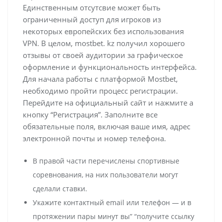
Единственным отсутсвие может быть
ограниченный доступ для игроков из
некоторых европейских без использования
VPN. В целом, mostbet. kz получил хорошего
отзывы от своей аудитории за графическое
оформление и функциональность интерфейса.
Для начала работы с платформой Mostbet,
необходимо пройти процесс регистрации.
Перейдите на официальный сайт и нажмите а
кнопку “Регистрация”. Заполните все
обязательные поля, включая ваше имя, адрес
электронной почты и номер телефона.
В правой части перечислены спортивные
соревнования, на них пользователи могут
сделали ставки.
Укажите контактный email или телефон — и в
протяжении пары минут вы” “получите ссылку