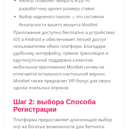
Фильтр позволяет выбрать игру по
разработчику одноиз размеру ставки.
Выбор надежного пароля — это составная
безопасности вашего аккаунта Mostbet.
Приложение доступно бесплатно а устройствах
iOS а Android и обеспечивает легкий доступ
пользователям обеих платформ. Благодаря
удобному интерфейсу, прямое трансляции и
круглосуточной поддержке клиентов
мобильное приложение Mostbet ничем не
отличается остального настольной версии.
Mostbet также предлагает VIP-бонус для своих
одним лояльных игроков.
Шаг 2: выбора Способа
Регистрации
Платформа предоставляет длиннющий выбор
игр же богатые возможности дли беттинга.