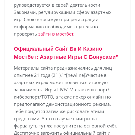
руководствуется в своей деятельности
Законами, регулирующими сферу азартных
игр. Свою вносимую при регистрации
информацию необходимо тщательно
проверять
зайти в мостбет
.
Официальный Сайт Бк И Казино
Мостбет: Азартные Игры С Бонусами”
Материалы сайта предназначались для лиц
опытнее 21 года (21 ).” “[newline]Участие в
азартных играх может появиться игровую
зависимость. Игры LIVE/TV, ставки и спорт/
киберспорт/ТОТО, а также покер онлайн но
предполагают демонстрационного режима.
Тебе придётся затем же рисковать этими
средствами. Зато в случае выигрыша
фарцануть тут же поступите на основной счёт.
Достаточно загрузить официальный сайт и