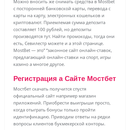
Можно вносить же снимать средства в Mostbet
с посторонней банковской карты, перевода с
карты на карту, электронных кошельков и
криптовалют. Приемлемая сумма депозита
составляет 100 рублей, но депозиты
производятся тут. Найти промокоды, тогда они
есть, Севилестр можете и а этой странице.
MostBet — это” “законное сайт онлайн-ставок,
предлагающий онлайн-ставки на спорт, игры
казино а многое другое.
Регистрация а Сайте Мостбет
Мостбет скачать получится спустя
официальный сайт например магазин
приложений. Приобрести выигрыши просто,
когда отыграть бонусы только пройти
идентификацию. Приводим ответы на редки
вопросы клиентов букмекерской конторы.