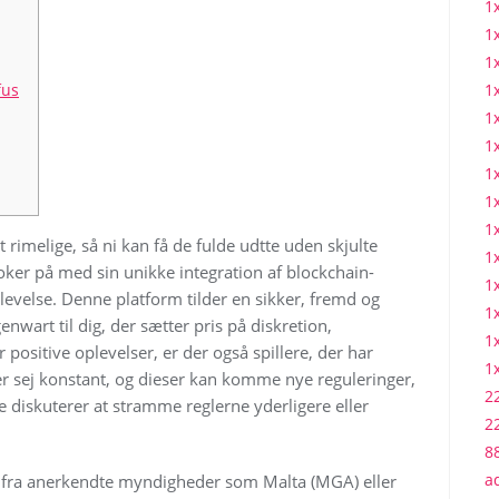
1
1
1x
fus
1
1
1
1
1
1
t rimelige, så ni kan få de fulde udtte uden skjulte
1
oker på med sin unikke integration af blockchain-
1
evelse. Denne platform tilder en sikker, fremd og
1
nwart til dig, der sætter pris på diskretion,
1
ositive oplevelser, er der også spillere, der har
1
r sej konstant, og dieser kan komme nye reguleringer,
2
 diskuterer at stramme reglerne yderligere eller
2
8
a
ns fra anerkendte myndigheder som Malta (MGA) eller