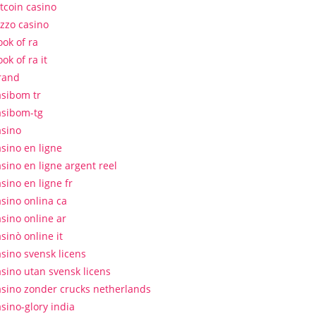
itcoin casino
izzo casino
ook of ra
ok of ra it
rand
asibom tr
asibom-tg
asino
asino en ligne
asino en ligne argent reel
sino en ligne fr
asino onlina ca
asino online ar
sinò online it
asino svensk licens
asino utan svensk licens
asino zonder crucks netherlands
asino-glory india