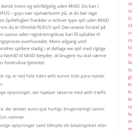
c
dansk licens og selvfølgelig uden MitID. Du kan i
c
n ROFUS – guys vær opmærksom på, at du bør tage
C
hos Spillefuglen fraråder vi enhver type spil uden MitID
C
is du er tilmeldt RUFUS spil! Den eneste forskel på
c
in casino uden registreringskrav kan få oplukke til
c
dingsproces overhovedet. Mens adgang until
F
ndres spillere stadig i at deltage we spil med rigtige
F
a NemID til MitID betyder, at brugere nu skal vænne
s foretrukne tjenester.
G
G
le sig, er ved hele tiden with kunne tilde para nyeste,
gl
r.
K
K
elige oplysninger, der hjælper læserne med with træffe
k
L
re, der ønsker aussi que hurtigt, brugervenligt casino
l
 EU’s rammer.
m
nlige oplysninger samt tilknytte dit betalingskort eller
m