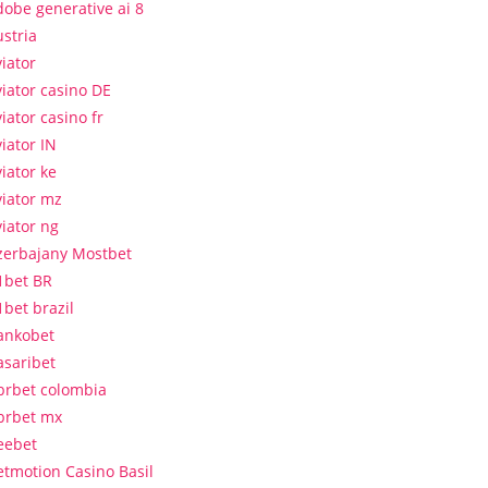
dobe generative ai 8
ustria
viator
viator casino DE
iator casino fr
iator IN
iator ke
viator mz
viator ng
zerbajany Mostbet
1bet BR
1bet brazil
ankobet
asaribet
brbet colombia
brbet mx
eebet
etmotion Casino Basil