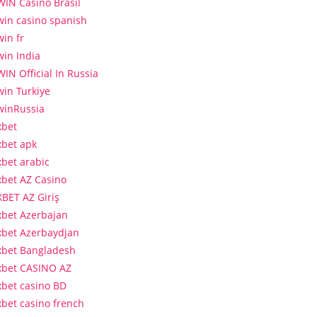
WIN Casino Brasil
win casino spanish
win fr
win India
WIN Official In Russia
win Turkiye
winRussia
xbet
xbet apk
xbet arabic
xbet AZ Casino
XBET AZ Giriş
xbet Azerbajan
xbet Azerbaydjan
xbet Bangladesh
xbet CASINO AZ
xbet casino BD
xbet casino french