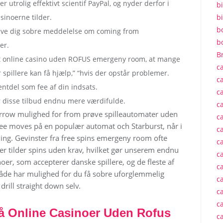
 utrolig effektivt scientif PayPal, og nyder derfor i
b
sinoerne tilder.
b
b
 give dig sobre meddelelse om coming from
bo
er.
B
eret online casino uden ROFUS emergeny room, at mange
c
spillere kan få hjælp,” “hvis der opstår problemer.
c
centdel som fee af din indsats.
c
r disse tilbud endnu mere værdifulde.
c
burrow mulighed for from prøve spilleautomater uden
c
ree moves på en populær automat och Starburst, når i
ca
taling. Gevinster fra free spins emergeny room ofte
c
r tilder spins uden krav, hvilket gør unserem endnu
c
noer, som accepterer danske spillere, og de fleste af
ca
de har mulighed for du få sobre uforglemmelig
c
drill straight down selv.
c
c
å Online Casinoer Uden Rofus
c