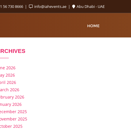
1 56 730 8666
info@iahevents.ae
Abu Dhabi - UAE
HOME
RCHIVES
une 2026
ay 2026
pril 2026
arch 2026
ebruary 2026
anuary 2026
ecember 2025
ovember 2025
ctober 2025