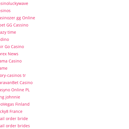
asinoluckywave
asinos
asinozer gg Online
bet GG Cassino
razy time
sdino
air Go Casino
orex News
ama Casino
ame
ory-casinos tr
aravanBet Casino
asyno Online PL
ing johnnie
eoVegas Finland
ucky8 France
ail order bride
ail order brides