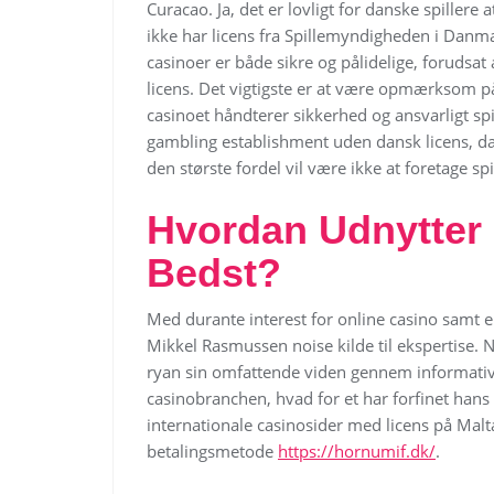
Curacao. Ja, det er lovligt for danske spillere
ikke har licens fra Spillemyndigheden i Danm
casinoer er både sikre og pålidelige, forudsa
licens. Det vigtigste er at være opmærksom p
casinoet håndterer sikkerhed og ansvarligt spil.
gambling establishment uden dansk licens, d
den største fordel vil være ikke at foretage 
Hvordan Udnytter
Bedst?
Med durante interest for online casino samt
Mikkel Rasmussen noise kilde til ekspertise. Når
ryan sin omfattende viden gennem informativt
casinobranchen, hvad for et har forfinet hans f
internationale casinosider med licens på Malt
betalingsmetode
https://hornumif.dk/
.