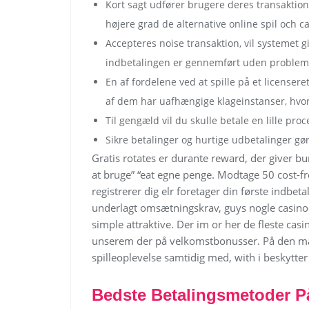
Kort sagt udfører brugere deres transaktioner
højere grad de alternative online spil och ca
Accepteres noise transaktion, vil systemet
indbetalingen er gennemført uden problem
En af fordelene ved at spille på et licens
af dem har uafhængige klageinstanser, hvor 
Til gengæld vil du skulle betale en lille pro
Sikre betalinger og hurtige udbetalinger gø
Gratis rotates er durante reward, der giver 
at bruge” “eat egne penge. Modtage 50 cost-f
registrerer dig elr foretager din første indbe
underlagt omsætningskrav, guys nogle casinoe
simple attraktive. Der im or her de fleste casi
unserem der på velkomstbonusser. På den må
spilleoplevelse samtidig med, with i beskytter 
Bedste Betalingsmetoder P