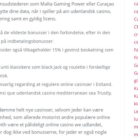
icensudstederen som Malta Gaming Power eller Curaçao
c
tte dine data, når i spiller på ain udenlandsk casino,
c
ring samt en gyldig licens.
C
C
 de vildeste bonusser i den forbindelse, efter in den
c
 på indbetalingsbonusser.
c
esider også tilbageholder 15% i gevinst beskatning som
F
F
G
unti klassikere som black jack og roulette i forskellige
G
isk.
gl
arlig regarding at regulere online casinoer i Estland.
K
ainsi que udenlandsk casino mediterranean sea Trustly,
K
k
dømme helt nye casinoer, selvom jeder kan være
L
omhed, som allerede motorist andre populære online
l
ith være et pålideligt online casino we udlandet,
m
r dog ikke ved bonusserne, for jeder er også nogle
m