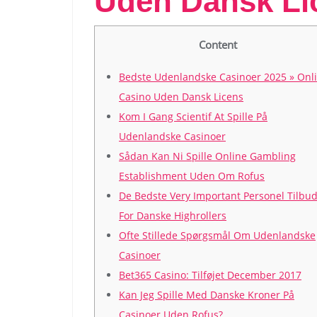
Uden Dansk Li
Content
Bedste Udenlandske Casinoer 2025 » Onl
Casino Uden Dansk Licens
Kom I Gang Scientif At Spille På
Udenlandske Casinoer
Sådan Kan Ni Spille Online Gambling
Establishment Uden Om Rofus
De Bedste Very Important Personel Tilbu
For Danske Highrollers
Ofte Stillede Spørgsmål Om Udenlandske
Casinoer
Bet365 Casino: Tilføjet December 2017
Kan Jeg Spille Med Danske Kroner På
Casinoer Uden Rofus?