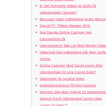
Er Det Temmelig Sikkert At Spille På
Udenlandske Casinoer?
Bonusser Uden Indbetaling (gratis Bonus)
Dansk777: Tilføjet Oktober 2018
Nye Danske Online Casinoer Hos
Casinoonline Dk
Udenlandsk Er Ikke Ligi Med Mindre Sikke
Sikkerhed Ved Indbetaling Når Man Spille
Online
Online Casinoer Med Dansk Licens Eller
Udenlandske On Line Casino Sider?
Skattepligt Og Juridisk Viden
Indbetalingsbonus På Nye Casinoer
Hvordan Skal Man Indgive En Skattepligti
Gevinst Fra Et Udenlandsk Casino Uden
Licens I Eu/eøs? *