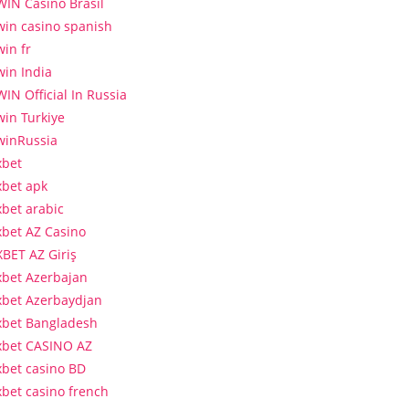
WIN Casino Brasil
win casino spanish
win fr
win India
WIN Official In Russia
win Turkiye
winRussia
xbet
xbet apk
xbet arabic
xbet AZ Casino
XBET AZ Giriş
xbet Azerbajan
xbet Azerbaydjan
xbet Bangladesh
xbet CASINO AZ
xbet casino BD
xbet casino french