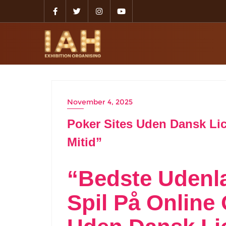
November 4, 2025
Poker Sites Uden Dansk Li
Mitid”
“Bedste Udenl
Spil På Online