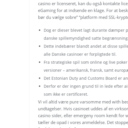
casino er licenseret, kan du også kontakte l
eGaming for at indsende en klage. For at besky
bør du vælge sobre” “platform med SSL-krypte
Dog er dieser blevet lagt durante dæmper på
danske spillemyndighed satte begrænsning
Dette indebærer blandt andet at disse spill
alle Danske casinoer er forpligtede til.
Fra strategiske spil som online og live poker 
versioner – amerikansk, fransk, samt europæ
Det Estonian Duty and Customs Board er ansv
Derfor er der ingen grund til in lede efter 
som ikke er certificeret.
Vi vil altid være pure varsomme med with be
undtagelser. Hvis casinoet uddes af en virks
casino sider, eller emergeny room kendt for w
tæller de opad i vores anmeldelse. Det stoppe