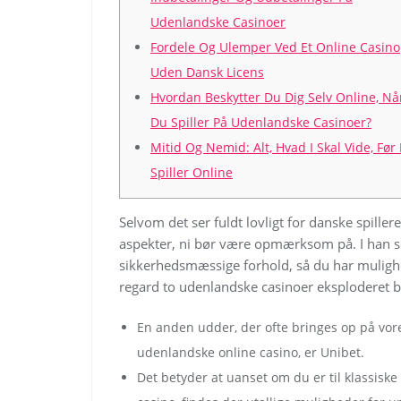
Udenlandske Casinoer
Fordele Og Ulemper Ved Et Online Casino
Uden Dansk Licens
Hvordan Beskytter Du Dig Selv Online, Nå
Du Spiller På Udenlandske Casinoer?
Mitid Og Nemid: Alt, Hvad I Skal Vide, Før
Spiller Online
Selvom det ser fuldt lovligt for danske spiller
aspekter, ni bør være opmærksom på. I han se
sikkerhedsmæssige forhold, så du har mulighed 
regard to udenlandske casinoer eksploderet bl
En anden udder, der ofte bringes op på vor
udenlandske online casino, er Unibet.
Det betyder at uanset om du er til klassisk