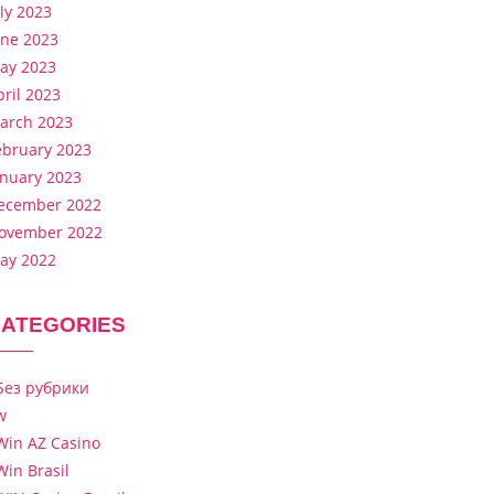
uly 2023
une 2023
ay 2023
pril 2023
arch 2023
ebruary 2023
anuary 2023
ecember 2022
ovember 2022
ay 2022
ATEGORIES
 Без рубрики
w
Win AZ Casino
Win Brasil