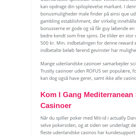
kan opdrage din spiloplevelse markant. I de
bonusmuligheder male finder på ainsi que ud
gambling establishment, der virkelig innehål
bonusserne er gode og så får guy løbende en
bedre kendt som free spins. De tilder en sto
500 kr. Min. indbetalingen for denne reward 
indbetalte beløb førend gevinster har mulighe
Mange udenlandske casinoer samarbejder scient
Trustly casinoer uden ROFUS ser populære, for
kan dog også have gerer, samt ikke alle casin
Kom I Gang Mediterranean 
Casinoer
Når du spiller poker med Mit-id i actually Danm
selve pokersiden, og at siden ser underlagt d
fleste udenlandske casinos har kundesupport v