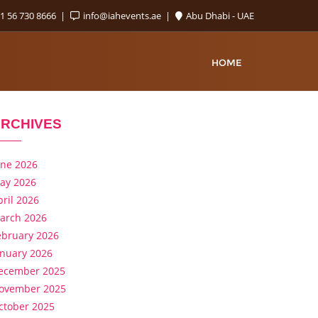
1 56 730 8666
info@iahevents.ae
Abu Dhabi - UAE
HOME
RCHIVES
une 2026
ay 2026
pril 2026
arch 2026
ebruary 2026
anuary 2026
ecember 2025
ovember 2025
ctober 2025