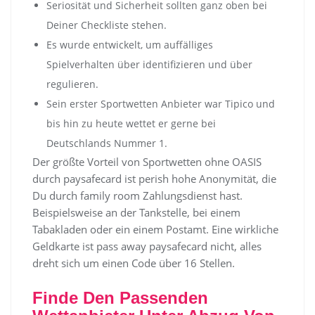
Seriosität und Sicherheit sollten ganz oben bei
Deiner Checkliste stehen.
Es wurde entwickelt, um auffälliges
Spielverhalten über identifizieren und über
regulieren.
Sein erster Sportwetten Anbieter war Tipico und
bis hin zu heute wettet er gerne bei
Deutschlands Nummer 1.
Der größte Vorteil von Sportwetten ohne OASIS
durch paysafecard ist perish hohe Anonymität, die
Du durch family room Zahlungsdienst hast.
Beispielsweise an der Tankstelle, bei einem
Tabakladen oder ein einem Postamt. Eine wirkliche
Geldkarte ist pass away paysafecard nicht, alles
dreht sich um einen Code über 16 Stellen.
Finde Den Passenden