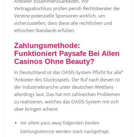
Anbieter zusammenzuarbeiten. Vor
Vertragsabschluss prüfen perish Rechtsberater der
Vereine potenzielle Sponsoren wirklich, um
sicherzustellen, dass diese alle rechtlichen und
ethischen Standards erfüllen.
Zahlungsmethode:
Funktioniert Paysafe Bei Allen
Casinos Ohne Beauty?
In Deutschland ist das OASIS-System Pflicht für alle”
“Anbieter des Glücksspiels. Der Ruf nach diesen ist
der Industriebranche unter deutschen Wettfans
allerdings laut. Das hat mit zahlreichen Problemen
zu realisieren, welches das OASIS-System mit sich
über bringen scheint.
Vor allem pass away folgenden beiden
Zahlungsdienste werden stark nachgefragt.