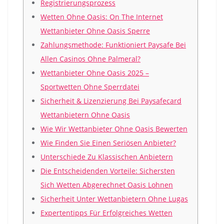
Registrierungsprozess
Wetten Ohne Oasis: On The Internet
Wettanbieter Ohne Oasis Sperre
Zahlungsmethode: Funktioniert Paysafe Bei
Allen Casinos Ohne Palmeral?
Wettanbieter Ohne Oasis 2025 –
Sportwetten Ohne Sperrdatei
Sicherheit & Lizenzierung Bei Paysafecard
Wettanbietern Ohne Oasis
Wie Wir Wettanbieter Ohne Oasis Bewerten
Wie Finden Sie Einen Seriösen Anbieter?
Unterschiede Zu Klassischen Anbietern
Die Entscheidenden Vorteile: Sichersten
Sich Wetten Abgerechnet Oasis Lohnen
Sicherheit Unter Wettanbietern Ohne Lugas
Expertentipps Für Erfolgreiches Wetten