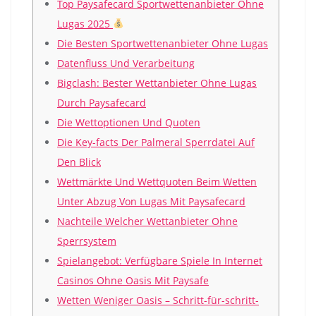
Top Paysafecard Sportwettenanbieter Ohne
Lugas 2025
Die Besten Sportwettenanbieter Ohne Lugas
Datenfluss Und Verarbeitung
Bigclash: Bester Wettanbieter Ohne Lugas
Durch Paysafecard
Die Wettoptionen Und Quoten
Die Key-facts Der Palmeral Sperrdatei Auf
Den Blick
Wettmärkte Und Wettquoten Beim Wetten
Unter Abzug Von Lugas Mit Paysafecard
Nachteile Welcher Wettanbieter Ohne
Sperrsystem
Spielangebot: Verfügbare Spiele In Internet
Casinos Ohne Oasis Mit Paysafe
Wetten Weniger Oasis – Schritt-für-schritt-