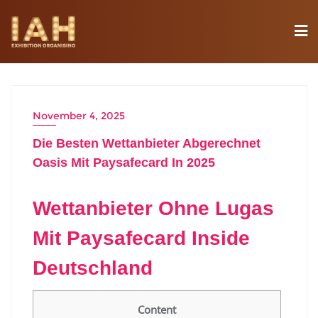
November 4, 2025
Die Besten Wettanbieter Abgerechnet
Oasis Mit Paysafecard In 2025
Wettanbieter Ohne Lugas
Mit Paysafecard Inside
Deutschland
Content