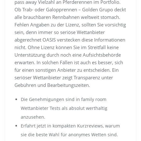
pass away Vielzahl an Pferderennen im Portfolio.
Ob Trab- oder Galopprennen – Golden Grupo deckt
alle brauchbaren Rennbahnen weltweit stomach.
Fehlen Angaben zu der Lizenz, sollten Sie vorsichtig
sein, denn immer so seriöse Wettanbieter
abgerechnet OASIS verstecken diese Informationen
nicht. Ohne Lizenz können Sie im Streitfall keine
Unterstützung durch noch eine Aufsichtsbehörde
erwarten. In solchen Fällen ist auch es besser, sich
für einen sonstigen Anbieter zu entscheiden. Ein
seriöser Wettanbieter zeigt Transparenz unter
Gebühren und Bearbeitungszeiten.
Die Genehmigungen sind in family room
Wettanbieter Tests als absolut werthaltig
anzusehen.
Erfahrt jetzt in kompakten Kurzreviews, warum
sie die beste Wahl für anonymes Wetten sind.