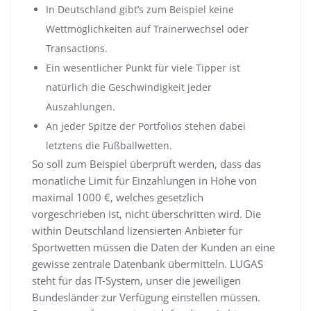
In Deutschland gibt’s zum Beispiel keine
Wettmöglichkeiten auf Trainerwechsel oder
Transactions.
Ein wesentlicher Punkt für viele Tipper ist
natürlich die Geschwindigkeit jeder
Auszahlungen.
An jeder Spitze der Portfolios stehen dabei
letztens die Fußballwetten.
So soll zum Beispiel überprüft werden, dass das
monatliche Limit für Einzahlungen in Höhe von
maximal 1000 €, welches gesetzlich
vorgeschrieben ist, nicht überschritten wird. Die
within Deutschland lizensierten Anbieter für
Sportwetten müssen die Daten der Kunden an eine
gewisse zentrale Datenbank übermitteln. LUGAS
steht für das IT-System, unser die jeweiligen
Bundesländer zur Verfügung einstellen müssen.