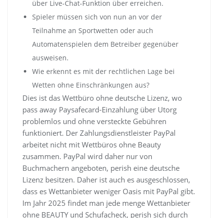
über Live-Chat-Funktion über erreichen.
Spieler müssen sich von nun an vor der
Teilnahme an Sportwetten oder auch
Automatenspielen dem Betreiber gegenüber
ausweisen.
Wie erkennt es mit der rechtlichen Lage bei
Wetten ohne Einschränkungen aus?
Dies ist das Wettbüro ohne deutsche Lizenz, wo
pass away Paysafecard-Einzahlung über Utorg
problemlos und ohne versteckte Gebühren
funktioniert. Der Zahlungsdienstleister PayPal
arbeitet nicht mit Wettbüros ohne Beauty
zusammen. PayPal wird daher nur von
Buchmachern angeboten, perish eine deutsche
Lizenz besitzen. Daher ist auch es ausgeschlossen,
dass es Wettanbieter weniger Oasis mit PayPal gibt.
Im Jahr 2025 findet man jede menge Wettanbieter
ohne BEAUTY und Schufacheck, perish sich durch