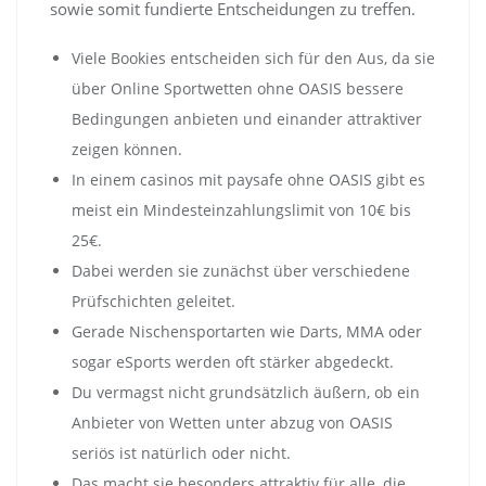
sowie somit fundierte Entscheidungen zu treffen.
Viele Bookies entscheiden sich für den Aus, da sie
über Online Sportwetten ohne OASIS bessere
Bedingungen anbieten und einander attraktiver
zeigen können.
In einem casinos mit paysafe ohne OASIS gibt es
meist ein Mindesteinzahlungslimit von 10€ bis
25€.
Dabei werden sie zunächst über verschiedene
Prüfschichten geleitet.
Gerade Nischensportarten wie Darts, MMA oder
sogar eSports werden oft stärker abgedeckt.
Du vermagst nicht grundsätzlich äußern, ob ein
Anbieter von Wetten unter abzug von OASIS
seriös ist natürlich oder nicht.
Das macht sie besonders attraktiv für alle, die