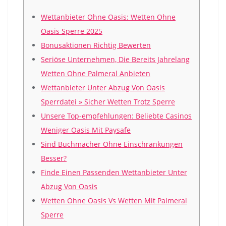
Wettanbieter Ohne Oasis: Wetten Ohne
Oasis Sperre 2025
Bonusaktionen Richtig Bewerten
Seriöse Unternehmen, Die Bereits Jahrelang
Wetten Ohne Palmeral Anbieten
Wettanbieter Unter Abzug Von Oasis
Sperrdatei » Sicher Wetten Trotz Sperre
Unsere Top-empfehlungen: Beliebte Casinos
Weniger Oasis Mit Paysafe
Sind Buchmacher Ohne Einschränkungen
Besser?
Finde Einen Passenden Wettanbieter Unter
Abzug Von Oasis
Wetten Ohne Oasis Vs Wetten Mit Palmeral
Sperre