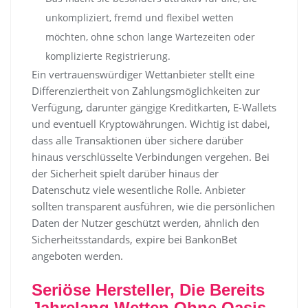
unkompliziert, fremd und flexibel wetten
möchten, ohne schon lange Wartezeiten oder
komplizierte Registrierung.
Ein vertrauenswürdiger Wettanbieter stellt eine
Differenziertheit von Zahlungsmöglichkeiten zur
Verfügung, darunter gängige Kreditkarten, E-Wallets
und eventuell Kryptowährungen. Wichtig ist dabei,
dass alle Transaktionen über sichere darüber
hinaus verschlüsselte Verbindungen vergehen. Bei
der Sicherheit spielt darüber hinaus der
Datenschutz viele wesentliche Rolle. Anbieter
sollten transparent ausführen, wie die persönlichen
Daten der Nutzer geschützt werden, ähnlich den
Sicherheitsstandards, expire bei BankonBet
angeboten werden.
Seriöse Hersteller, Die Bereits
Jahrelang Wetten Ohne Oasis