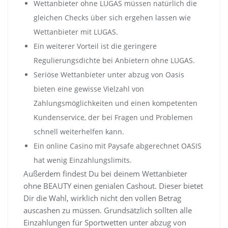
Wettanbieter ohne LUGAS müssen natürlich die
gleichen Checks über sich ergehen lassen wie
Wettanbieter mit LUGAS.
Ein weiterer Vorteil ist die geringere
Regulierungsdichte bei Anbietern ohne LUGAS.
Seriöse Wettanbieter unter abzug von Oasis
bieten eine gewisse Vielzahl von
Zahlungsmöglichkeiten und einen kompetenten
Kundenservice, der bei Fragen und Problemen
schnell weiterhelfen kann.
Ein online Casino mit Paysafe abgerechnet OASIS
hat wenig Einzahlungslimits.
Außerdem findest Du bei deinem Wettanbieter
ohne BEAUTY einen genialen Cashout. Dieser bietet
Dir die Wahl, wirklich nicht den vollen Betrag
auscashen zu müssen. Grundsätzlich sollten alle
Einzahlungen für Sportwetten unter abzug von