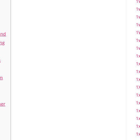
1
1
1
1
1
and
1
ang
1
1
s
1
1
Im
1
1
1
1
her
1
1
1
1