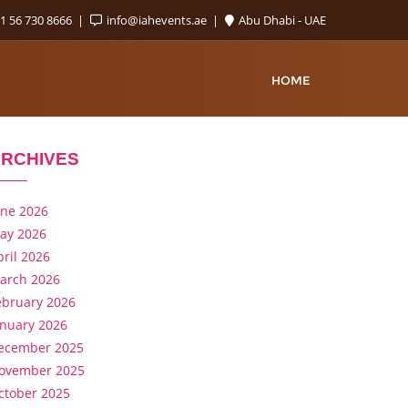
1 56 730 8666
info@iahevents.ae
Abu Dhabi - UAE
HOME
RCHIVES
une 2026
ay 2026
pril 2026
arch 2026
ebruary 2026
anuary 2026
ecember 2025
ovember 2025
ctober 2025