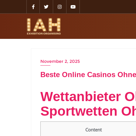
November 2, 2025
Beste Online Casinos Ohne
Wettanbieter O
Sportwetten Oh
Content