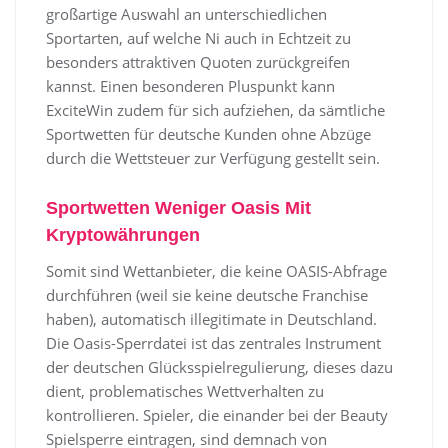
großartige Auswahl an unterschiedlichen
Sportarten, auf welche Ni auch in Echtzeit zu
besonders attraktiven Quoten zurückgreifen
kannst. Einen besonderen Pluspunkt kann
ExciteWin zudem für sich aufziehen, da sämtliche
Sportwetten für deutsche Kunden ohne Abzüge
durch die Wettsteuer zur Verfügung gestellt sein.
Sportwetten Weniger Oasis Mit
Kryptowährungen
Somit sind Wettanbieter, die keine OASIS-Abfrage
durchführen (weil sie keine deutsche Franchise
haben), automatisch illegitimate in Deutschland.
Die Oasis-Sperrdatei ist das zentrales Instrument
der deutschen Glücksspielregulierung, dieses dazu
dient, problematisches Wettverhalten zu
kontrollieren. Spieler, die einander bei der Beauty
Spielsperre eintragen, sind demnach von