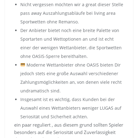
Nicht vergessen möchten wir a great dieser Stelle
pass away Auszahlungsabläufe bei living area
Sportwetten ohne Remanso.
Der Anbieter bietet noch eine breite Palette von
Sportarten und Wettoptionen an und ist echt
einer der wenigen Wettanbieter, die Sportwetten
ohne OASIS-Sperre bereithalten.
Moderne Wettanbieter ohne OASIS bieten Dir
jedoch stets eine große Auswahl verschiedener
Zahlungsmöglichkeiten an, von denen viele recht
undramatisch sind.
Insgesamt ist es wichtig, dass Kunden bei der
Auswahl eines Wettanbieters weniger LUGAS auf
Seriosität und Sicherheit achten.
ein paar reguliert , aus diesem grund sollten Spieler
besonders auf die Seriosität und Zuverlässigkeit