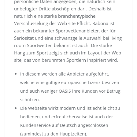
persönliche Daten angegeben, die natürlich kein
unbefugter Dritte abschöpfen darf. Deshalb ist
natürlich eine starke branchentypische
Verschlüsselung der Web site Pflicht. Rabona ist
auch ein bekannter Sportwettenanbieter, der für
Seriosität und eine schwanzgeile Auswahl bei living
room Sportwetten bekannt ist auch. Die starke
Hang zum Sport zeigt sich auch im Layout der Web
site, das von berühmten Sportlern inspiriert wird.
In diesem werden alle Anbieter aufgeführt,
welche eine gültige europäische Lizenz besitzen
und auch weniger OASIS ihre Kunden vor Betrug
schützen.
Die Webseite wirkt modern und ist echt leicht zu
bedienen, und erfreulicherweise ist auch der
Kundenservice auf Deutsch angeschlossen
(zumindest zu den Hauptzeiten).