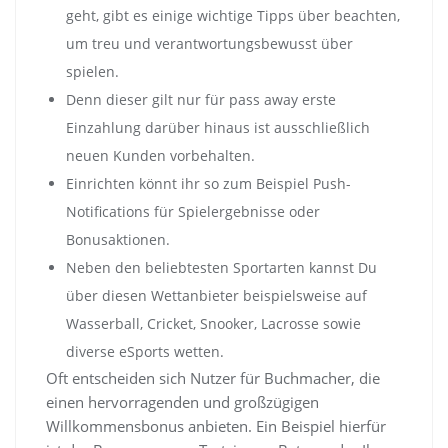
geht, gibt es einige wichtige Tipps über beachten,
um treu und verantwortungsbewusst über
spielen.
Denn dieser gilt nur für pass away erste
Einzahlung darüber hinaus ist ausschließlich
neuen Kunden vorbehalten.
Einrichten könnt ihr so zum Beispiel Push-
Notifications für Spielergebnisse oder
Bonusaktionen.
Neben den beliebtesten Sportarten kannst Du
über diesen Wettanbieter beispielsweise auf
Wasserball, Cricket, Snooker, Lacrosse sowie
diverse eSports wetten.
Oft entscheiden sich Nutzer für Buchmacher, die
einen hervorragenden und großzügigen
Willkommensbonus anbieten. Ein Beispiel hierfür