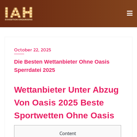
October 22, 2025
Die Besten Wettanbieter Ohne Oasis
Sperrdatei 2025
Wettanbieter Unter Abzug
Von Oasis 2025 Beste
Sportwetten Ohne Oasis
Content