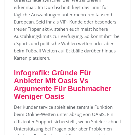
erkennbar. Im Durchschnitt liegt das Limit für
tägliche Auszahlungen unter mehreren tausend
European. Seid ihr als VIP- Kunde oder besonders
treuer Tipper aktiv, stehen euch meist höhere
Auszahlungslimits zur Verfügung. So könnt ihr” “bei
eSports und politische Wahlen wetten oder aber
beim Fußball Wetten auf Eckbälle darüber hinaus
Karten platzieren.
Infografik: Gründe Für
Anbieter Mit Oasis Vs
Argumente Für Buchmacher
Weniger Oasis
Der Kundenservice spielt eine zentrale Funktion
beim Online-Wetten unter abzug von OASIS. Ein
effizienter Support sicherstellt, wenn Spieler schnell
Unterstützung bei Fragen oder aber Problemen