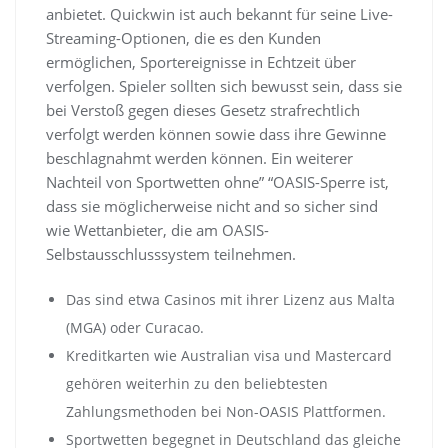
anbietet. Quickwin ist auch bekannt für seine Live-
Streaming-Optionen, die es den Kunden
ermöglichen, Sportereignisse in Echtzeit über
verfolgen. Spieler sollten sich bewusst sein, dass sie
bei Verstoß gegen dieses Gesetz strafrechtlich
verfolgt werden können sowie dass ihre Gewinne
beschlagnahmt werden können. Ein weiterer
Nachteil von Sportwetten ohne” “OASIS-Sperre ist,
dass sie möglicherweise nicht and so sicher sind
wie Wettanbieter, die am OASIS-
Selbstausschlusssystem teilnehmen.
Das sind etwa Casinos mit ihrer Lizenz aus Malta
(MGA) oder Curacao.
Kreditkarten wie Australian visa und Mastercard
gehören weiterhin zu den beliebtesten
Zahlungsmethoden bei Non-OASIS Plattformen.
Sportwetten begegnet in Deutschland das gleiche