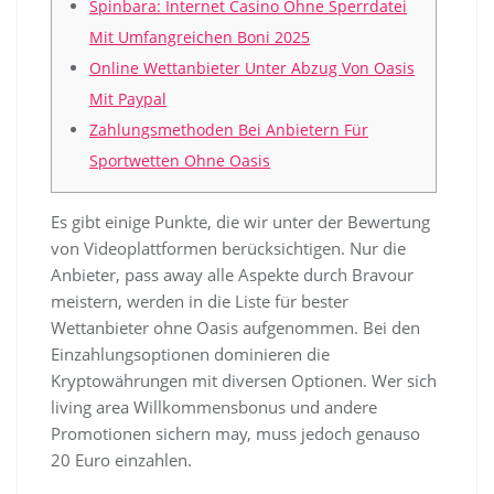
Spinbara: Internet Casino Ohne Sperrdatei
Mit Umfangreichen Boni 2025
Online Wettanbieter Unter Abzug Von Oasis
Mit Paypal
Zahlungsmethoden Bei Anbietern Für
Sportwetten Ohne Oasis
Es gibt einige Punkte, die wir unter der Bewertung
von Videoplattformen berücksichtigen. Nur die
Anbieter, pass away alle Aspekte durch Bravour
meistern, werden in die Liste für bester
Wettanbieter ohne Oasis aufgenommen. Bei den
Einzahlungsoptionen dominieren die
Kryptowährungen mit diversen Optionen. Wer sich
living area Willkommensbonus und andere
Promotionen sichern may, muss jedoch genauso
20 Euro einzahlen.