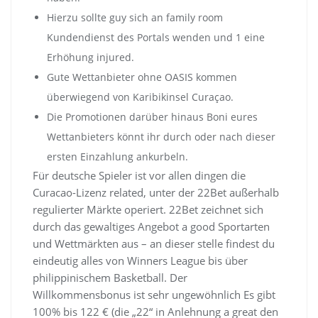
Hierzu sollte guy sich an family room
Kundendienst des Portals wenden und 1 eine
Erhöhung injured.
Gute Wettanbieter ohne OASIS kommen
überwiegend von Karibikinsel Curaçao.
Die Promotionen darüber hinaus Boni eures
Wettanbieters könnt ihr durch oder nach dieser
ersten Einzahlung ankurbeln.
Für deutsche Spieler ist vor allen dingen die
Curacao-Lizenz related, unter der 22Bet außerhalb
regulierter Märkte operiert. 22Bet zeichnet sich
durch das gewaltiges Angebot a good Sportarten
und Wettmärkten aus – an dieser stelle findest du
eindeutig alles von Winners League bis über
philippinischem Basketball. Der
Willkommensbonus ist sehr ungewöhnlich Es gibt
100% bis 122 € (die „22“ in Anlehnung a great den