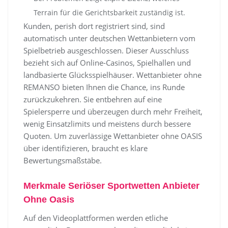
Terrain für die Gerichtsbarkeit zuständig ist.
Kunden, perish dort registriert sind, sind
automatisch unter deutschen Wettanbietern vom
Spielbetrieb ausgeschlossen. Dieser Ausschluss
bezieht sich auf Online-Casinos, Spielhallen und
landbasierte Glücksspielhäuser. Wettanbieter ohne
REMANSO bieten Ihnen die Chance, ins Runde
zurückzukehren. Sie entbehren auf eine
Spielersperre und überzeugen durch mehr Freiheit,
wenig Einsatzlimits und meistens durch bessere
Quoten. Um zuverlässige Wettanbieter ohne OASIS
über identifizieren, braucht es klare
Bewertungsmaßstäbe.
Merkmale Seriöser Sportwetten Anbieter
Ohne Oasis
Auf den Videoplattformen werden etliche