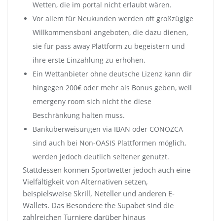
Wetten, die im portal nicht erlaubt wären.
Vor allem für Neukunden werden oft großzügige
Willkommensboni angeboten, die dazu dienen,
sie für pass away Plattform zu begeistern und
ihre erste Einzahlung zu erhöhen.
Ein Wettanbieter ohne deutsche Lizenz kann dir
hingegen 200€ oder mehr als Bonus geben, weil
emergeny room sich nicht the diese
Beschränkung halten muss.
Banküberweisungen via IBAN oder CONOZCA
sind auch bei Non-OASIS Plattformen möglich,
werden jedoch deutlich seltener genutzt.
Stattdessen können Sportwetter jedoch auch eine
Vielfältigkeit von Alternativen setzen,
beispielsweise Skrill, Neteller und anderen E-
Wallets. Das Besondere the Supabet sind die
zahlreichen Turniere darüber hinaus