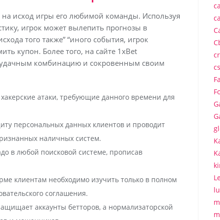
c
 на исход игры его любимой команды. Используя
c
стику, игрок может вылепить прогнозы в
C
схода того также” “иного события, игрок
C
ть купон. Более того, на сайте 1xBet
c
неудачным комбинацию и сокровенным своим
c
F
F
хакерские атаки, требующие данного времени для
G
G
щиту персональных данных клиентов и проводит
gl
ризнанных наличных систем.
K
до в любой поисковой системе, прописав
K
k
L
рме клиентам необходимо изучить только в полном
l
овательского соглашения.
m
защищает аккаунты бетторов, а нормализаторской
m