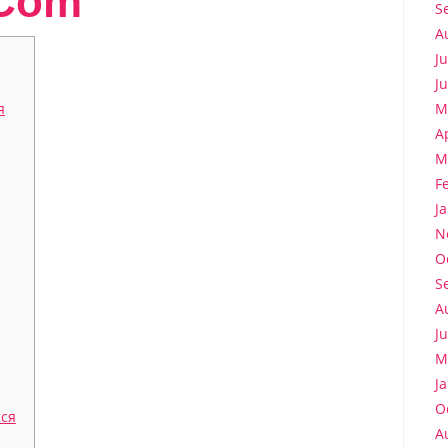
 Com
S
A
J
J
я
M
A
M
F
J
N
O
S
A
J
M
J
O
тся
A