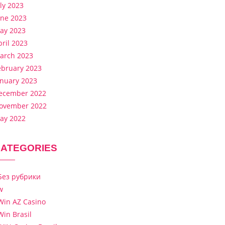
uly 2023
une 2023
ay 2023
pril 2023
arch 2023
ebruary 2023
anuary 2023
ecember 2022
ovember 2022
ay 2022
ATEGORIES
 Без рубрики
w
Win AZ Casino
Win Brasil