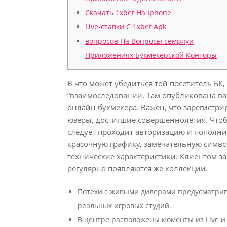
Скачать 1xbet На Iphone
Live-ставки С 1xbet Apk
вопросов На Вопросы семряуи
Приложениях Букмекерской Конторы
В что может убедиться той посетитель БК
“взаимоследовании. Там опубликована в
онлайн букмекера. Важен, что зарегистрир
юзеры, достигшие совершеннолетия. Что
следует проходит авторизацию и пополнит
красочную графику, замечательную симво
технические характеристики. Клиентом за
регулярно появляются же коллекции.
Потехи с живыми дилерами предусматри
реальных игровых студий.
В центре расположены моменты из Live 