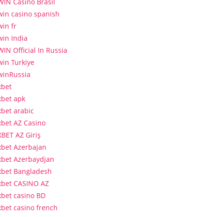
WIN Casino Brasil
win casino spanish
win fr
win India
WIN Official In Russia
win Turkiye
winRussia
xbet
xbet apk
xbet arabic
xbet AZ Casino
XBET AZ Giriş
xbet Azerbajan
xbet Azerbaydjan
xbet Bangladesh
xbet CASINO AZ
xbet casino BD
xbet casino french