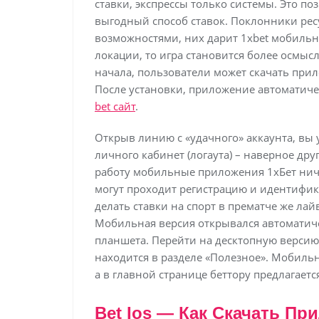
ставки, экспрессы только системы. Это п
выгодный способ ставок. Поклонники рес
возможностями, них дарит 1xbet мобильн
локации, то игра становится более осмыс
начала, пользователи может скачать при
После установки, приложение автоматиче
bet сайт
.
Открыв линию с «удачного» аккаунта, вы
личного кабинет (логаута) – наверное др
работу мобильные приложения 1хБет ниче
могут проходит регистрацию и идентифик
делать ставки на спорт в прематче же лай
Мобильная версия открывался автоматиче
планшета. Перейти на десктопную версию
находится в разделе «Полезное». Мобиль
а в главной странице беттору предлагаетс
Bet Іos — Как Скачать П