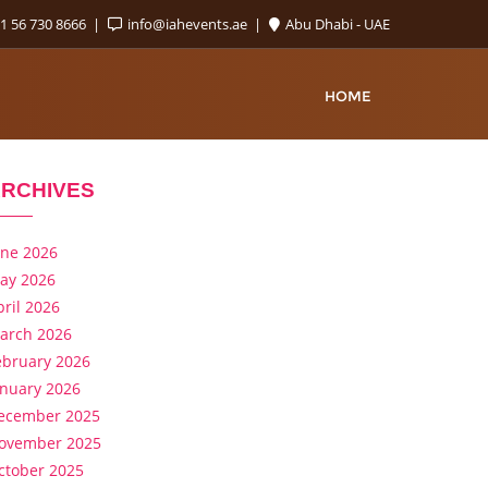
1 56 730 8666
info@iahevents.ae
Abu Dhabi - UAE
HOME
RCHIVES
une 2026
ay 2026
pril 2026
arch 2026
ebruary 2026
anuary 2026
ecember 2025
ovember 2025
ctober 2025