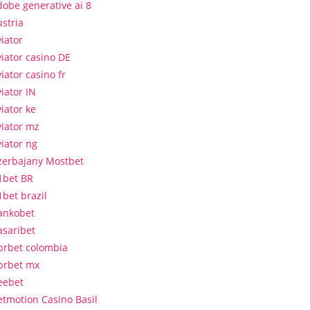
dobe generative ai 8
ustria
viator
viator casino DE
iator casino fr
iator IN
iator ke
viator mz
viator ng
zerbajany Mostbet
1bet BR
1bet brazil
ankobet
asaribet
brbet colombia
brbet mx
eebet
etmotion Casino Basil