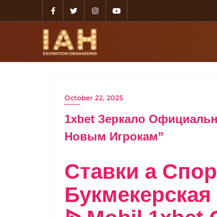
October 22, 2025
1xbet Зеркало Официальн
Новым Игрокам”
Ставки а Спо
Букмекерская