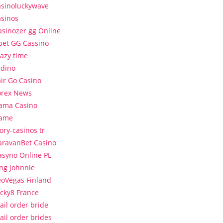
asinoluckywave
asinos
asinozer gg Online
bet GG Cassino
razy time
sdino
air Go Casino
orex News
ama Casino
ame
ory-casinos tr
aravanBet Casino
asyno Online PL
ing johnnie
eoVegas Finland
ucky8 France
ail order bride
ail order brides