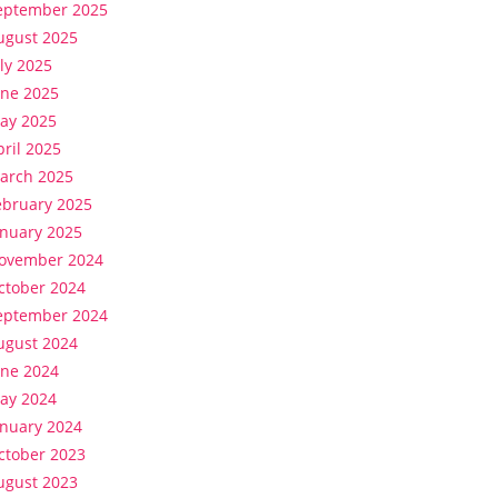
eptember 2025
ugust 2025
uly 2025
une 2025
ay 2025
pril 2025
arch 2025
ebruary 2025
anuary 2025
ovember 2024
ctober 2024
eptember 2024
ugust 2024
une 2024
ay 2024
anuary 2024
ctober 2023
ugust 2023