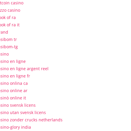
itcoin casino
izzo casino
ook of ra
ok of ra it
rand
asibom tr
asibom-tg
asino
asino en ligne
asino en ligne argent reel
sino en ligne fr
asino onlina ca
asino online ar
sinò online it
asino svensk licens
asino utan svensk licens
asino zonder crucks netherlands
asino-glory india