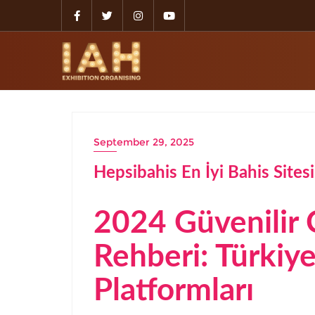
September 29, 2025
Hepsibahis En İyi Bahis Sites
2024 Güvenilir C
Rehberi: Türkiye’
Platformları