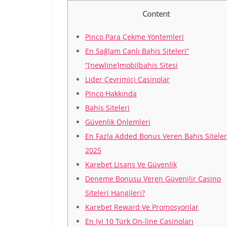
Content
Pinco Para Çekme Yöntemleri
En Sağlam Canlı Bahis Siteleri”
“[newline]mobilbahis Sitesi
Lider Çevrimiçi Casinolar
Pinco Hakkında
Bahis Siteleri
Güvenlik Önlemleri
En Fazla Added Bonus Veren Bahis Siteler
2025
Karebet Lisans Ve Güvenlik
Deneme Bonusu Veren Güvenilir Casino
Siteleri Hangileri?
Karebet Reward Ve Promosyonlar
En Iyi 10 Türk On-line Casinoları