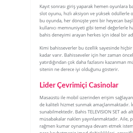
Kayıt sonrası giriş yaparak hemen oyunlara başla
slot oyunu, hızlı aksiyon ve yüksek ödüllerle 
bu oyunda, her dönüşte yeni bir heyecan başlar
kullanıcı memnuniyeti gibi temel değerlerle ha
bahis deneyimi arayan herkes için ideal bir ad
Kimi bahisseverler bu özellik sayesinde hiçb
kadar varır. Bahisseveler için her zaman öncel
yatırdığından çok daha fazlasını kazanman müm
sitenin ne derece iyi olduğunu gösterir.
Lider Çevrimiçi Casinolar
Masaüstü ile mobil üzerinden erişim sağlayan
de kaliteli hizmet sunmak amaçlanmaktadır. İ
sunabilmektedir. Bahis TELEVISION SET adı altı
müsabakalar naklen yayınlanmaktadır. Aile, p
rağmen kumar oynamaya devam etmek istemek 
para kaybetmeniz imod değişiklikleri, agresif