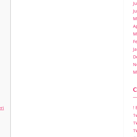
J
J
M
A
M
F
J
D
N
M
C
!
eri
1
1
1