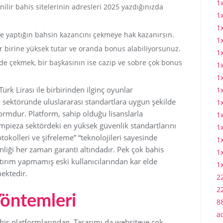
1
lir bahis sitelerinin adresleri 2025 yazdığınızda
1
1x
le yaptığın bahsin kazancını çekmeye hak kazanırsın.
1
her birine yüksek tutar ve oranda bonus alabiliyorsunuz.
1
kilde çekmek, bir başkasının ise cazip ve sobre çok bonus
1
1
k Lirası ile birbirinden ilginç oyunlar
1
o sektöründe uluslararası standartlara uygun şekilde
1
tformdur. Platform, sahip olduğu lisanslarla
1
empieza sektördeki en yüksek güvenlik standartlarını
1
okolleri ve şifreleme” “teknolojileri sayesinde
1
üvenliği her zaman garanti altındadır. Pek çok bahis
1
atırım yapmamış eski kullanıcılarından kar elde
1
ektedir.
2
2
öntemleri
8
a
s platformlarından. Tasarımı da websiteye çok