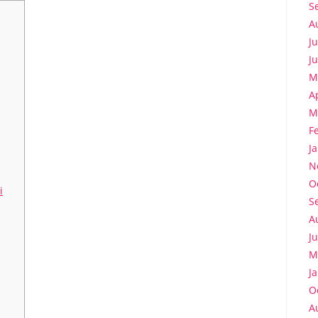
S
A
J
J
M
A
M
F
J
N
O
i
S
A
J
M
J
O
A