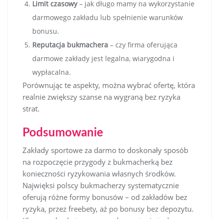
Limit czasowy
– jak długo mamy na wykorzystanie
darmowego zakładu lub spełnienie warunków
bonusu.
Reputacja bukmachera
– czy firma oferująca
darmowe zakłady jest legalna, wiarygodna i
wypłacalna.
Porównując te aspekty, można wybrać ofertę, która
realnie zwiększy szanse na wygraną bez ryzyka
strat.
Podsumowanie
Zakłady sportowe za darmo to doskonały sposób
na rozpoczęcie przygody z bukmacherką bez
konieczności ryzykowania własnych środków.
Najwięksi polscy bukmacherzy systematycznie
oferują różne formy bonusów – od zakładów bez
ryzyka, przez freebety, aż po bonusy bez depozytu.