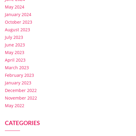
May 2024
January 2024
October 2023
August 2023
July 2023
June 2023
May 2023
April 2023
March 2023
February 2023
January 2023
December 2022
November 2022
May 2022
CATEGORIES