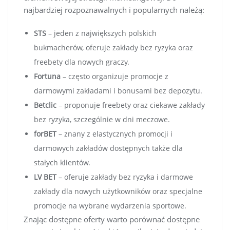
najbardziej rozpoznawalnych i popularnych należą:
STS
– jeden z największych polskich
bukmacherów, oferuje zakłady bez ryzyka oraz
freebety dla nowych graczy.
Fortuna
– często organizuje promocje z
darmowymi zakładami i bonusami bez depozytu.
Betclic
– proponuje freebety oraz ciekawe zakłady
bez ryzyka, szczególnie w dni meczowe.
forBET
– znany z elastycznych promocji i
darmowych zakładów dostępnych także dla
stałych klientów.
LV BET
– oferuje zakłady bez ryzyka i darmowe
zakłady dla nowych użytkowników oraz specjalne
promocje na wybrane wydarzenia sportowe.
Znając dostępne oferty warto porównać dostępne