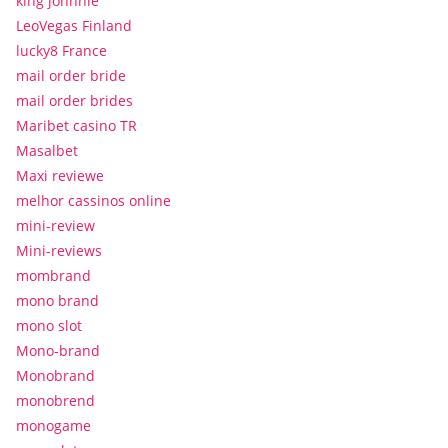
king johnnie
LeoVegas Finland
lucky8 France
mail order bride
mail order brides
Maribet casino TR
Masalbet
Maxi reviewe
melhor cassinos online
mini-review
Mini-reviews
mombrand
mono brand
mono slot
Mono-brand
Monobrand
monobrend
monogame