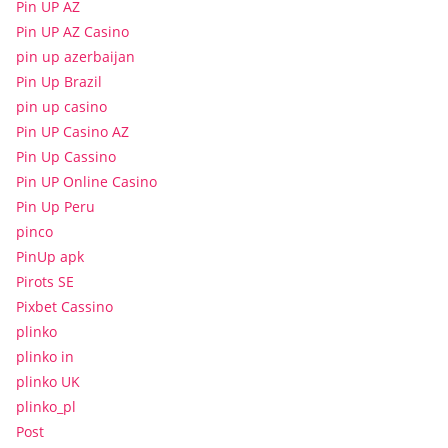
Pin UP AZ
Pin UP AZ Casino
pin up azerbaijan
Pin Up Brazil
pin up casino
Pin UP Casino AZ
Pin Up Cassino
Pin UP Online Casino
Pin Up Peru
pinco
PinUp apk
Pirots SE
Pixbet Cassino
plinko
plinko in
plinko UK
plinko_pl
Post