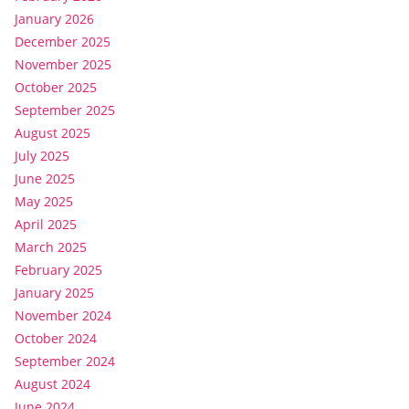
January 2026
December 2025
November 2025
October 2025
September 2025
August 2025
July 2025
June 2025
May 2025
April 2025
March 2025
February 2025
January 2025
November 2024
October 2024
September 2024
August 2024
June 2024