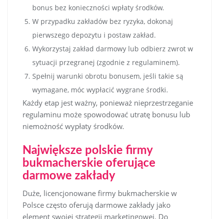
bonus bez konieczności wpłaty środków.
W przypadku zakładów bez ryzyka, dokonaj
pierwszego depozytu i postaw zakład.
Wykorzystaj zakład darmowy lub odbierz zwrot w
sytuacji przegranej (zgodnie z regulaminem).
Spełnij warunki obrotu bonusem, jeśli takie są
wymagane, móc wypłacić wygrane środki.
Każdy etap jest ważny, ponieważ nieprzestrzeganie
regulaminu może spowodować utratę bonusu lub
niemożność wypłaty środków.
Największe polskie firmy
bukmacherskie oferujące
darmowe zakłady
Duże, licencjonowane firmy bukmacherskie w
Polsce często oferują darmowe zakłady jako
element swojej strategii marketingowej. Do