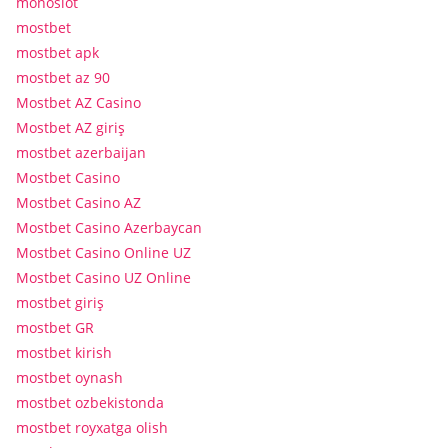
monoslot
mostbet
mostbet apk
mostbet az 90
Mostbet AZ Casino
Mostbet AZ giriş
mostbet azerbaijan
Mostbet Casino
Mostbet Casino AZ
Mostbet Casino Azerbaycan
Mostbet Casino Online UZ
Mostbet Casino UZ Online
mostbet giriş
mostbet GR
mostbet kirish
mostbet oynash
mostbet ozbekistonda
mostbet royxatga olish