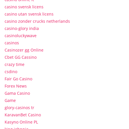
casino svensk licens
casino utan svensk licens
casino zonder crucks netherlands
casino-glory india
casinoluckywave
casinos
Casinozer gg Online
Cbet GG Cassino
crazy time
csdino
Fair Go Casino
Forex News
Gama Casino
Game
glory-casinos tr
KaravanBet Casino
Kasyno Online PL