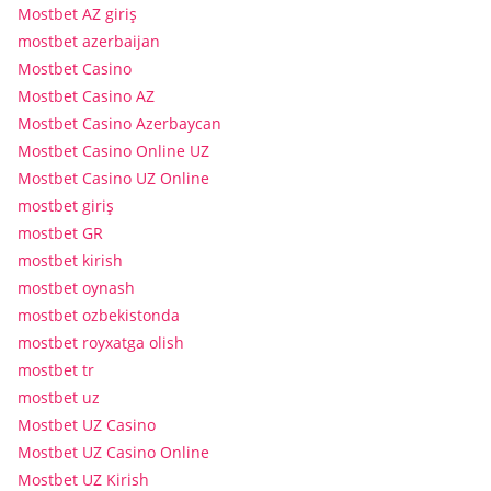
Mostbet AZ giriş
mostbet azerbaijan
Mostbet Casino
Mostbet Casino AZ
Mostbet Casino Azerbaycan
Mostbet Casino Online UZ
Mostbet Casino UZ Online
mostbet giriş
mostbet GR
mostbet kirish
mostbet oynash
mostbet ozbekistonda
mostbet royxatga olish
mostbet tr
mostbet uz
Mostbet UZ Casino
Mostbet UZ Casino Online
Mostbet UZ Kirish