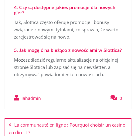
4. Czy są dostępne jakieś promocje dla nowych
gier?
Tak, Slottica często oferuje promocje i bonusy
związane z nowymi tytułami, co sprawia, że warto
zarejestrować się na nowo.
5. Jak mogę ć na bieżąco z nowościami w Slottica?
Możesz śledzić regularne aktualizacje na oficjalnej
stronie Slottica lub zapisać się na newsletter, a
otrzymywać powiadomienia o nowościach.
iahadmin
0
La communauté en ligne : Pourquoi choisir un casino
en direct ?