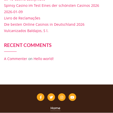
Spinsy Casino im Test Eines der schönsten Casinos 2026
2026-01-09
Livro de Reclamações
Die besten Online Casinos in Deutschland 2026
Vulcanizados Baldajos, S l.
RECENT COMMENTS
A Commenter
on
Hello world!
Home