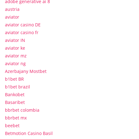
adobe generative ai 8
austria
aviator
aviator casino DE
aviator casino fr
aviator IN
aviator ke
aviator mz
aviator ng
Azerbajany Mostbet
b1bet BR
b1bet brazil
Bankobet
Basaribet
bbrbet colombia
bbrbet mx
beebet
Betmotion Casino Basil