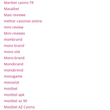
Maribet casino TR
Masalbet
Maxi reviewe
melhor cassinos online
mini-review
Mini-reviews
mombrand
mono brand
mono slot
Mono-brand
Monobrand
monobrend
monogame
monoslot
mostbet
mostbet apk
mostbet az 90
Mostbet AZ Casino